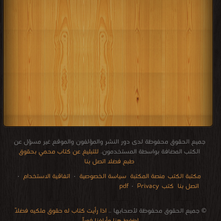
جميع الحقوق محفوظة لدى دور النشر والمؤلفون والموقع غير مسؤل عن
الكتب المضافة بواسطة المستخدمون.
للتبليغ عن كتاب محمي بحقوق
طبع فضلا اتصل بنا
مكتبة الكتب
منصة المكتبة
سياسة الخصوصية
·
اتفاقية الاستخدام
·
اتصل بنا
كتب pdf
Privacy
·
الإتصالات
edu i books
stock market
pdf file convertor
breast cancer books
Literature books online
for faster download bai du
free how to speak languages
restaurant food control delivery
Romania Norway Denmark Ethiopia Sweden
courses in dubai universities colleges abu dhabi
audio books downloads Target amazon Google books
© جميع الحقوق محفوظة لأصحابها ..
اذا رأيت كتاب له حقوق ملكيه فضلاً
اضغط هنا وأبلغنا فوراً