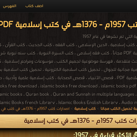
اضف كتاب
الفهرس
ية PDF مجاناً
التي تم نشرها في عام 1957
تحميل كتب إسلامية PDF مجاناً ، كتب فقه إسلامى ، كتب السيرة النبوية ، كتب سنه
ث متقدمة ، فهرسة موضوعية لجميع الكتب ، موسوعات ومراجع إسلامية ، كتب 
اكبر مكتبة كتب اسلامية PDF ، قصص الأنبياء ، قصص الصحابة ، كتب إسلامية علم
لاستماع للقرآن ، ree download ، islamic books free download ، islamic books pdf
islamic books ، Quran book ، Quran and Sunnah in multiple languages 
Islamic Books french Library ، Islamic Books English Library ، A ، إسلامي
ة تحميل الكتب مجانا
>
كتب إسلامية
>
اصدارات كتب 1957م - 1376هـ في كتب في إسلامية
1م - 1376هـ في كتب إسلامية
الأكثر قراءة في 1957: