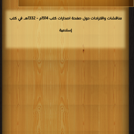
مناقشات واقتراحات حول صفحة اصدارات كتب 1914م - 1332هـ في كتب
إسلامية