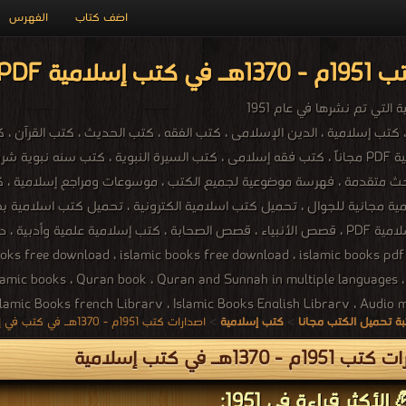
اضف كتاب
الفهرس
ية PDF مجاناً
التي تم نشرها في عام 1951
تحميل كتب إسلامية PDF مجاناً ، كتب فقه إسلامى ، كتب السيرة النبوية ، كتب سنه
ث متقدمة ، فهرسة موضوعية لجميع الكتب ، موسوعات ومراجع إسلامية ، كتب 
اكبر مكتبة كتب اسلامية PDF ، قصص الأنبياء ، قصص الصحابة ، كتب إسلامية علم
لاستماع للقرآن ، ree download ، islamic books free download ، islamic books pdf
islamic books ، Quran book ، Quran and Sunnah in multiple languages 
Islamic Books french Library ، Islamic Books English Library ، A ، إسلامي
ة تحميل الكتب مجانا
>
كتب إسلامية
>
اصدارات كتب 1951م - 1370هـ في كتب في إسلامية
1م - 1370هـ في كتب إسلامية
الأكثر قراءة في 1951: