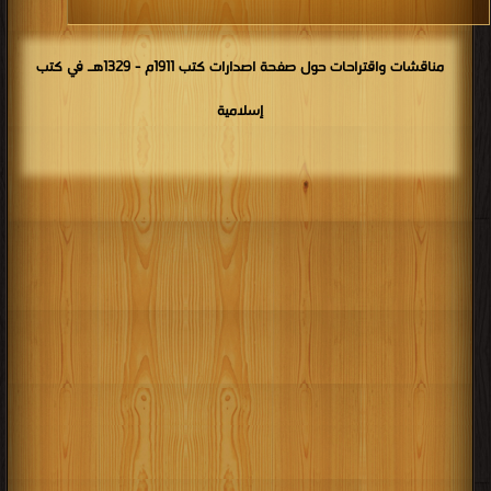
مناقشات واقتراحات حول صفحة اصدارات كتب 1911م - 1329هـ في كتب
إسلامية