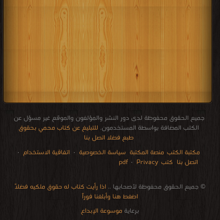
جميع الحقوق محفوظة لدى دور النشر والمؤلفون والموقع غير مسؤل عن
الكتب المضافة بواسطة المستخدمون.
للتبليغ عن كتاب محمي بحقوق
طبع فضلا اتصل بنا
مكتبة الكتب
منصة المكتبة
سياسة الخصوصية
·
اتفاقية الاستخدام
·
اتصل بنا
كتب pdf
Privacy
·
الإتصالات
edu i books
stock market
pdf file convertor
breast cancer books
Literature books online
for faster download bai du
free how to speak languages
restaurant food control delivery
Romania Norway Denmark Ethiopia Sweden
courses in dubai universities colleges abu dhabi
audio books downloads Target amazon Google books
© جميع الحقوق محفوظة لأصحابها ..
اذا رأيت كتاب له حقوق ملكيه فضلاً
اضغط هنا وأبلغنا فوراً
برعاية
موسوعة الإبداع