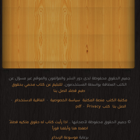
جميع الحقوق محفوظة لدى دور النشر والمؤلفون والموقع غير مسؤل عن
الكتب المضافة بواسطة المستخدمون.
للتبليغ عن كتاب محمي بحقوق
طبع فضلا اتصل بنا
مكتبة الكتب
منصة المكتبة
سياسة الخصوصية
·
اتفاقية الاستخدام
·
اتصل بنا
كتب pdf
Privacy
·
الإتصالات
edu i books
stock market
pdf file convertor
breast cancer books
Literature books online
for faster download bai du
free how to speak languages
restaurant food control delivery
Romania Norway Denmark Ethiopia Sweden
courses in dubai universities colleges abu dhabi
audio books downloads Target amazon Google books
© جميع الحقوق محفوظة لأصحابها ..
اذا رأيت كتاب له حقوق ملكيه فضلاً
اضغط هنا وأبلغنا فوراً
برعاية
موسوعة الإبداع