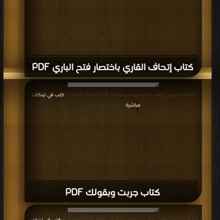
كتاب إتحاف القاري باختصار فتح الباري PDF
قراءة و تحميل كتاب كتاب جربت وبقولك PDF مجانا | مكتبة >
كتب في لينكات
مباشرة
| التحميل : مرة/مرات
كتاب جربت وبقولك PDF