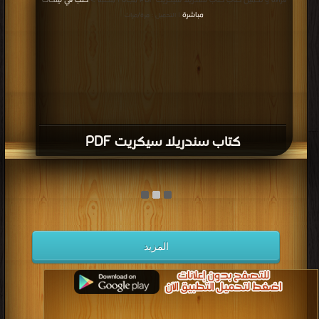
قراءة و تحميل كتاب كتاب سندريلا سيكريت PDF مجانا | مكتبة >
كتب في لينكات
مباشرة
| التحميل : مرة/مرات
كتاب سندريلا سيكريت PDF
المزيد