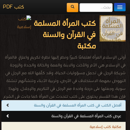
كتب PDF
مكتبة الكتب
كتب المرأة المسلمة
المكتبات
في القرآن والسنة
يُقرأ حالياً
مكتبة
الفهرس
أولى الإسلام المرأة اهتمامًا كبيرًا ونظر إليها نظرة تكريمٍ واعتزازٍ، فالمرأة
اضف كتاب
في الإسلام هي الأم والأخت والابنة والعمة والخالة والجدة والزوجة
شريكة الرجل في تحمل مسؤوليات الحياة، وقد كلَّفها الله مع الرجل في
النهوض بمهمة الاستخلاف في الأرض، وتربية الأبناء وتنشأتهم تنشئة
سوية، وجعلها على درجة واحدة مع الرجل في التكريم والإجلال. ولهذا؛
فإن هذا القسم يحتوي على كتب تتحدث عن المرأة كما جاءت في الشرع
الإسلامي، مما يؤكد رسالتها في الحياة التي خصها الله بها..
أفضل الكتب في كتب المرأة المسلمة في القرآن والسنة
كتب حمل المرأة المسلمة في القرآن والسنة مجانا
عرض كتب المرأة المسلمة في القرآن والسنة
.
مكتبة كتب إسلامية