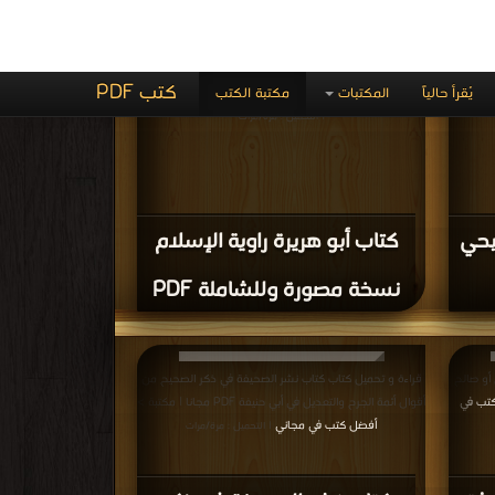
ند)
كتاب طبقات الشافعية ابن
هداية الله PDF