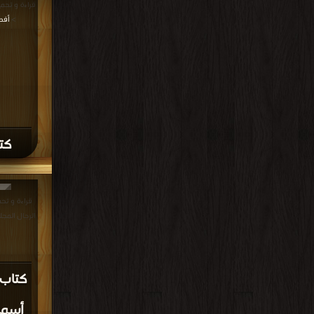
كتاب
المائة
قراءة و تحم
العربي الجزء الثاني PDF مج
كتاب 
التراث