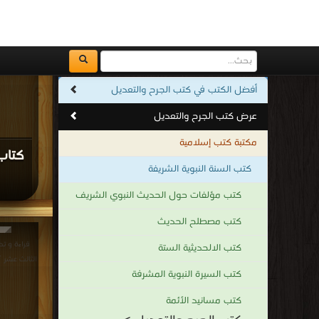
كتاب 
الرحم