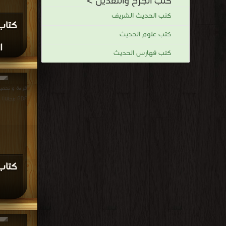
قراءة و تح
مجانا | مكتب
كتاب 
الرجا
الله - عرفجة
قراءة و تحميل
الجزء الرابع PDF مجانا | مكتب