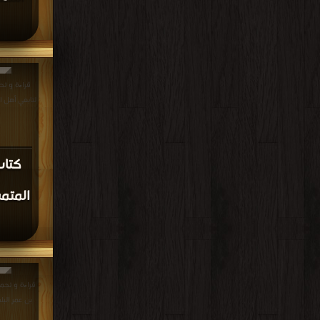
قراءة و تح
الإمام الحافظ السدوس
كتاب ا
عن ا
من