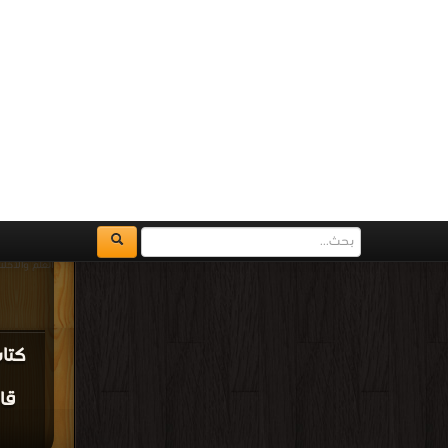
و
قراءة و تح
مجانا |
كتاب
أحا
ال
قراءة و تح
المصابيح 
والآثار ) PDF مجانا | مكتبة >