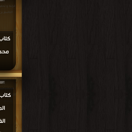
مكتبة
كتاب 100 حديث للحفظ ج1 DF
قراءة و تح
مالك PDF مجانا | مكتبة >
كتاب