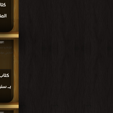
قراءة و تح
حسين PDF مجانا | مكتبة >
كتاب 