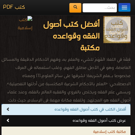
كتب PDF
مكتبة الكتب
أفضل كتب أصول
المكتبات
الفقه وقواعده
يُقرأ حالياً
مكتبة
الفهرس
فِقْهُ في اللغة: الْفَهْمُ للشيء والعلم به، وفهم الأحكام الدقيقة والمسائل
اضف كتاب
الغامضة، وهو في الأصل مطلق الفهم، وغلب استعماله في العرف
مخصوصا بـعلم الشريعة؛ لشرفها على سائر العلوم،[1] ومعناه
الاصطلاحي: «العلم بالأحكام الشرعية المكتسبة من أدلتها التفصيلية».
ويسمي علم الفقه ويختص بالفروع، والفقيه العالم بالفقه، وعند علماء
أصول الفقه هو المجتهد. وللفقه مكانة مهمة في الإسلام، حيث دلت
النصوص الشرعية على فضله ووجوب التفقه في الدين
أفضل الكتب في كتب أصول الفقه وقواعده
أفضل كتب أصول الفقه وقواعده
عرض كتب أصول الفقه وقواعده
.
مكتبة كتب إسلامية