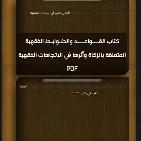
قراءة و تحميل كتاب كتاب القـــواعـــد والضـوابـط الفقهية المتعلقة بالزكاة وأثرها
في الاتجاهات الفقهية PDF مجانا | مكتبة >
أفضل كتب في لينكات مباشرة
| التحميل :
مرة/مرات
كتاب القـــواعـــد والضـوابـط الفقهية
المتعلقة بالزكاة وأثرها في الاتجاهات الفقهية
PDF
قراءة و تحميل كتاب كتاب التفسير والتأويل في القرآن PDF مجانا | مكتبة >
أفضل
كتب في اكبر مكتبة
| التحميل : مرة/مرات