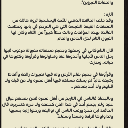
والحفاظ المبرزين".
حيدر آباد ❝ ❞ دار الامام البخاري ❝ ❞ دار اليسر ❝ ❞ مكتب المطبوعات
الاسلامية ❝ ❞ الفاروق الحديثة للطباعة والنشر ❝ ❞ مكتبة الغرباء الأثرية
آثاره :
وقد خلف الحافظ الذهبي للأمة الإسلامية ثروة هائلة من
❝ ❞ مكتبة الدار ❝ ❞ دار الامام احمد ❝ ❞ دار الشريف للنشر والتوزيع ❝ ❞
المصنفات القيمة النفيسة التي هي المرجع في بابها وعظمت
دار البشائر للطباعة والنشر والتوزيع ❝ ❞ دار الندوة الجديدة، بيروت - لبنان
الفائدة بهذه المؤلفات ونالت حظاً كبيراً من الثناء وكان لها
❝ ❞ مكتبة الفرقان - عجمان ❝ ❞ دار البصيرة ❝ ❞ مكتبة الصديق ❝ ❞
القبول التام لدى الخاص والعام.
مكتبة الصحوة الاسلاميه ❝ ❞ مكتبة النهضة الحديثة ❝ ❞ مكتبة آفاق
قال الشوكاني في وصفها: وجميع مصنفاته مقبولة مرغوب فيها
المعرفة ❝ ❞ دار المتنبى للنشر والتوزيع ❝ ❞ دائرة المطبوعات و النشر ❝ ❞
رحل الناس لأجلها وأخذوها عنه وتداولوها وقرأوها وكتبوها في
دار الميمنة ❝ ❞ لجنة احياء المعارف النعمانية ❝ ❞ مطبعة الزمان، بغداد -
حياته.. وطارت
العراق ❝ ❱
من التراجم والأعلام - مكتبة كتب إسلامية.
وقرأوها في جميع بقاع الأرض وله فيها تعبيرات رائعة وألفاظ
رشيقة غالباً لم يسلك مسلكه فيها أهل عصره ولا من قبله ولا
قبلهم ولا أحد بعدهم ..
وبالجملة فالناس في التاريخ من أهل عصره فمن بعدهم عيال
عليه ولم يجمع أحد في هذا الفن كجمعه ولا حرره كتحريره، قال
الحافظ ابن حجر: ورغب الناس في تواليفه ورحلوا إليه بسببها
وتداولوها قراءة ونسخاً وسماعاً.