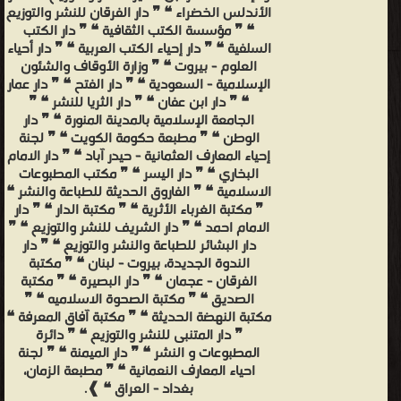
الأندلس الخضراء ❝ ❞ دار الفرقان للنشر والتوزيع
❝ ❞ مؤسسة الكتب الثقافية ❝ ❞ دار الكتب
السلفية ❝ ❞ دار إحياء الكتب العربية ❝ ❞ دار أحياء
العلوم - بيروت ❝ ❞ وزارة الأوقاف والشئون
الإسلامية - السعودية ❝ ❞ دار الفتح ❝ ❞ دار عمار
❝ ❞ دار ابن عفان ❝ ❞ دار الثريا للنشر ❝ ❞
الجامعة الإسلامية بالمدينة المنورة ❝ ❞ دار
الوطن ❝ ❞ مطبعة حكومة الكويت ❝ ❞ لجنة
إحياء المعارف العثمانية - حيدر آباد ❝ ❞ دار الامام
البخاري ❝ ❞ دار اليسر ❝ ❞ مكتب المطبوعات
الاسلامية ❝ ❞ الفاروق الحديثة للطباعة والنشر ❝
❞ مكتبة الغرباء الأثرية ❝ ❞ مكتبة الدار ❝ ❞ دار
الامام احمد ❝ ❞ دار الشريف للنشر والتوزيع ❝ ❞
دار البشائر للطباعة والنشر والتوزيع ❝ ❞ دار
الندوة الجديدة، بيروت - لبنان ❝ ❞ مكتبة
الفرقان - عجمان ❝ ❞ دار البصيرة ❝ ❞ مكتبة
الصديق ❝ ❞ مكتبة الصحوة الاسلاميه ❝ ❞
مكتبة النهضة الحديثة ❝ ❞ مكتبة آفاق المعرفة ❝
❞ دار المتنبى للنشر والتوزيع ❝ ❞ دائرة
المطبوعات و النشر ❝ ❞ دار الميمنة ❝ ❞ لجنة
احياء المعارف النعمانية ❝ ❞ مطبعة الزمان،
بغداد - العراق ❝ ❱.