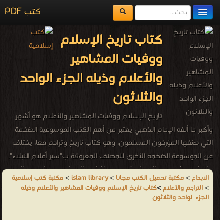
كتب PDF
مكتبة الكتب
كتاب تاريخ الإسلام
المكتبات
ووفيات المشاهير
يُقرأ حالياً
والأعلام وذيله الجزء الواحد
الفهرس
والثلاثون
اضف كتاب
تاريخ الإسلام ووفيات المشاهير والأعلام هو أشهر
وأكبر ما ألفه الإمام الذهبي يعتبر من أهم الكتب الموسوعية الضخمة
التي صنفها المؤرخون المسلمون، وهو كتاب تاريخ وتراجم معا، يختلف
عن الموسوعة الضخمة الأخرى للمصنف المعروفة ب"سير أعلام النبلاء".
وكما يستشف من العنوان فهو رصد للتاريخ الإسلامي، بداية من الهجرة
الابداع
>
مكتبة تحميل الكتب مجانا
>
islam library
>
مكتبة كتب إسلامية
النبوية وحتى سنة 1300م/700هـ مبنيا على 70 طبقة (أي 700سنة
>
التراجم والأعلام
>
كتاب تاريخ الإسلام ووفيات المشاهير والأعلام وذيله
حسب التقويم الهجري). هذه الفترة تشكل إطارا زمنيا هاما في نشأة
الجزء الواحد والثلاثون
حضارة جديدة اتسعت جغرافيا لتلامس الشرق والغرب وتأثر فيهما