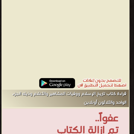
بجوانب أخرى. فترة شهدا أحدثا عظاما وثقها الذهبي مع تراجم
للمشهورين (بلغ عددهم أربعين ألف شخصية) في كل ناحية من نواحي
الحياة، الشيء الذي ميزه عن باقي الكتب. كما يتميز الكتاب أيضاً على سير
أعلام النبلاء بترجمة لرجال آخرين غير موجودة فيه منهم المشاهير
كالراشدون الأربعة ومنهم المجاهيل. التزم الذهبي 3 خطط : من الهجرة
(بدء الكتاب) حتى سنة 40هـ، وفيها دمج كلامه عن الطبقات الأربع،
وخلط فيها ذكر الوفيات بالحوادث. من سنة 41هـ حتى 300هـ وفيها
ساق تراجمه حسب الطبقات. من سنة 300هـ حتى 700هـ وفيها ساق
تراجمه حسب وفيات كل سنة، مرتبة على حروف المعجم باعتماد اسم
الشهرة. الكتاب حافل بالتشويق لما تضمنه من كل شاردة ونادرة
بالاختصار. ويحتوى الكتاب على مادة واسعة في التاريخ السياسي
والإداري، انتقاها من مصادر كثيرة ضاع معظمها فلم تصل إلى أيدينا،
قراءة كتاب تاريخ الإسلام ووفيات المشاهير والأعلام وذيله الجزء
وعلى ذكر للأحوال الاقتصادية للدولة الإسلامية والتطورات التي حلت
الواحد والثلاثون أونلاين
عليها. ويصور الكتاب الحياة الفكرية في العالم الإسلامي وتطورها على
عفواً..
مدى سبعة قرون، ويبرز المراكز الإسلامية ودورها في إشعاع الفكر
ومساعدة الناس، وذلك من خلال حركة العلماء وانتقالهم بين حواضر
تم ازالة الكتاب
العلم المعروفة وغير المعروفة، واتساع الحركة وقت دون آخر؛ الأمر الذي