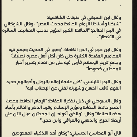
والنشر ❝ ❞ موقع دار الإسلام ❝ ❞ دار ابن حزم للطباعة والنشر والتوزيع ❝
.
❞ دار الكتاب العربي ❝ ❞ المكتب الإسلامي للطباعة والنشر ❝ ❞ دار ابن
وقال ابن السبكي في طبقات الشافعية:
الجوزي ❝ ❞ دار الغرب الإسلامي ❝ ❞ عالم الكتب ❝ ❞ دار ابن كثير ❝ ❞
"شيخنا وأستاذنا الإمام الحافظ محدث العصر" ، وقال الشوكاني
مكتبة الرشد ❝ ❞ دار الوطن للطباعة والنشر والتوزيع - السعودية ❝ ❞ دار
في البدر الطالع: "الحافظ الكبير المؤرخ صاحب التصانيف السائرة
صادر ❝ ❞ دار البشائر الإسلامية ❝ ❞ دار الوفاء لدنيا الطباعة والنشر ❝ ❞
في الأقطار" .
مؤسسة الريان للطباعة والنشر والتوزيع ❝ ❞ دار الوطن للطباعة والنشر
وقال ابن حجر في الدرر الكامنة: "ومهر في الحديث وجمع فيه
والعلاقات العامة ❝ ❞ المكتبة التوفيقية ❝ ❞ بيت الأفكار الدولية للنشر
المجاميع المفيدة الكثيرة حتى كان أكثر أهل عصره تصنيفً
والتوزيع ❝ ❞ مكتبة العلوم والحكم ❝ ❞ دار الراية للنشر والتوزيع ❝ ❞
وجمع تاريخ الإسلام فأربى فيه على من تقدم بتحرير أخبار
مكتبة القرأن للطبع والنشر والتوزيع ❝ ❞ دار الصحابة للتراث بطنطا ❝ ❞
المحدثين خصوصاً".
مكتبة ابن تيمية ❝ ❞ دار الصحوة للنشر ❝ ❞ مكتبه المنار ❝ ❞ دار أضواء
وقال البدر النابلسي: "كان علامة زمانه بالرجال وأحوالهم حديد
السلف ❝ ❞ مكتبة دار البيان ❝ ❞ الرئاسة العامة للبحوث العلمية والإفتاء
الفهم ثاقب الذهن وشهرته تغني عن الإطناب فيه".
❝ ❞ دار ابن الأثير للنشر والتوزيع ❝ ❞ دار الأندلس الخضراء ❝ ❞ دار الفرقان
وقال السيوطي في ذيل تذكرة الحفاظ: "الإمام الحافظ محدث
للنشر والتوزيع ❝ ❞ مؤسسة الكتب الثقافية ❝ ❞ دار الكتب السلفية ❝ ❞
العصر خاتمة الحفاظ ومؤرخ الإسلام وفرد الدهر والقائم بأعباء
دار إحياء الكتب العربية ❝ ❞ دار أحياء العلوم - بيروت ❝ ❞ وزارة الأوقاف
هذه الصناعة" وقال: "والذي أقوله: إن المحدثين عيال الآن على
والشئون الإسلامية - السعودية ❝ ❞ دار الفتح ❝ ❞ دار عمار ❝ ❞ دار ابن
أربعة: المزي والذهبي والعراقي وابن حجر.."
عفان ❝ ❞ دار الثريا للنشر ❝ ❞ الجامعة الإسلامية بالمدينة المنورة ❝ ❞ دار
قال أبو المحاسن الحسيني: "وكان أحد الأذكياء المعدودين
الوطن ❝ ❞ مطبعة حكومة الكويت ❝ ❞ لجنة إحياء المعارف العثمانية -