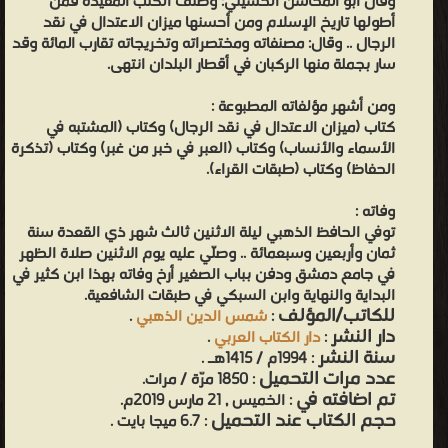
وقال أبو المحاسن الحسيني: وصنف الكتب المفيدة فمن
أطولها تاريخ الإسلام ومن أحسنها ميزان الاعتدال في نقد
الرجال .. وقال: مصنفاته ومختصراته وتخريجاته تقارب المائة وقد
سار بجملة منها الركبان في أقطار البلدان انتهى.
ومن أشهر مؤلفاته المطبوعة :
كتاب (ميزان الاعتدال في نقد الرجال) وكتاب (المشتبه في
الأسماء والأنساب) وكتاب (العبر في خبر من غبر) وكتاب (تذكرة
الحفاظ) وكتاب (طبقات القراء).
وفاته :
توفي الحافظ الذهبي ليلة الاثنين ثالث شهر ذي القعدة سنة
ثمان وأربعين وسبعمائة .. وصلّي عليه يوم الاثنين صلاة الظهر
في جامع دمشق ودفن بباب الصغير أرخ وفاته بهذا ابن كثير في
البداية والنهاية وابن السبكي في طبقات الشافعية.
للكاتب/المؤلف
:
شمس الدين الذهبي
.
دار النشر
:
دار الكتاب العربي
.
سنة النشر
: 1994م / 1415هـ .
عدد مرات التحميل
: 1850 مرّة / مرات.
تم اضافته في
: الخميس , 21 مارس 2019م.
حجم الكتاب عند التحميل
: 6.7 ميجا بايت .