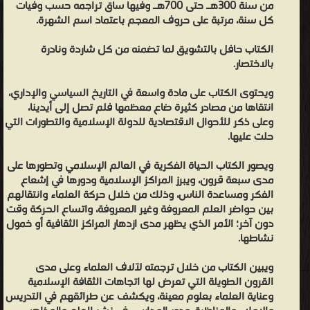
من سنة 300هـ حتى 700هـ وفيها ساق تراجمه حسب وفيات
وقرأوها في جميع بقاع الأرض وله فيها تعبيرات رائعة وألفاظ رشيقة غالباً
كل سنة، مرتبة على حروف المعجم باعتماد اسم الشهرة.
لم يسلك مسلكه فيها أهل عصره ولا من قبله ولا قبلهم ولا أحد
بعدهم .. وبالجملة فالناس في التاريخ من أهل عصره فمن بعدهم عيال
الكتاب حافل بالتشويق لما تضمنه من كل شاردة ونادرة
بالاختصار.
عليه ولم يجمع أحد في هذا الفن كجمعه ولا حرره كتحريره، قال الحافظ
ابن حجر: ورغب الناس في تواليفه ورحلوا إليه بسببها وتداولوها قراءة
ويحتوى الكتاب على مادة واسعة في التاريخ السياسي والإداري،
ونسخاً وسماعاً. وقال أبو المحاسن الحسيني: وصنف الكتب المفيدة
انتقاها من مصادر كثيرة ضاع معظمها فلم تصل إلى أيدينا،
فمن أطولها تاريخ الإسلام ومن أحسنها ميزان الاعتدال في نقد الرجال ..
وعلى ذكر للأحوال الاقتصادية للدولة الإسلامية والتطورات التي
حلت عليها.
وقال: مصنفاته ومختصراته وتخريجاته تقارب المائة وقد سار بجملة منها
الركبان في أقطار البلدان انتهى. ومن أشهر مؤلفاته المطبوعة : كتاب
ويصور الكتاب الحياة الفكرية في العالم الإسلامي وتطورها على
(ميزان الاعتدال في نقد الرجال) وكتاب (المشتبه في الأسماء والأنساب)
مدى سبعة قرون، ويبرز المراكز الإسلامية ودورها في إشعاع
وكتاب (العبر في خبر من غبر) وكتاب (تذكرة الحفاظ) وكتاب (طبقات
الفكر ومساعدة الناس، وذلك من خلال حركة العلماء وانتقالهم
بين حواضر العلم المعروفة وغير المعروفة، واتساع الحركة وقت
القراء). وفاته : توفي الحافظ الذهبي ليلة الاثنين ثالث شهر ذي القعدة
دون آخر؛ الأمر الذي يظهر مدى ازدهار المراكز الثقافية أو خمول
سنة ثمان وأربعين وسبعمائة .. وصلّي عليه يوم الاثنين صلاة الظهر في
نشاطها.
جامع دمشق ودفن بباب الصغير أرخ وفاته بهذا ابن كثير في البداية
ويبين الكتاب من خلال ترجمته لآلاف العلماء وعلى مدى
والنهاية وابن السبكي في طبقات الشافعية.
القرون الطويلة التي تعرض لها اتجاهات الثقافة الإسلامية
شمس الدين الذهبي - هو ُمحدث وإمام حافظ. جمع بين ميزتين لم
وعناية العلماء بعلوم معينة، ويكشف عن طرائقهم في التدريس
يجتمعا إلا للأفذاذ القلائل في تاريخنا، فهو يجمع إلى جانب الإحاطة