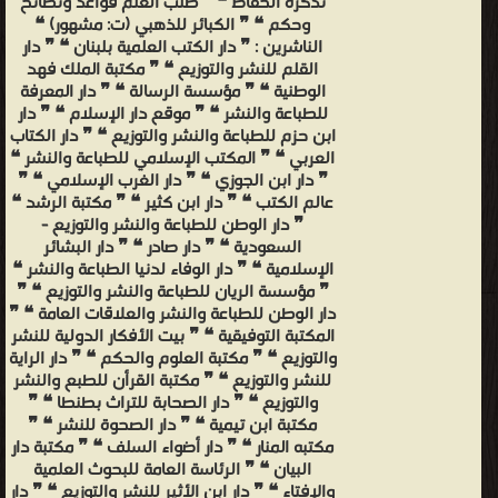
تذكرة الحفاظ ❝ ❞ طلب العلم قواعد ونصائح
وحكم ❝ ❞ الكبائر للذهبي (ت: مشهور) ❝
الناشرين : ❞ دار الكتب العلمية بلبنان ❝ ❞ دار
القلم للنشر والتوزيع ❝ ❞ مكتبة الملك فهد
الوطنية ❝ ❞ مؤسسة الرسالة ❝ ❞ دار المعرفة
للطباعة والنشر ❝ ❞ موقع دار الإسلام ❝ ❞ دار
ابن حزم للطباعة والنشر والتوزيع ❝ ❞ دار الكتاب
العربي ❝ ❞ المكتب الإسلامي للطباعة والنشر ❝
❞ دار ابن الجوزي ❝ ❞ دار الغرب الإسلامي ❝ ❞
عالم الكتب ❝ ❞ دار ابن كثير ❝ ❞ مكتبة الرشد ❝
❞ دار الوطن للطباعة والنشر والتوزيع -
السعودية ❝ ❞ دار صادر ❝ ❞ دار البشائر
الإسلامية ❝ ❞ دار الوفاء لدنيا الطباعة والنشر ❝
❞ مؤسسة الريان للطباعة والنشر والتوزيع ❝ ❞
دار الوطن للطباعة والنشر والعلاقات العامة ❝ ❞
المكتبة التوفيقية ❝ ❞ بيت الأفكار الدولية للنشر
والتوزيع ❝ ❞ مكتبة العلوم والحكم ❝ ❞ دار الراية
للنشر والتوزيع ❝ ❞ مكتبة القرأن للطبع والنشر
والتوزيع ❝ ❞ دار الصحابة للتراث بطنطا ❝ ❞
مكتبة ابن تيمية ❝ ❞ دار الصحوة للنشر ❝ ❞
مكتبه المنار ❝ ❞ دار أضواء السلف ❝ ❞ مكتبة دار
البيان ❝ ❞ الرئاسة العامة للبحوث العلمية
والإفتاء ❝ ❞ دار ابن الأثير للنشر والتوزيع ❝ ❞ دار