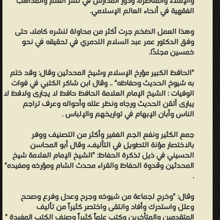
والإملاء والمناظرة، ودور المدارس في نشر العلم والمذاهب
الفقهية في أنحاء العالم الإسلامي.
الواسعة بالتاريخ الإسلامي حوادث ورجالاً، المعرفة الواسعة بقواعد الجرح
والتعديل للرجال، فكان وحده مدرسة قائمة بذاتها. والإمام الذهبي من
وهذا العمل الضخم جرت أكثر من محاولة لنشره كاملا، حتى
العلماء الذين دخلوا ميدان التاريخ من باب الحديث النبوي وعلومه، وظهر
وفق الدكتور عمر عبد السلام التدمري في تحقيقه في نحو
ذلك في عنايته الفائقة بالتراجم التي صارت أساس كثير من كتبه ومحور
خمسين مجلدًا.
تفكيره التاريخي، وقيل أن سُمي الإمام الذهبي بالذهبي لأنه كان يزن
"الحافظ الكبير مؤرخ الإسلام وشيخ المحدثين وقال: وقد ختم
الرجال كما يزن الجوهرجي الذهب. سمع بدمشق، ومصر، وبعلبك،
به شيوخ الحديث وحفاظه" .. وقال ابن شاكر الكتبي في فوات
والإسكندرية. وسمع منه الجمع الكثير، وكان شديد الميل إلى رأي
الوفيات : الشيخ الإمام العلامة الحافظ حافظ لا يجارى ولافظ لا
الحنابلة، وله تصانيف في الحديث، وأسماء الرجال؛ قرأ القرآن، وأقرأه
يبارى أتقن الحديث ورجاه ونظر علله وأحواله وعرف تراجم
الناس وأبان الإبهام في تواريخهم والإلباس .
بالروايات، وقد بلغت مؤلفاته التاريخية وحدها نحو مائتي كتابًا، بعضها
مجلدات ضخمة. ❰ له مجموعة من الإنجازات والمؤلفات أبرزها ❞ السيرة
جمع الكثير ونفع الجم الغفير وأكثر من التصنيف ووفر
النبوية (الذهبي) ❝ ❞ سير أعلام النبلاء (ط بيت الأفكار) ❝ ❞ الطب النبوي
بالاختصار مؤنة التطويل في التأليف، وقال أبو المحاسن
الحسيني في ذيل تذكرة الحفاظ: "الشيخ الإمام العلامة شيخ
للذهبي (ت. البدراوي) ❝ ❞ الكبائر للذهبي (ط: العلمية) ❝ ❞ الجرح
المحدثين وقدوة الحفاظ والقراء محدث الشام ومؤرخه ومفيده"
والتعديل المجلد الاول ❝ ❞ تهذيب سير أعلام النبلاء ❝ ❞ تذكرة الحفاظ
.
❝ ❞ طلب العلم قواعد ونصائح وحكم ❝ ❞ الكبائر للذهبي (ت: مشهور) ❝
وقال: "وخرج لجماعة من شيوخه وجرح وعدل وفرع وصحح
الناشرين : ❞ دار الكتب العلمية بلبنان ❝ ❞ دار القلم للنشر والتوزيع ❝ ❞
وعلل واستدرك وأفاد وانتقى واختصر كثيراً من تأليف
مكتبة الملك فهد الوطنية ❝ ❞ مؤسسة الرسالة ❝ ❞ دار المعرفة للطباعة
المتقدمين والمتأخرين وكتب علماً كثيراً وصنف الكتب المفيدة "