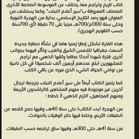
كثيراً وصنف الكتب المفيدة " . وقال ابن السبكي في طبقات الشافعية:
كتاب تاريخ وتراجم معا، يختلف عن الموسوعة الضخمة الأخرى
"شيخنا وأستاذنا الإمام الحافظ محدث العصر" ، وقال الشوكاني في البدر
للمصنف المعروفة ب"سير أعلام النبلاء". وكما يستشف من
الطالع: "الحافظ الكبير المؤرخ صاحب التصانيف السائرة في الأقطار" .
العنوان فهو رصد للتاريخ الإسلامي، بداية من الهجرة النبوية
وحتى سنة 1300م/700هـ مبنيا على 70 طبقة (أي 700سنة
وقال ابن حجر في الدرر الكامنة: "ومهر في الحديث وجمع فيه المجاميع
حسب التقويم الهجري).
المفيدة الكثيرة حتى كان أكثر أهل عصره تصنيفً وجمع تاريخ الإسلام
فأربى فيه على من تقدم بتحرير أخبار المحدثين خصوصاً". وقال البدر
هذه الفترة تشكل إطارا زمنيا هاما في نشأة حضارة جديدة
اتسعت جغرافيا لتلامس الشرق والغرب وتأثر فيهما بجوانب
النابلسي: "كان علامة زمانه بالرجال وأحوالهم حديد الفهم ثاقب الذهن
أخرى. فترة شهدا أحدثا عظاما وثقها الذهبي مع تراجم
وشهرته تغني عن الإطناب فيه". وقال السيوطي في ذيل تذكرة الحفاظ:
للمشهورين (بلغ عددهم أربعين ألف شخصية) في كل ناحية
"الإمام الحافظ محدث العصر خاتمة الحفاظ ومؤرخ الإسلام وفرد الدهر
من نواحي الحياة، الشيء الذي ميزه عن باقي الكتب.
والقائم بأعباء هذه الصناعة" وقال: "والذي أقوله: إن المحدثين عيال الآن
كما يتميز الكتاب أيضاً على سير أعلام النبلاء بترجمة لرجال
على أربعة: المزي والذهبي والعراقي وابن حجر.." قال أبو المحاسن
آخرين غير موجودة فيه منهم المشاهير كالراشدون الأربعة
الحسيني: "وكان أحد الأذكياء المعدودين والحفاظ المبرزين". آثاره : وقد
ومنهم المجاهيل. التزم الذهبي 3 خطط :
خلف الحافظ الذهبي للأمة الإسلامية ثروة هائلة من المصنفات القيمة
من الهجرة (بدء الكتاب) حتى سنة 40هـ، وفيها دمج كلامه عن
النفيسة التي هي المرجع في بابها وعظمت الفائدة بهذه المؤلفات ونالت
الطبقات الأربع، وخلط فيها ذكر الوفيات بالحوادث.
حظاً كبيراً من الثناء وكان لها القبول التام لدى الخاص والعام. قال
الشوكاني في وصفها: وجميع مصنفاته مقبولة مرغوب فيها رحل الناس
من سنة 41هـ حتى 300هـ وفيها ساق تراجمه حسب الطبقات.
لأجلها وأخذوها عنه وتداولوها وقرأوها وكتبوها في حياته.. وطارت