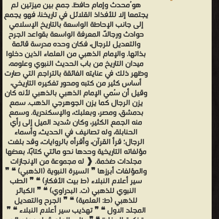
هو ُمحدث وإمام حافظ. جمع بين ميزتين لم
يجتمعا إلا للأفذاذ القلائل في تاريخنا، فهو يجمع
إلى جانب الإحاطة الواسعة بالتاريخ الإسلامي
حوادث ورجالاً، المعرفة الواسعة بقواعد الجرح
والتعديل للرجال، فكان وحده مدرسة قائمة
بذاتها. والإمام الذهبي من العلماء الذين دخلوا
ميدان التاريخ من باب الحديث النبوي وعلومه،
وظهر ذلك في عنايته الفائقة بالتراجم التي صارت
أساس كثير من كتبه ومحور تفكيره التاريخي،
وقيل أن سُمي الإمام الذهبي بالذهبي لأنه كان
يزن الرجال كما يزن الجوهرجي الذهب. سمع
بدمشق، ومصر، وبعلبك، والإسكندرية. وسمع
منه الجمع الكثير، وكان شديد الميل إلى رأي
الحنابلة، وله تصانيف في الحديث، وأسماء
الرجال؛ قرأ القرآن، وأقرأه بالروايات، وقد بلغت
مؤلفاته التاريخية وحدها نحو مائتي كتابًا، بعضها
مجلدات ضخمة. ❰ له مجموعة من الإنجازات
والمؤلفات أبرزها ❞ السيرة النبوية (الذهبي) ❝ ❞
سير أعلام النبلاء (ط بيت الأفكار) ❝ ❞ الطب
النبوي للذهبي (ت. البدراوي) ❝ ❞ الكبائر
للذهبي (ط: العلمية) ❝ ❞ الجرح والتعديل
المجلد الاول ❝ ❞ تهذيب سير أعلام النبلاء ❝ ❞