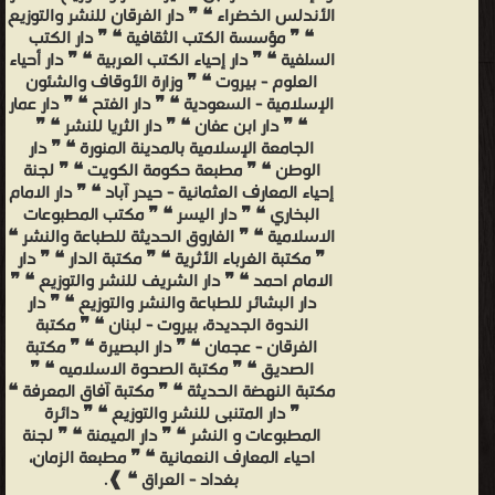
الأندلس الخضراء ❝ ❞ دار الفرقان للنشر والتوزيع
❝ ❞ مؤسسة الكتب الثقافية ❝ ❞ دار الكتب
السلفية ❝ ❞ دار إحياء الكتب العربية ❝ ❞ دار أحياء
العلوم - بيروت ❝ ❞ وزارة الأوقاف والشئون
الإسلامية - السعودية ❝ ❞ دار الفتح ❝ ❞ دار عمار
❝ ❞ دار ابن عفان ❝ ❞ دار الثريا للنشر ❝ ❞
الجامعة الإسلامية بالمدينة المنورة ❝ ❞ دار
الوطن ❝ ❞ مطبعة حكومة الكويت ❝ ❞ لجنة
إحياء المعارف العثمانية - حيدر آباد ❝ ❞ دار الامام
البخاري ❝ ❞ دار اليسر ❝ ❞ مكتب المطبوعات
الاسلامية ❝ ❞ الفاروق الحديثة للطباعة والنشر ❝
❞ مكتبة الغرباء الأثرية ❝ ❞ مكتبة الدار ❝ ❞ دار
الامام احمد ❝ ❞ دار الشريف للنشر والتوزيع ❝ ❞
دار البشائر للطباعة والنشر والتوزيع ❝ ❞ دار
الندوة الجديدة، بيروت - لبنان ❝ ❞ مكتبة
الفرقان - عجمان ❝ ❞ دار البصيرة ❝ ❞ مكتبة
الصديق ❝ ❞ مكتبة الصحوة الاسلاميه ❝ ❞
مكتبة النهضة الحديثة ❝ ❞ مكتبة آفاق المعرفة ❝
❞ دار المتنبى للنشر والتوزيع ❝ ❞ دائرة
المطبوعات و النشر ❝ ❞ دار الميمنة ❝ ❞ لجنة
احياء المعارف النعمانية ❝ ❞ مطبعة الزمان،
بغداد - العراق ❝ ❱.