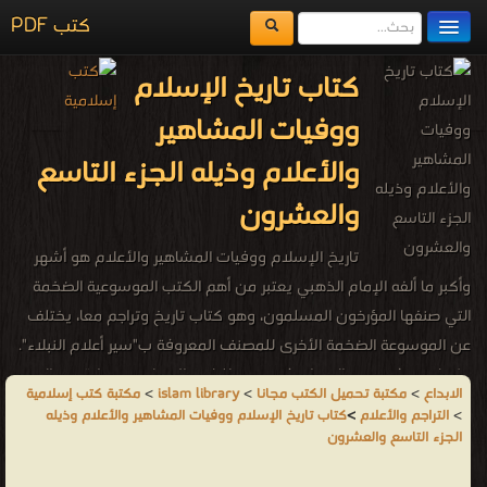
كتب PDF
مكتبة الكتب
كتاب تاريخ الإسلام
المكتبات
ووفيات المشاهير
يُقرأ حالياً
والأعلام وذيله الجزء التاسع
الفهرس
والعشرون
اضف كتاب
تاريخ الإسلام ووفيات المشاهير والأعلام هو أشهر
وأكبر ما ألفه الإمام الذهبي يعتبر من أهم الكتب الموسوعية الضخمة
التي صنفها المؤرخون المسلمون، وهو كتاب تاريخ وتراجم معا، يختلف
عن الموسوعة الضخمة الأخرى للمصنف المعروفة ب"سير أعلام النبلاء".
وكما يستشف من العنوان فهو رصد للتاريخ الإسلامي، بداية من الهجرة
الابداع
>
مكتبة تحميل الكتب مجانا
>
islam library
>
مكتبة كتب إسلامية
النبوية وحتى سنة 1300م/700هـ مبنيا على 70 طبقة (أي 700سنة
>
التراجم والأعلام
>
كتاب تاريخ الإسلام ووفيات المشاهير والأعلام وذيله
حسب التقويم الهجري). هذه الفترة تشكل إطارا زمنيا هاما في نشأة
الجزء التاسع والعشرون
حضارة جديدة اتسعت جغرافيا لتلامس الشرق والغرب وتأثر فيهما