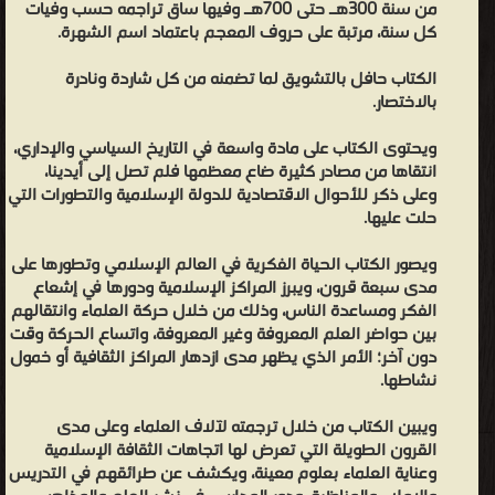
من سنة 300هـ حتى 700هـ وفيها ساق تراجمه حسب وفيات
وقرأوها في جميع بقاع الأرض وله فيها تعبيرات رائعة وألفاظ رشيقة غالباً
كل سنة، مرتبة على حروف المعجم باعتماد اسم الشهرة.
لم يسلك مسلكه فيها أهل عصره ولا من قبله ولا قبلهم ولا أحد
بعدهم .. وبالجملة فالناس في التاريخ من أهل عصره فمن بعدهم عيال
الكتاب حافل بالتشويق لما تضمنه من كل شاردة ونادرة
بالاختصار.
عليه ولم يجمع أحد في هذا الفن كجمعه ولا حرره كتحريره، قال الحافظ
ابن حجر: ورغب الناس في تواليفه ورحلوا إليه بسببها وتداولوها قراءة
ويحتوى الكتاب على مادة واسعة في التاريخ السياسي والإداري،
ونسخاً وسماعاً. وقال أبو المحاسن الحسيني: وصنف الكتب المفيدة
انتقاها من مصادر كثيرة ضاع معظمها فلم تصل إلى أيدينا،
فمن أطولها تاريخ الإسلام ومن أحسنها ميزان الاعتدال في نقد الرجال ..
وعلى ذكر للأحوال الاقتصادية للدولة الإسلامية والتطورات التي
حلت عليها.
وقال: مصنفاته ومختصراته وتخريجاته تقارب المائة وقد سار بجملة منها
الركبان في أقطار البلدان انتهى. ومن أشهر مؤلفاته المطبوعة : كتاب
ويصور الكتاب الحياة الفكرية في العالم الإسلامي وتطورها على
(ميزان الاعتدال في نقد الرجال) وكتاب (المشتبه في الأسماء والأنساب)
مدى سبعة قرون، ويبرز المراكز الإسلامية ودورها في إشعاع
وكتاب (العبر في خبر من غبر) وكتاب (تذكرة الحفاظ) وكتاب (طبقات
الفكر ومساعدة الناس، وذلك من خلال حركة العلماء وانتقالهم
بين حواضر العلم المعروفة وغير المعروفة، واتساع الحركة وقت
القراء). وفاته : توفي الحافظ الذهبي ليلة الاثنين ثالث شهر ذي القعدة
دون آخر؛ الأمر الذي يظهر مدى ازدهار المراكز الثقافية أو خمول
سنة ثمان وأربعين وسبعمائة .. وصلّي عليه يوم الاثنين صلاة الظهر في
نشاطها.
جامع دمشق ودفن بباب الصغير أرخ وفاته بهذا ابن كثير في البداية
ويبين الكتاب من خلال ترجمته لآلاف العلماء وعلى مدى
والنهاية وابن السبكي في طبقات الشافعية.
القرون الطويلة التي تعرض لها اتجاهات الثقافة الإسلامية
شمس الدين الذهبي - هو ُمحدث وإمام حافظ. جمع بين ميزتين لم
وعناية العلماء بعلوم معينة، ويكشف عن طرائقهم في التدريس
يجتمعا إلا للأفذاذ القلائل في تاريخنا، فهو يجمع إلى جانب الإحاطة