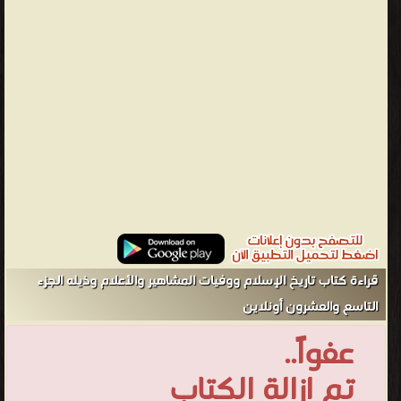
بجوانب أخرى. فترة شهدا أحدثا عظاما وثقها الذهبي مع تراجم
للمشهورين (بلغ عددهم أربعين ألف شخصية) في كل ناحية من نواحي
الحياة، الشيء الذي ميزه عن باقي الكتب. كما يتميز الكتاب أيضاً على سير
أعلام النبلاء بترجمة لرجال آخرين غير موجودة فيه منهم المشاهير
كالراشدون الأربعة ومنهم المجاهيل. التزم الذهبي 3 خطط : من الهجرة
(بدء الكتاب) حتى سنة 40هـ، وفيها دمج كلامه عن الطبقات الأربع،
وخلط فيها ذكر الوفيات بالحوادث. من سنة 41هـ حتى 300هـ وفيها
ساق تراجمه حسب الطبقات. من سنة 300هـ حتى 700هـ وفيها ساق
تراجمه حسب وفيات كل سنة، مرتبة على حروف المعجم باعتماد اسم
الشهرة. الكتاب حافل بالتشويق لما تضمنه من كل شاردة ونادرة
بالاختصار. ويحتوى الكتاب على مادة واسعة في التاريخ السياسي
والإداري، انتقاها من مصادر كثيرة ضاع معظمها فلم تصل إلى أيدينا،
قراءة كتاب تاريخ الإسلام ووفيات المشاهير والأعلام وذيله الجزء
وعلى ذكر للأحوال الاقتصادية للدولة الإسلامية والتطورات التي حلت
التاسع والعشرون أونلاين
عليها. ويصور الكتاب الحياة الفكرية في العالم الإسلامي وتطورها على
عفواً..
مدى سبعة قرون، ويبرز المراكز الإسلامية ودورها في إشعاع الفكر
ومساعدة الناس، وذلك من خلال حركة العلماء وانتقالهم بين حواضر
تم ازالة الكتاب
العلم المعروفة وغير المعروفة، واتساع الحركة وقت دون آخر؛ الأمر الذي