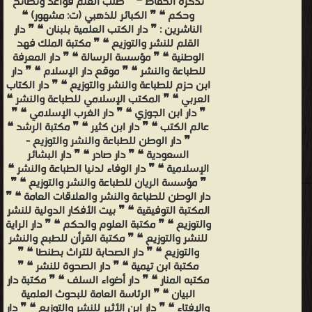
تذكرة الحفاظ ❝ ❞ طلب العلم قواعد ونصائح
وحكم ❝ ❞ الكبائر للذهبي (ت: مشهور) ❝
الناشرين : ❞ دار الكتب العلمية بلبنان ❝ ❞ دار
القلم للنشر والتوزيع ❝ ❞ مكتبة الملك فهد
الوطنية ❝ ❞ مؤسسة الرسالة ❝ ❞ دار المعرفة
للطباعة والنشر ❝ ❞ موقع دار الإسلام ❝ ❞ دار
ابن حزم للطباعة والنشر والتوزيع ❝ ❞ دار الكتاب
العربي ❝ ❞ المكتب الإسلامي للطباعة والنشر ❝
❞ دار ابن الجوزي ❝ ❞ دار الغرب الإسلامي ❝ ❞
عالم الكتب ❝ ❞ دار ابن كثير ❝ ❞ مكتبة الرشد ❝
❞ دار الوطن للطباعة والنشر والتوزيع -
السعودية ❝ ❞ دار صادر ❝ ❞ دار البشائر
الإسلامية ❝ ❞ دار الوفاء لدنيا الطباعة والنشر ❝
❞ مؤسسة الريان للطباعة والنشر والتوزيع ❝ ❞
دار الوطن للطباعة والنشر والعلاقات العامة ❝ ❞
المكتبة التوفيقية ❝ ❞ بيت الأفكار الدولية للنشر
والتوزيع ❝ ❞ مكتبة العلوم والحكم ❝ ❞ دار الراية
للنشر والتوزيع ❝ ❞ مكتبة القرأن للطبع والنشر
والتوزيع ❝ ❞ دار الصحابة للتراث بطنطا ❝ ❞
مكتبة ابن تيمية ❝ ❞ دار الصحوة للنشر ❝ ❞
مكتبه المنار ❝ ❞ دار أضواء السلف ❝ ❞ مكتبة دار
البيان ❝ ❞ الرئاسة العامة للبحوث العلمية
والإفتاء ❝ ❞ دار ابن الأثير للنشر والتوزيع ❝ ❞ دار