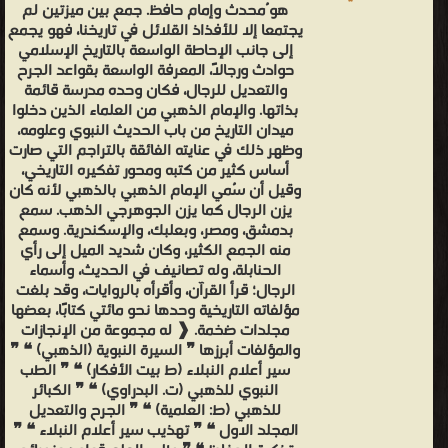
هو ُمحدث وإمام حافظ. جمع بين ميزتين لم
يجتمعا إلا للأفذاذ القلائل في تاريخنا، فهو يجمع
إلى جانب الإحاطة الواسعة بالتاريخ الإسلامي
حوادث ورجالاً، المعرفة الواسعة بقواعد الجرح
والتعديل للرجال، فكان وحده مدرسة قائمة
بذاتها. والإمام الذهبي من العلماء الذين دخلوا
ميدان التاريخ من باب الحديث النبوي وعلومه،
وظهر ذلك في عنايته الفائقة بالتراجم التي صارت
أساس كثير من كتبه ومحور تفكيره التاريخي،
وقيل أن سُمي الإمام الذهبي بالذهبي لأنه كان
يزن الرجال كما يزن الجوهرجي الذهب. سمع
بدمشق، ومصر، وبعلبك، والإسكندرية. وسمع
منه الجمع الكثير، وكان شديد الميل إلى رأي
الحنابلة، وله تصانيف في الحديث، وأسماء
الرجال؛ قرأ القرآن، وأقرأه بالروايات، وقد بلغت
مؤلفاته التاريخية وحدها نحو مائتي كتابًا، بعضها
مجلدات ضخمة. ❰ له مجموعة من الإنجازات
والمؤلفات أبرزها ❞ السيرة النبوية (الذهبي) ❝ ❞
سير أعلام النبلاء (ط بيت الأفكار) ❝ ❞ الطب
النبوي للذهبي (ت. البدراوي) ❝ ❞ الكبائر
للذهبي (ط: العلمية) ❝ ❞ الجرح والتعديل
المجلد الاول ❝ ❞ تهذيب سير أعلام النبلاء ❝ ❞