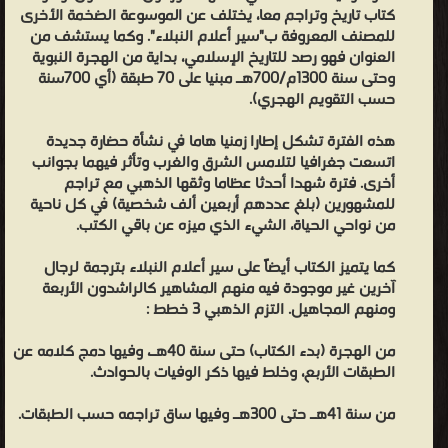
كثيراً وصنف الكتب المفيدة " . وقال ابن السبكي في طبقات الشافعية:
كتاب تاريخ وتراجم معا، يختلف عن الموسوعة الضخمة الأخرى
"شيخنا وأستاذنا الإمام الحافظ محدث العصر" ، وقال الشوكاني في البدر
للمصنف المعروفة ب"سير أعلام النبلاء". وكما يستشف من
الطالع: "الحافظ الكبير المؤرخ صاحب التصانيف السائرة في الأقطار" .
العنوان فهو رصد للتاريخ الإسلامي، بداية من الهجرة النبوية
وحتى سنة 1300م/700هـ مبنيا على 70 طبقة (أي 700سنة
وقال ابن حجر في الدرر الكامنة: "ومهر في الحديث وجمع فيه المجاميع
حسب التقويم الهجري).
المفيدة الكثيرة حتى كان أكثر أهل عصره تصنيفً وجمع تاريخ الإسلام
فأربى فيه على من تقدم بتحرير أخبار المحدثين خصوصاً". وقال البدر
هذه الفترة تشكل إطارا زمنيا هاما في نشأة حضارة جديدة
اتسعت جغرافيا لتلامس الشرق والغرب وتأثر فيهما بجوانب
النابلسي: "كان علامة زمانه بالرجال وأحوالهم حديد الفهم ثاقب الذهن
أخرى. فترة شهدا أحدثا عظاما وثقها الذهبي مع تراجم
وشهرته تغني عن الإطناب فيه". وقال السيوطي في ذيل تذكرة الحفاظ:
للمشهورين (بلغ عددهم أربعين ألف شخصية) في كل ناحية
"الإمام الحافظ محدث العصر خاتمة الحفاظ ومؤرخ الإسلام وفرد الدهر
من نواحي الحياة، الشيء الذي ميزه عن باقي الكتب.
والقائم بأعباء هذه الصناعة" وقال: "والذي أقوله: إن المحدثين عيال الآن
كما يتميز الكتاب أيضاً على سير أعلام النبلاء بترجمة لرجال
على أربعة: المزي والذهبي والعراقي وابن حجر.." قال أبو المحاسن
آخرين غير موجودة فيه منهم المشاهير كالراشدون الأربعة
الحسيني: "وكان أحد الأذكياء المعدودين والحفاظ المبرزين". آثاره : وقد
ومنهم المجاهيل. التزم الذهبي 3 خطط :
خلف الحافظ الذهبي للأمة الإسلامية ثروة هائلة من المصنفات القيمة
من الهجرة (بدء الكتاب) حتى سنة 40هـ، وفيها دمج كلامه عن
النفيسة التي هي المرجع في بابها وعظمت الفائدة بهذه المؤلفات ونالت
الطبقات الأربع، وخلط فيها ذكر الوفيات بالحوادث.
حظاً كبيراً من الثناء وكان لها القبول التام لدى الخاص والعام. قال
الشوكاني في وصفها: وجميع مصنفاته مقبولة مرغوب فيها رحل الناس
من سنة 41هـ حتى 300هـ وفيها ساق تراجمه حسب الطبقات.
لأجلها وأخذوها عنه وتداولوها وقرأوها وكتبوها في حياته.. وطارت