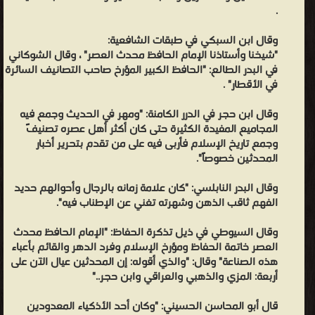
والنشر ❝ ❞ موقع دار الإسلام ❝ ❞ دار ابن حزم للطباعة والنشر والتوزيع ❝
.
❞ دار الكتاب العربي ❝ ❞ المكتب الإسلامي للطباعة والنشر ❝ ❞ دار ابن
وقال ابن السبكي في طبقات الشافعية:
الجوزي ❝ ❞ دار الغرب الإسلامي ❝ ❞ عالم الكتب ❝ ❞ دار ابن كثير ❝ ❞
"شيخنا وأستاذنا الإمام الحافظ محدث العصر" ، وقال الشوكاني
مكتبة الرشد ❝ ❞ دار الوطن للطباعة والنشر والتوزيع - السعودية ❝ ❞ دار
في البدر الطالع: "الحافظ الكبير المؤرخ صاحب التصانيف السائرة
صادر ❝ ❞ دار البشائر الإسلامية ❝ ❞ دار الوفاء لدنيا الطباعة والنشر ❝ ❞
في الأقطار" .
مؤسسة الريان للطباعة والنشر والتوزيع ❝ ❞ دار الوطن للطباعة والنشر
وقال ابن حجر في الدرر الكامنة: "ومهر في الحديث وجمع فيه
والعلاقات العامة ❝ ❞ المكتبة التوفيقية ❝ ❞ بيت الأفكار الدولية للنشر
المجاميع المفيدة الكثيرة حتى كان أكثر أهل عصره تصنيفً
والتوزيع ❝ ❞ مكتبة العلوم والحكم ❝ ❞ دار الراية للنشر والتوزيع ❝ ❞
وجمع تاريخ الإسلام فأربى فيه على من تقدم بتحرير أخبار
مكتبة القرأن للطبع والنشر والتوزيع ❝ ❞ دار الصحابة للتراث بطنطا ❝ ❞
المحدثين خصوصاً".
مكتبة ابن تيمية ❝ ❞ دار الصحوة للنشر ❝ ❞ مكتبه المنار ❝ ❞ دار أضواء
وقال البدر النابلسي: "كان علامة زمانه بالرجال وأحوالهم حديد
السلف ❝ ❞ مكتبة دار البيان ❝ ❞ الرئاسة العامة للبحوث العلمية والإفتاء
الفهم ثاقب الذهن وشهرته تغني عن الإطناب فيه".
❝ ❞ دار ابن الأثير للنشر والتوزيع ❝ ❞ دار الأندلس الخضراء ❝ ❞ دار الفرقان
وقال السيوطي في ذيل تذكرة الحفاظ: "الإمام الحافظ محدث
للنشر والتوزيع ❝ ❞ مؤسسة الكتب الثقافية ❝ ❞ دار الكتب السلفية ❝ ❞
العصر خاتمة الحفاظ ومؤرخ الإسلام وفرد الدهر والقائم بأعباء
دار إحياء الكتب العربية ❝ ❞ دار أحياء العلوم - بيروت ❝ ❞ وزارة الأوقاف
هذه الصناعة" وقال: "والذي أقوله: إن المحدثين عيال الآن على
والشئون الإسلامية - السعودية ❝ ❞ دار الفتح ❝ ❞ دار عمار ❝ ❞ دار ابن
أربعة: المزي والذهبي والعراقي وابن حجر.."
عفان ❝ ❞ دار الثريا للنشر ❝ ❞ الجامعة الإسلامية بالمدينة المنورة ❝ ❞ دار
قال أبو المحاسن الحسيني: "وكان أحد الأذكياء المعدودين
الوطن ❝ ❞ مطبعة حكومة الكويت ❝ ❞ لجنة إحياء المعارف العثمانية -