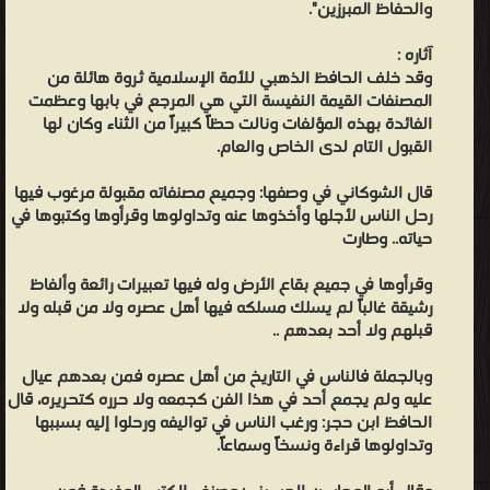
والحفاظ المبرزين".
حيدر آباد ❝ ❞ دار الامام البخاري ❝ ❞ دار اليسر ❝ ❞ مكتب المطبوعات
الاسلامية ❝ ❞ الفاروق الحديثة للطباعة والنشر ❝ ❞ مكتبة الغرباء الأثرية
آثاره :
وقد خلف الحافظ الذهبي للأمة الإسلامية ثروة هائلة من
❝ ❞ مكتبة الدار ❝ ❞ دار الامام احمد ❝ ❞ دار الشريف للنشر والتوزيع ❝ ❞
المصنفات القيمة النفيسة التي هي المرجع في بابها وعظمت
دار البشائر للطباعة والنشر والتوزيع ❝ ❞ دار الندوة الجديدة، بيروت - لبنان
الفائدة بهذه المؤلفات ونالت حظاً كبيراً من الثناء وكان لها
❝ ❞ مكتبة الفرقان - عجمان ❝ ❞ دار البصيرة ❝ ❞ مكتبة الصديق ❝ ❞
القبول التام لدى الخاص والعام.
مكتبة الصحوة الاسلاميه ❝ ❞ مكتبة النهضة الحديثة ❝ ❞ مكتبة آفاق
قال الشوكاني في وصفها: وجميع مصنفاته مقبولة مرغوب فيها
المعرفة ❝ ❞ دار المتنبى للنشر والتوزيع ❝ ❞ دائرة المطبوعات و النشر ❝ ❞
رحل الناس لأجلها وأخذوها عنه وتداولوها وقرأوها وكتبوها في
دار الميمنة ❝ ❞ لجنة احياء المعارف النعمانية ❝ ❞ مطبعة الزمان، بغداد -
حياته.. وطارت
العراق ❝ ❱
من التراجم والأعلام - مكتبة كتب إسلامية.
وقرأوها في جميع بقاع الأرض وله فيها تعبيرات رائعة وألفاظ
رشيقة غالباً لم يسلك مسلكه فيها أهل عصره ولا من قبله ولا
قبلهم ولا أحد بعدهم ..
وبالجملة فالناس في التاريخ من أهل عصره فمن بعدهم عيال
عليه ولم يجمع أحد في هذا الفن كجمعه ولا حرره كتحريره، قال
الحافظ ابن حجر: ورغب الناس في تواليفه ورحلوا إليه بسببها
وتداولوها قراءة ونسخاً وسماعاً.