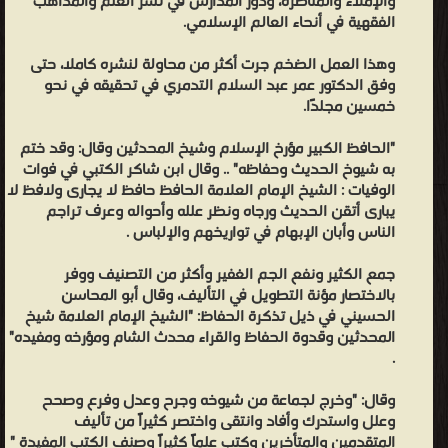
والإملاء والمناظرة، ودور المدارس في نشر العلم والمذاهب
الفقهية في أنحاء العالم الإسلامي.
الواسعة بالتاريخ الإسلامي حوادث ورجالاً، المعرفة الواسعة بقواعد الجرح
والتعديل للرجال، فكان وحده مدرسة قائمة بذاتها. والإمام الذهبي من
وهذا العمل الضخم جرت أكثر من محاولة لنشره كاملا، حتى
العلماء الذين دخلوا ميدان التاريخ من باب الحديث النبوي وعلومه، وظهر
وفق الدكتور عمر عبد السلام التدمري في تحقيقه في نحو
ذلك في عنايته الفائقة بالتراجم التي صارت أساس كثير من كتبه ومحور
خمسين مجلدًا.
تفكيره التاريخي، وقيل أن سُمي الإمام الذهبي بالذهبي لأنه كان يزن
"الحافظ الكبير مؤرخ الإسلام وشيخ المحدثين وقال: وقد ختم
الرجال كما يزن الجوهرجي الذهب. سمع بدمشق، ومصر، وبعلبك،
به شيوخ الحديث وحفاظه" .. وقال ابن شاكر الكتبي في فوات
والإسكندرية. وسمع منه الجمع الكثير، وكان شديد الميل إلى رأي
الوفيات : الشيخ الإمام العلامة الحافظ حافظ لا يجارى ولافظ لا
الحنابلة، وله تصانيف في الحديث، وأسماء الرجال؛ قرأ القرآن، وأقرأه
يبارى أتقن الحديث ورجاه ونظر علله وأحواله وعرف تراجم
الناس وأبان الإبهام في تواريخهم والإلباس .
بالروايات، وقد بلغت مؤلفاته التاريخية وحدها نحو مائتي كتابًا، بعضها
مجلدات ضخمة. ❰ له مجموعة من الإنجازات والمؤلفات أبرزها ❞ السيرة
جمع الكثير ونفع الجم الغفير وأكثر من التصنيف ووفر
النبوية (الذهبي) ❝ ❞ سير أعلام النبلاء (ط بيت الأفكار) ❝ ❞ الطب النبوي
بالاختصار مؤنة التطويل في التأليف، وقال أبو المحاسن
الحسيني في ذيل تذكرة الحفاظ: "الشيخ الإمام العلامة شيخ
للذهبي (ت. البدراوي) ❝ ❞ الكبائر للذهبي (ط: العلمية) ❝ ❞ الجرح
المحدثين وقدوة الحفاظ والقراء محدث الشام ومؤرخه ومفيده"
والتعديل المجلد الاول ❝ ❞ تهذيب سير أعلام النبلاء ❝ ❞ تذكرة الحفاظ
.
❝ ❞ طلب العلم قواعد ونصائح وحكم ❝ ❞ الكبائر للذهبي (ت: مشهور) ❝
وقال: "وخرج لجماعة من شيوخه وجرح وعدل وفرع وصحح
الناشرين : ❞ دار الكتب العلمية بلبنان ❝ ❞ دار القلم للنشر والتوزيع ❝ ❞
وعلل واستدرك وأفاد وانتقى واختصر كثيراً من تأليف
مكتبة الملك فهد الوطنية ❝ ❞ مؤسسة الرسالة ❝ ❞ دار المعرفة للطباعة
المتقدمين والمتأخرين وكتب علماً كثيراً وصنف الكتب المفيدة "