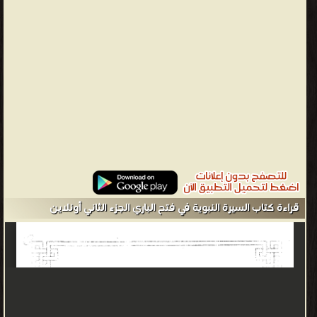
وقد أشبع أحداث السيرة العطرة ببحوث وتفصيلات وفوائد لا تتوفر في
أماكن أخرى، كما تحدث الحافظ ابن حجر عن بعض البعوث والسرايا لم
يتعرض لها أهل السرايا والمغازي، والوقوف على بعض التصحيفات في
كتاب فتح الباري، والوقوف على مصادر لم يذكرها ابن حجر باسمها،
كقوله: ورد عند أهل المغازي.
ابن حجر العسقلاني - هو شهاب الدين أحمد بن علي بن محمد بن علي
بن محمود بن أحمد بن حجر بن أحمد العسقلاني الكناني ، الكناني
القبيلة العسقلاني الأصل الشافعي المذهب المصري المولد، (773 هـ -
852 هـ)، الملقب بـ أمير المؤمنين في الحديث ❰ له مجموعة من
الإنجازات والمؤلفات أبرزها ❞ تحفة النبلاء من قصص الأنبياء للإمام ❝ ❞
الإصابة في تمييز الصحابة (ط. العصرية) ❝ ❞ تحرير تقريب التهذيب للحافظ
قراءة كتاب السيرة النبوية في فتح الباري الجزء الثاني أونلاين
أحمد بن علي بن حجر العسقلاني الجزء الأول: حرف الألف - حرف الزاي *
1 - 2167 ❝ ❞ شرح نزهة النظر في توضيح نخبة الفكر ❝ ❞ فتح الباري
بشرح صحيح البخاري (ط. البهية) الجزء الأول: بدء الوحي - الصلاة ❝ ❞
ديوان ابن حجر العسقلاني ❝ ❞ الخصال المكفرة للذنوب المتقدمة
والمتأخرة ومعه خمس رسائل في العبادات وأصول الدين ❝ ❞ تهذيب