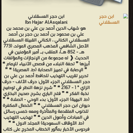
ابن حجر العسقلاني
Ibn Hajar AlAsqalani
هو شهاب الدين أحمد بن علي بن محمد بن
علي بن محمود بن أحمد بن حجر بن أحمد
العسقلاني الكناني ، الكناني القبيلة العسقلاني
الأصل الشافعي المذهب المصري المولد، (773
هـ - 852 هـ)، الملقب بـ أمير المؤمنين في
الحديث ❰ له مجموعة من الإنجازات والمؤلفات
أبرزها ❞ تحفة النبلاء من قصص الأنبياء للإمام ❝
❞ الإصابة في تمييز الصحابة (ط. العصرية) ❝ ❞
تحرير تقريب التهذيب للحافظ أحمد بن علي بن
حجر العسقلاني الجزء الأول: حرف الألف - حرف
الزاي * 1 - 2167 ❝ ❞ شرح نزهة النظر في توضيح
نخبة الفكر ❝ ❞ فتح الباري بشرح صحيح البخاري
(ط. البهية) الجزء الأول: بدء الوحي - الصلاة ❝ ❞
ديوان ابن حجر العسقلاني ❝ ❞ الخصال المكفرة
للذنوب المتقدمة والمتأخرة ومعه خمس رسائل
في العبادات وأصول الدين ❝ ❞ تهذيب التهذيب
(ط. الأوقاف السعودية) المجلد الاول ❝ ❞
فردوس الأخبار بمأثور الخطاب المخرج على كتاب