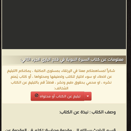
معلومات عن كتاب السيرة النبوية في فتح الباري الجزء الثاني:
شكراً لمساهمتكم معنا في الإرتقاء بمستوى المكتبة ، يمكنكم االتبليغ
عن اخطاء او سوء اختيار للكتب وتصنيفها ومحتواها ، أو كتاب يُمنع
نشره ، او محمي بحقوق طبع ونشر ، فضلاً قم بالتبليغ عن الكتاب
المُخالف:
تبليغ عن الكتاب أو محتواه
وصف الكتاب :
نبذة عن الكتاب:
قسم الباحث رسالته إلى مقدمة ودراسة: تكلم في المقدمة عن