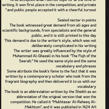
to be accepted what I did not hope for at the time of
بالمسابقة سماه "مختصر الرحيق المختوم" ونشر عام 1424 هـ. The
writing. It won first place in the competition, and private
Sealed Nectar is a book on the biography of the Prophet
and public people accepted it with a cheerful turnout.”
Muhammad, peace be upon him, printed and published for the
Sealed nectar in points
first time based on a biography of Sheikh Safi al-Rahman al-
The book witnessed great demand from all ages and
Mubarakpuri, which he presented as a participant in the Muslim
scientific backgrounds, from specialists and the general
World League competition in the honorable biography of the
public, and it is still printed to this day.
This demand is due to the writer's style, which was not
Prophet that was announced at a conference of the League in
deliberately complicated in his writing.
Pakistan in 1396 AH, and its results were announced in Shaban
The writer was greatly influenced by the style of
1398 AH, where the research ranked first out of 171 papers that
Muhammad Al-Ghazali in his book “The Fiqh of the
were presented, and the prizes were handed out at the
Seerah.” He used the same style and the same
vocabulary and phrases.
Association’s conference in Makkah in 1399 AH, and the General
Some attribute the book's fame to the fact that it was
Secretariat of the Association announced that it would print the
written by a contemporary scholar who took from the
winning research and publish it in several languages, including
fragrant biography and then delivered it to us with our
vocabulary.
this book, whose editions followed later, says Sheikh Al-
The book is an abbreviation written by the Sheikh as an
Mubarakpuri about him: “God has decreed for this book to be
abbreviation of the original version that won the
accepted what I did not hope for at the time of writing. It won
competition. He called it "Mukhtasar Al-Raheeq Al-
first place in the competition, and private and public people
Makhtum", and it was published in 1424 AH.