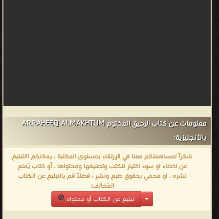
المسابقة،
وأقبل
عليه
الخاصة
والعامة
إقبالا
يغتبط
عليه.»
الرحيق
المختوم
معلومات عن كتاب الرحيق المختوم ARRAHEEQ ALMAKHTUM
في
بالأنجليزية:
نقاط
شكراً لمساهمتكم معنا في الإرتقاء بمستوى المكتبة ، يمكنكم االتبليغ
شهد
عن اخطاء او سوء اختيار للكتب وتصنيفها ومحتواها ، أو كتاب يُمنع
الكتاب
نشره ، او محمي بحقوق طبع ونشر ، فضلاً قم بالتبليغ عن الكتاب
إقبالا
المُخالف:
شديدا
تبليغ عن الكتاب أو محتواه
من