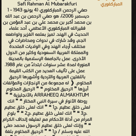
Safi Rahman Al Mubarakfuri
صفي الرحمن المباركفوري (4 يونيو 1943 - 1
ديسمبر 2006)، هو صفي الرحمن بن عبد الله
بن محمد أكبر بن محمد علي بن عبد المؤمن بن
فقيرالله المباركفوري الأعظمي. أحد علماء
الحديث في الهند. تميز بعلمه الغزير وتواضعه
الجم، وقد شارك في ندوات ومحاضرات في
مختلف أرجاء الهند وفي الولايات المتحدة
والمملكة العربية السعودية وكثير من الدول
الأخرى. عمل بالجامعة الإسلامية بالمدينة
المنورة لمدة عشر سنوات ابتداءً من عام 1988.
عمل على تآليف العديد من الكتب القيمة
باللغتين العربية والآردية وأشهرها الرحيق
المختوم. ❰ له مجموعة من الإنجازات والمؤلفات
أبرزها ❞ الرحيق المختوم ❝ ❞ الرحيق المختوم
ARRAHEEQ ALMAKHTUM بالأنجليزية ❝ ❞
روضة الأنوار في سيرة النبي المختار ❝ ❞ انك
لعلى خلق عظيم .ج1 ❝ ❞ انك لعلى خلق عظيم
.ج3 ❝ ❞ انك لعلى خلق عظيم .ج2 ❝ ❞ بلوغ
المرام من أدلة الأحكام مع تعليقه إتحاف الكرام
❝ ❞ وإنك لعلى خلق عظيم الرسول محمد صلى
الله عليه وسلم / ج1 ❝ ❞ الرحیق المختوم بلغة