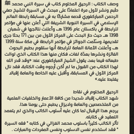
كافة
وصف الكتاب :
الرحيق المختوم كتاب في سيرة النبي محمد ﷺ
طُبع ونشر لأول مرة اعتمادًا على مبحث في السيرة للشيخ صفي
الأعمار
الرحمن المباركفوري قدمه مشاركًا به في مسابقة رابطة العالم
والخلفيات
الإسلامي في السيرة النبوية الشريفة التي أُعلن عنها في مؤتمر
العلمية
للرابطة في باكستان عام 1396 هـ، وأُعلنت نتائجها في شعبان
1398 هـ حيث حاز البحث على المركز الأول من بين 171 بحثا جرى
من
تقديمها، وسُلّمت الجوائز في مؤتمر الرابطة في مكة سنة 1399
المتخصصين
هـ، وأعلنت الأمانة العامة للرابطة أنها ستقوم بطبع البحوث
والعامة
الفائزة ونشرها بعدّة لغات، فكان منها هذا الكتاب الذي توالت
ولايزال
طبعاته فيما بعد، يقول الشيخ المباركفوري عنه: «وقد قدر الله
لهذا الكتاب من القبول ما لم أكن أرجوه وقت الكتابة، فقد نال
يطبع
المركز الأول في المسابقة، وأقبل عليه الخاصة والعامة إقبالا
حتى
يغتبط عليه.»
يومنا
الرحيق المختوم في نقاط
هذا.
شهد الكتاب إقبالا شديدا من كافة الأعمار والخلفيات العلمية
يرجع
من المتخصصين والعامة ولايزال يطبع حتى يومنا هذا.
هذا
يرجع هذا الإقبال لما كان عليه أسلوب الكاتب والذي لم يتعمد
الإقبال
التعقيد في كتابته.
تأثر الكاتب كثيراً باسلوب محمد الغزالي في كتابه " فقه السيرة
لما
" فقد استخدم نفس الاسلوب ونفس المفردات والعبارات .
كان