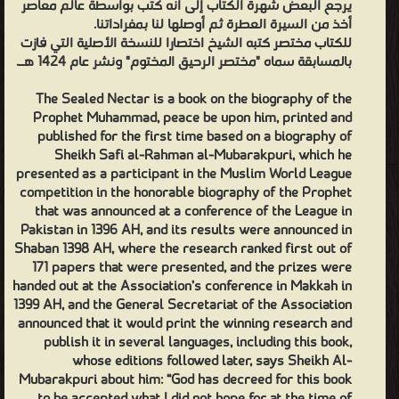
يرجع البعض شهرة الكتاب إلى أنه كتب بواسطة عالم معاصر
عليه
أخذ من السيرة العطرة ثم أوصلها لنا بمفراداتنا.
للكتاب مختصر كتبه الشيخ اختصارا للنسخة الأصلية التي فازت
أسلوب
بالمسابقة سماه "مختصر الرحيق المختوم" ونشر عام 1424 هـ.
الكاتب
والذي
The Sealed Nectar is a book on the biography of the
لم
Prophet Muhammad, peace be upon him, printed and
published for the first time based on a biography of
يتعمد
Sheikh Safi al-Rahman al-Mubarakpuri, which he
التعقيد
presented as a participant in the Muslim World League
في
competition in the honorable biography of the Prophet
that was announced at a conference of the League in
كتابته.
Pakistan in 1396 AH, and its results were announced in
تأثر
Shaban 1398 AH, where the research ranked first out of
الكاتب
171 papers that were presented, and the prizes were
كثيراً
handed out at the Association’s conference in Makkah in
1399 AH, and the General Secretariat of the Association
باسلوب محمد الغزالي في كتابه " فقه السيرة " فقد استخدم نفس
announced that it would print the winning research and
الاسلوب ونفس المفردات والعبارات . يرجع البعض شهرة الكتاب إلى أنه
publish it in several languages, including this book,
كتب بواسطة عالم معاصر أخذ من السيرة العطرة ثم أوصلها لنا
whose editions followed later, says Sheikh Al-
Mubarakpuri about him: “God has decreed for this book
بمفراداتنا. للكتاب مختصر كتبه الشيخ اختصارا للنسخة الأصلية التي فازت