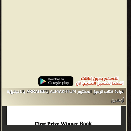
بعدّة
لغات،
فكان
منها
هذا
الكتاب
الذي
توالت
طبعاته
فيما
بعد،
يقول
قراءة كتاب الرحيق المختوم ARRAHEEQ ALMAKHTUM بالأنجليزية
الشيخ
أونلاين
المباركفوري
عنه:
«وقد
قدر