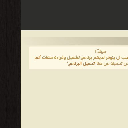
مهلاً !
يجب ان يتوفر لديكم برنامج تشغيل وقراءة ملفات
pdf
ن تحميلة من هنا '
تحميل البرنامج
'