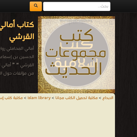
كتاب أمالي
القرشي
أمالي المحاملي رو
الحسين بن إسماعيل 
القرشي ❝ ❞ أمالي 
من مؤلفات حول الح
الابداع
>
مكتبة تحميل الكتب مجانا
>
islam library
>
مكتبة كتب إس