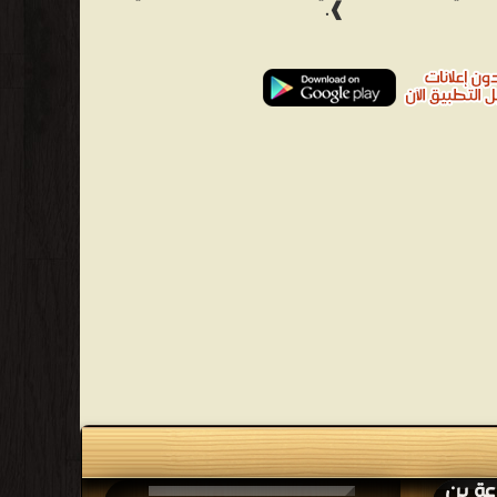
❱.
عة بن