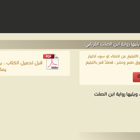
يها رواية ابن الصلت القرشي:
لتبليغ عن اخطاء او سوء اختيار
قبل تحميل الكتاب .. 
ق طبع ونشر ، فضلاً قم بالتبليغ
يمك
ويليها رواية ابن الصلت