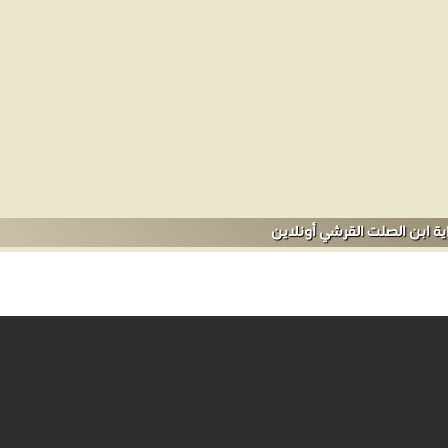
اية ابن الصلت القرشي أونلاين