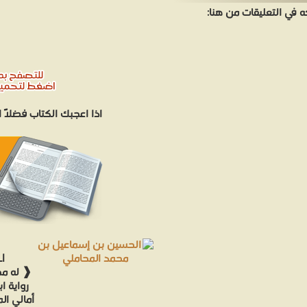
في التعليقات من هنا:
اذا اعجبك الكتاب فضلاً
I
❰ له مج
رواية ا
أمالي ال