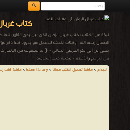
كتاب غربال
نبذة عن الكتاب : كتاب غربال الزمان الذى بين يدى القارئ للعل
الاهدل رحمه الله . وكتاب التحفة للاهدل هو بدوره كما ذكر مؤل
يحيى بن أبي بكر الحرضي اليماني - ❰ له مجموعة من الإنجازات وا
من التراجم والأعلام - مكتبة كتب إسلامية.
الابداع
>
مكتبة تحميل الكتب مجانا
>
islam library
>
مكتبة كتب إس