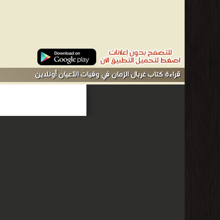
قراءة كتاب غربال الزمان في وفيات الأعيان أونلاين