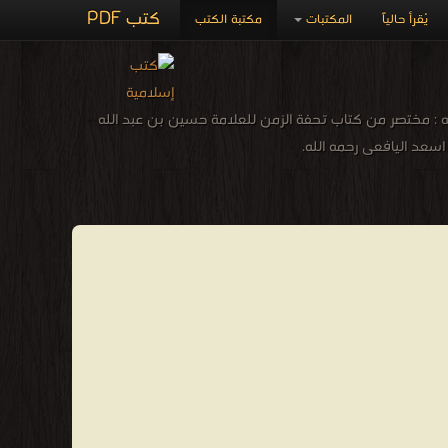
كتب PDF
يُقرأ حالياً
المكتبات
مكتبة الكتب
له : مختصر من كتاب تحفة الزمن للعلامة حسين بن عبد الله
سعد اليافعى رحمه الله.