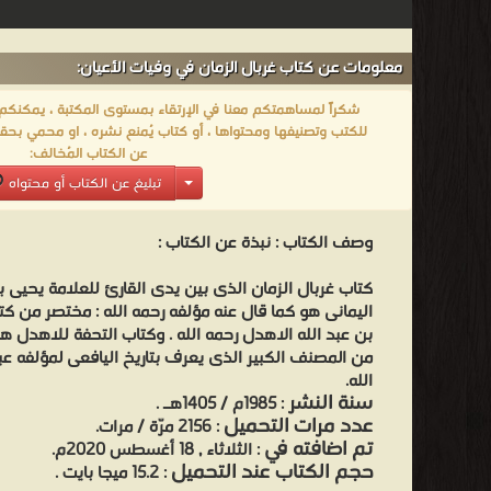
معلومات عن كتاب غربال الزمان في وفيات الأعيان:
شكراً لمساهمتكم معنا في الإرتقاء بمستوى المكتبة ، يمكنكم اا
للكتب وتصنيفها ومحتواها ، أو كتاب يُمنع نشره ، او محمي بحقو
عن الكتاب المُخالف:
تبليغ عن الكتاب أو محتواه
وصف الكتاب :
نبذة عن الكتاب :
كتاب غربال الزمان الذى بين يدى القارئ للعلامة يحيى 
اليمانى هو كما قال عنه مؤلفه رحمه الله : مختصر من ك
بن عبد الله الاهدل رحمه الله . وكتاب التحفة للاهدل ه
من المصنف الكبير الذى يعرف بتاريخ اليافعى لمؤلفه عب
الله.
سنة النشر
: 1985م / 1405هـ .
عدد مرات التحميل
: 2156 مرّة / مرات.
تم اضافته في
: الثلاثاء , 18 أغسطس 2020م.
حجم الكتاب عند التحميل
: 15.2 ميجا بايت .