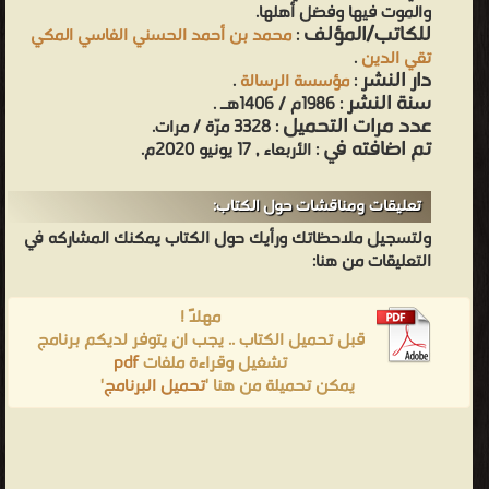
والموت فيها وفضل أهلها.
بدأ
للكاتب/المؤلف
:
محمد بن أحمد الحسني الفاسي المكي
الناس
تقي الدين
.
دار النشر
:
مؤسسة الرسالة
.
في
سنة النشر
: 1986م / 1406هـ .
التوافد
عدد مرات التحميل
: 3328 مرّة / مرات.
عليها
تم اضافته في
: الأربعاء , 17 يونيو 2020م.
والاستقرار
بها
تعليقات ومناقشات حول الكتاب:
في
ولتسجيل ملاحظاتك ورأيك حول الكتاب يمكنك المشاركه في
عصر
التعليقات من هنا:
النبي
مهلاً !
إبراهيم
قبل تحميل الكتاب .. يجب ان يتوفر لديكم برنامج
والنبي
تشغيل وقراءة ملفات
pdf
إسماعيل،
يمكن تحميلة من هنا '
تحميل البرنامج
'
وذلك
عندما
تفجر