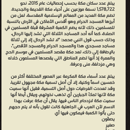
وَالتِّينِ وَالزَّيْتُونِ Aya-1.png وَطُورِ سِينِينَ Aya-2.png وَهَذَا الْبَلَدِ الْأَمِينِ
يبلغ عدد سكان مكة بحسب إحصائيات عام 2015، نحو
1,578,722 نسمة موزعين على أحياء مكة القديمة والجديدة.
Aya-3.png La bracket.png، هذا بالإضافة إلى أسمائها الأخرى مثل
تضم مكة العديد من المعالم الإسلامية المقدسة، لعل من
معاد وتهامة والبيت العتيق والحاطمة وأم زحم والبلدة وغيرها. من
أبرزها المسجد الحرام وهو أقدس الأماكن في الأرض بالنسبة
الأسماء الأخرى لمكة، أو الجبال والبرية المحيطة بها، حسب أراء بعض
للمسلمين، ذلك لأنه يضم الكعبة المشرفة قبلة المسلمين في
الصلاة، كما أنه أحد المساجد الثلاثة التي تشد إليها الرحال،
الباحثين المسلمين، هي صحراء فاران أو برية فاران، والتي ذكرت في عدد
وذلك حسب قول النبي محمد: "لا تشد الرحال إلا إلى ثلاثة
من أسفار العهد القديم من الكتاب المقدس. تنص التقاليد العربية
مساجد مسجدي هذا والمسجد الحرام والمسجد الأقصى"،
والإسلامية أن فران المذكورة إنما يُقصد بها مكة وهي المكان حيث نزل
بالإضافة إلى ذلك، تعد مكة مقصد المسلمين في موسم الحج
النبي إسماعيل بن إبراهيم وامه هاجر. يقول ياقوت الحموي أن "فران"
والعمرة إذ أنها تضم المناطق التي يقصدها المسلمون خلاله
وهي مزدلفة، منى وعرفة.
كلمة عبرية
عُرّبت
يبلغ عدد أسماء مكة المكرمة عبر العصور المختلفة أكثر من
مع
خمسين اسماً وكنية، إلا أن أصل تسمية مكة مجهول تقريبا،
وقد تعددت الفرضيات حول أصل التسمية، فقيل أنها سميت
مرور
مكة لأنها تمكّ الجبارين أي تذهب نخوتهم، ويقال أيضا أنها
الوقت
سميت مكة لازدحام الناس فيها. يقال أن مكة عرفت بهذا
بفعل
الاسم لأن العرب في الجاهلية كانت تقول بأنه لا يتم حجهم
التمازج
حتى يأتوا الكعبة فيمكون فيها أي
يصفّون
والتفاعل
صفير
بين