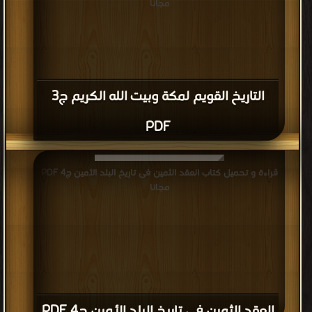
مجانا
من
قبيلة
كنانة
تنتسب
إلى
التاريخ القويم لمكة وبيت الله الكريم ج3
النضر
PDF
بن
كنانة،
تحت
قراءة و تحميل كتاب العقد الثمين فى تاريخ البلد الأمين ج4 PDF
أمرة
مجانا
"قصي
بن
كلاب"
جد
النبي
محمد
العقد الثمين فى تاريخ البلد الأمين ج4 PDF