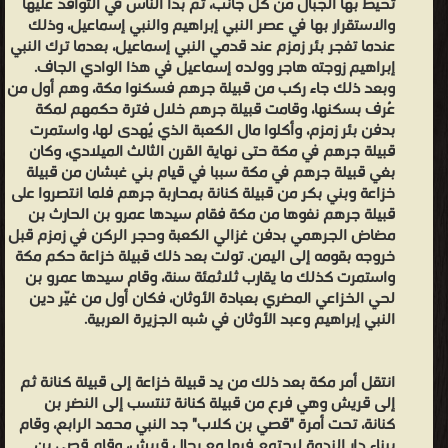
صغيرة
تحيط بها الجبال من كل جانب، ثم بدأ الناس في التوافد عليها
والاستقرار بها في عصر النبي إبراهيم والنبي إسماعيل، وذلك
سكنها
عندما تفجر بئر زمزم عند قدمي النبي إسماعيل، بعدما ترك النبي
بنو
إبراهيم زوجته هاجر وولده إسماعيل في هذا الوادي الجاف.
آدم
وبعد ذلك جاء ركب من قبيلة جرهم فسكنوا مكة، وهم أول من
إلى
عُرف بسكنها، وقامت قبيلة جرهم خلال فترة حكمهم لمكة
بدفن بئر زمزم، وأكلوا مال الكعبة الذي يُهدى لها، واستمرت
أن
قبيلة جرهم في مكة حتى نهاية القرن الثالث الميلادي، وكان
دمرت،
بغي قبيلة جرهم في مكة سببا في قيام بني غبشان من قبيلة
بحسب
خزاعة وبني بكر من قبيلة كنانة بمحاربة جرهم فلما انتصروا على
قبيلة جرهم نفوها من مكة فقام سيدها عمرو بن الحارث بن
المعتقد
مضاض الجرهمي بدفن غزالي الكعبة وحجر الركن في زمزم قبل
الإسلامي،
خروجه بقومه إلى اليمن. تولت بعد ذلك قبيلة خزاعة حكم مكة
أثناء
واستمرت كذلك ما يقارب ثلاثمئة سنة، وقام سيدها عمرو بن
الطوفان
لحي الخزاعي المضري بعبادة الأوثان، فكان أول من غيّر دين
النبي إبراهيم وعبد الأوثان في شبه الجزيرة العربية.
الذي
ضرب
الأرض
انتقل أمر مكة بعد ذلك من يد قبيلة خزاعة إلى قبيلة كنانة ثم
إلى قريش وهي فرع من قبيلة كنانة تنتسب إلى النضر بن
في
كنانة، تحت أمرة "قصي بن كلاب" جد النبي محمد الرابع، وقام
عهد
ببناء دار الندوة ليجتمع فيها مع رجال قريش، وقام قصي بن