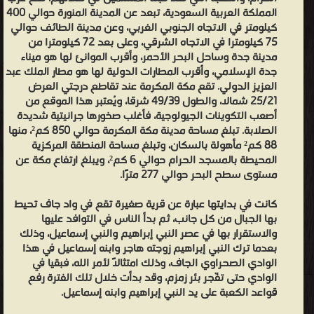
المملكة العربية السعودية، تبعد عن المدينة المنورة حوالي 400
وبكت
كيلومتر في الاتجاه الجنوبي الغربي، وعن مدينة الطائف حوالي
عنقه.
75 كيلومترا في الاتجاه الشرقي، وعلى بعد 72 كيلومترا من
يقول
مدينة جدة وساحل البحر الأحمر، وأقرب الموانئ لها هو ميناء
جدة الإسلامي، وأقرب المطارات الدولية لها هو مطار الملك عبد
البعض
العزيز الدولي. تقع مكة المكرمة عند تقاطع درجتي العرض
أنها
25/21 شمالا، والطول 49/39 شرقا، ويُعتبر هذا الموقع من
سُميت
أصعب التكوينات الجيولوجية، فأغلب صخورها جرانيتية شديدة
الصلابة. تبلغ مساحة مدينة مكة المكرمة حوالي 850 كم²، منها
مكة لأنها كانت مزاراً مقدساً يؤمه الناس من كل الأنحاء للتعبد فيه. أما
88 كم² مأهولة بالسكان، وتبلغ مساحة المنطقة المركزية
كلمة بك فتعني في اللغة السامية الوادي، وقد ورد في بعض الكتابات
المحيطة بالمسجد الحرام حوالي 6 كم²، ويبلغ ارتفاع مكة عن
القديمة مدينة تسمى مكربة، وذهب الباحثون إلى أن هذه هي مكة.
مستوى سطح البحر حوالي 277 مترًا.
اسم مكة مذكور في القرآن مرة واحدة، في سورة الفتح في الآية: ﴿وَهُوَ
كانت في بدايتها عبارة عن قرية صغيرة تقع في واد جاف تحيط
الَّذِي كَفَّ أَيْدِيَهُمْ عَنْكُمْ وَأَيْدِيَكُمْ عَنْهُمْ بِبَطْنِ مَكَّةَ مِنْ بَعْدِ أَنْ أَظْفَرَكُمْ
بها الجبال من كل جانب، ثم بدأ الناس في التوافد عليها
عَلَيْهِمْ وَكَانَ اللَّهُ بِمَا تَعْمَلُونَ بَصِيرًا﴾،، ولكن سميت بأسماء أو ألقاب
والاستقرار بها في عصر النبي إبراهيم والنبي إسماعيل، وذلك
أخرى، فسميت بكة في سورة آل عمران في: ﴿إِنَّ أَوَّلَ بَيْتٍ وُضِعَ لِلنَّاسِ
بعدما ترك النبي إبراهيم زوجته هاجر وابنه إسماعيل في هذا
الوادي الصحراوي الجاف، وذلك امتثالاً لأمر الله، فبقيا في
لَلَّذِي بِبَكَّةَ مُبَارَكًا وَهُدًى لِّلْعَالَمِينَ﴾، وسميت أم القرى في سورة الأنعام
الوادي حتى تفّجر بئر زمزم، وقد بدأت خلال تلك الفترة رفع
في: ﴿وَهَذَا كِتَابٌ أَنْزَلْنَاهُ مُبَارَكٌ مُصَدِّقُ الَّذِي بَيْنَ يَدَيْهِ وَلِتُنْذِرَ أُمَّ الْقُرَى وَمَنْ
قواعد الكعبة على يد النبي إبراهيم وابنه إسماعيل.
حَوْلَهَا﴾، وسميت أيضا البلد الأمين في سورة التين في: Ra bracket.png