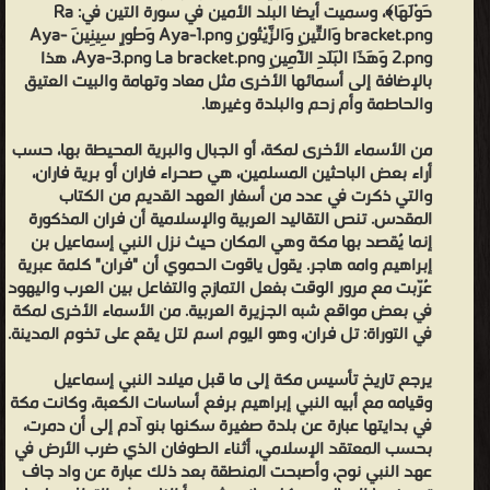
حَوْلَهَا﴾، وسميت أيضا البلد الأمين في سورة التين في: Ra
إسماعيل
bracket.png وَالتِّينِ وَالزَّيْتُونِ Aya-1.png وَطُورِ سِينِينَ Aya-
وقيامه
2.png وَهَذَا الْبَلَدِ الْأَمِينِ Aya-3.png La bracket.png، هذا
مع
بالإضافة إلى أسمائها الأخرى مثل معاد وتهامة والبيت العتيق
والحاطمة وأم زحم والبلدة وغيرها.
أبيه
النبي
من الأسماء الأخرى لمكة، أو الجبال والبرية المحيطة بها، حسب
إبراهيم
أراء بعض الباحثين المسلمين، هي صحراء فاران أو برية فاران،
برفع
والتي ذكرت في عدد من أسفار العهد القديم من الكتاب
المقدس. تنص التقاليد العربية والإسلامية أن فران المذكورة
أساسات
إنما يُقصد بها مكة وهي المكان حيث نزل النبي إسماعيل بن
الكعبة،
إبراهيم وامه هاجر. يقول ياقوت الحموي أن "فران" كلمة عبرية
وكانت
عُرّبت مع مرور الوقت بفعل التمازج والتفاعل بين العرب واليهود
في بعض مواقع شبه الجزيرة العربية. من الأسماء الأخرى لمكة
مكة
في التوراة: تل فران، وهو اليوم اسم لتل يقع على تخوم المدينة.
في
بدايتها
يرجع تاريخ تأسيس مكة إلى ما قبل ميلاد النبي إسماعيل
عبارة
وقيامه مع أبيه النبي إبراهيم برفع أساسات الكعبة، وكانت مكة
في بدايتها عبارة عن بلدة صغيرة سكنها بنو آدم إلى أن دمرت،
عن
بحسب المعتقد الإسلامي، أثناء الطوفان الذي ضرب الأرض في
بلدة
عهد النبي نوح، وأصبحت المنطقة بعد ذلك عبارة عن واد جاف