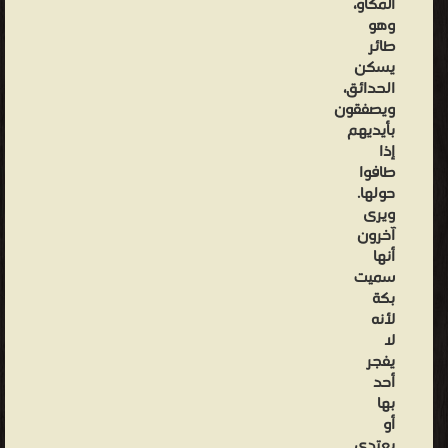
المكأو،
العرب
وهو
طائر
واليهود
يسكن
في
الحدائق،
بعض
ويصفقون
مواقع
بأيديهم
إذا
شبه
طافوا
الجزيرة
حولها.
العربية.
ويرى
آخرون
من
أنها
الأسماء
سميت
الأخرى
بكة
لمكة
لأنه
لا
في
يفجر
التوراة:
أحد
تل
بها
أو
فران،
يعتدي