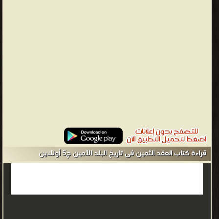
بالسكان، وتبلغ مساحة المنطقة المركزية المحيطة بالمسجد الحرام
حوالي 6 كم²، ويبلغ ارتفاع مكة عن مستوى سطح البحر حوالي 277 مترًا.
كانت في بدايتها عبارة عن قرية صغيرة تقع في واد جاف تحيط بها الجبال
من كل جانب، ثم بدأ الناس في التوافد عليها والاستقرار بها في عصر النبي
إبراهيم والنبي إسماعيل، وذلك بعدما ترك النبي إبراهيم زوجته هاجر وابنه
إسماعيل في هذا الوادي الصحراوي الجاف، وذلك امتثالاً لأمر الله، فبقيا
في الوادي حتى تفّجر بئر زمزم، وقد بدأت خلال تلك الفترة رفع قواعد
الكعبة على يد النبي إبراهيم وابنه إسماعيل. يبلغ عدد سكان مكة
بحسب إحصائيات عام 2015، نحو 1,578,722 نسمة موزعين على أحياء مكة
القديمة والجديدة. تضم مكة العديد من المعالم الإسلامية المقدسة،
لعل من أبرزها المسجد الحرام وهو أقدس الأماكن في الأرض بالنسبة
قراءة كتاب العقد الثمين فى تاريخ البلد الأمين ج5 أونلاين
للمسلمين، ذلك لأنه يضم الكعبة المشرفة قبلة المسلمين في الصلاة،
كما أنه أحد المساجد الثلاثة التي تشد إليها الرحال، وذلك حسب قول
النبي محمد: "لا تشد الرحال إلا إلى ثلاثة مساجد مسجدي هذا والمسجد
الحرام والمسجد الأقصى"، بالإضافة إلى ذلك، تعد مكة مقصد المسلمين
في موسم الحج والعمرة إذ أنها تضم المناطق التي يقصدها المسلمون