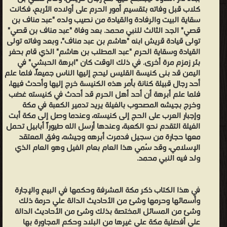
النبي
كلاب قبل وفاته بتقسيم أمور الحرم على أولاده الأربع، فكانت
نوح،
سقاية البيت والرفادة والقيادة من نصيب ولده "عبد مناف بن
قصي" الجد الثالث للنبي محمد. بعد وفاة "عبد مناف بن قصي"
وأصبحت
تولى قيادة قريش ابنه "هاشم بن عبد مناف"، وبعد وفاته تولى
المنطقة
القيادة وسقاية الحرم "عبد المطلب بن هاشم" الذي قام بحفر
بعد
بئر زمزم مرة أخرى. في ذلك الوقت كان "ابرهة الحبشي" في
اليمن قد بنى كنيسة القليس ليحج إليها الناس جميعاً، فلما علم
ذلك
أحد رجال قبيلة كنانة بأمر هذه الكنيسة خرج إليها وأحدث فيها،
عبارة
فلما علم أبرهة أن أحد أهل الحرم قد أحدث في كنيسته غضب
عن
وخرج بجيشه المصحوب بالفيلة يريد تدمير الكعبة في مكة
واد
وإجبار العرب على الحج إلى كنيسته، وعندما وصل إلى مكة أبت
الفيلة التقدم نحو الكعبة، وعندها أرسل الله طيوراً أبابيل تحمل
جاف
معها حجارة من سجيل فدمرت أبرهه وجيشه، وفق المعتقد
تحيط
الإسلامي، وقد سُمي هذا العام بعام الفيل وهو العام الذي
بها
ولد فيه النبي محمد.
الجبال
من
في هذا الكتاب ذكر مكة المشرفة وحكمها في البيع والإجارة
كل
وأسمائها وحرمها وشئ من الأحاديث الدالة علي حرمة ذلك
جانب،
وشئ من المسائل المختصة بذلك وشئ من الأحاديث الدالة
علي أفضلية مكة علي غيرها من البلاد وحكم المجاورة بها
ثم