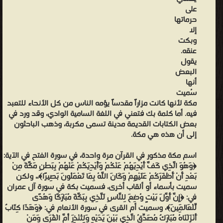
وهو
على
اليوم
حرماتها
اسم
إلا
وبكت
لتل
عنقه.
يقع
يقول
على
البعض
أنها
تخوم
سُميت
المدينة.
مكة لأنها كانت مزاراً مقدساً يؤمه الناس من كل الأنحاء للتعبد
يرجع
فيه. أما كلمة بك فتعني في اللغة السامية الوادي، وقد ورد في
تاريخ
بعض الكتابات القديمة مدينة تسمى مكربة، وذهب الباحثون
إلى أن هذه هي مكة.
تأسيس
مكة
اسم مكة مذكور في القرآن مرة واحدة، في سورة الفتح في الآية:
إلى
﴿وَهُوَ الَّذِي كَفَّ أَيْدِيَهُمْ عَنْكُمْ وَأَيْدِيَكُمْ عَنْهُمْ بِبَطْنِ مَكَّةَ مِنْ
بَعْدِ أَنْ أَظْفَرَكُمْ عَلَيْهِمْ وَكَانَ اللَّهُ بِمَا تَعْمَلُونَ بَصِيرًا﴾،، ولكن
ما
سميت بأسماء أو ألقاب أخرى، فسميت بكة في سورة آل عمران
قبل
في: ﴿إِنَّ أَوَّلَ بَيْتٍ وُضِعَ لِلنَّاسِ لَلَّذِي بِبَكَّةَ مُبَارَكًا وَهُدًى
ميلاد
لِّلْعَالَمِينَ﴾، وسميت أم القرى في سورة الأنعام في: ﴿وَهَذَا كِتَابٌ
النبي
أَنْزَلْنَاهُ مُبَارَكٌ مُصَدِّقُ الَّذِي بَيْنَ يَدَيْهِ وَلِتُنْذِرَ أُمَّ الْقُرَى وَمَنْ