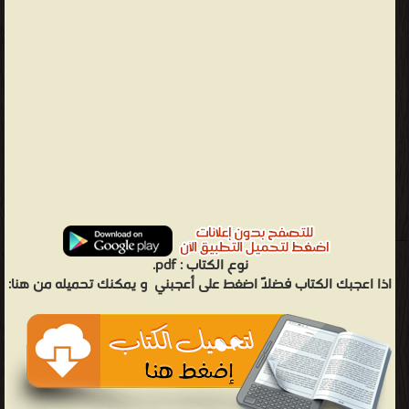
بئر
زمزم
عند
قدمي
النبي
إسماعيل،
بعدما
ترك
النبي
إبراهيم
زوجته
نوع الكتاب :
pdf.
هاجر
اذا اعجبك الكتاب فضلاً اضغط على أعجبني
و يمكنك تحميله من هنا:
وولده
إسماعيل
في
هذا
الوادي