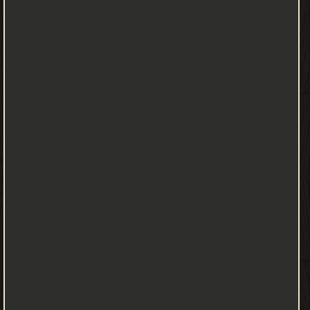
خلاله وهي مزدلفة، منى وعرفة. يبلغ عدد أسماء مكة المكرمة عبر العصور
المختلفة أكثر من خمسين اسماً وكنية، إلا أن أصل تسمية مكة مجهول
تقريبا، وقد تعددت الفرضيات حول أصل التسمية، فقيل أنها سميت مكة
لأنها تمكّ الجبارين أي تذهب نخوتهم، ويقال أيضا أنها سميت مكة
لازدحام الناس فيها. يقال أن مكة عرفت بهذا الاسم لأن العرب في
الجاهلية كانت تقول بأنه لا يتم حجهم حتى يأتوا الكعبة فيمكون فيها
أي
يصفّون
صفير
المكأو،
وهو
طائر
يسكن
الحدائق،
ويصفقون
بأيديهم
إذا