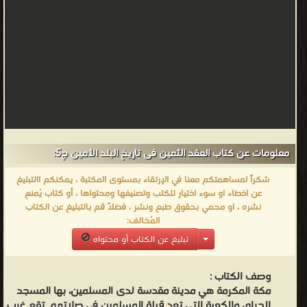
طافوا
حولها.
ويرى
آخرون
أنها
سميت
بكة
لأنه
معلومات عن كتاب العقد الثمين فى تاريخ البلد الأمين ج5:
لا
يفجر
شكراً لمساهمتكم معنا في الإرتقاء بمستوى المكتبة ، يمكنكم االتبليغ
عن اخطاء او سوء اختيار للكتب وتصنيفها ومحتواها ، أو كتاب يُمنع
أحد
نشره ، او محمي بحقوق طبع ونشر ، فضلاً قم بالتبليغ عن الكتاب
بها
المُخالف:
أو
تبليغ عن الكتاب أو محتواه
يعتدي
على
وصف الكتاب :
حرماتها
مكة المكرمة هي مدينة مقدسة لدى المسلمين، بها المسجد
الحرام، والكعبة التي تعد قبلة المسلمين في صلاتهم. تقع غرب
إلا