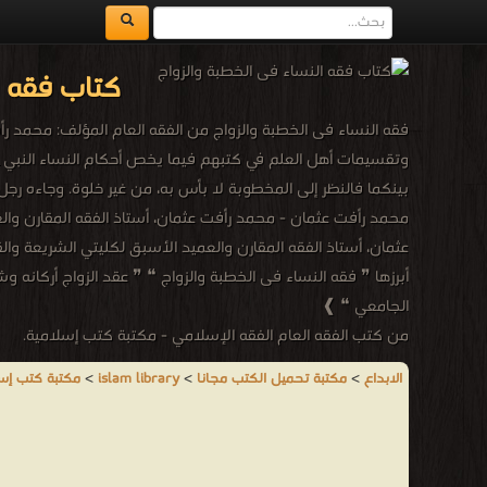
كتاب فقه ا
فقه النساء فى الخطبة والزواج من الفقه العام المؤلف: محمد رأ
وتقسيمات أهل العلم في كتبهم فيما يخص أحكام النساء النبي ﷺ 
بينكما فالنظر إلى المخطوبة لا بأس به، من غير خلوة. وجاءه رجل ذكر 
أبرزها ❞ فقه النساء فى الخطبة والزواج ❝ ❞ عقد الزواج أركانه و
الجامعي ❝ ❱
من كتب الفقه العام الفقه الإسلامي - مكتبة كتب إسلامية.
الابداع
>
مكتبة تحميل الكتب مجانا
>
islam library
>
مكتبة كتب إس