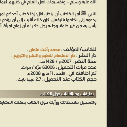
الله عليه وسلم -، وتقسيمات أهل العلم في كتبهم فيما
النبي ﷺ أمر الخاطب أن ينظر، قال: إذا خطب أحدكم امرأ
يدعوه إلى نكاحها فليفعل، فإن ذلك أقرب إلى أن يؤدم بي
بأس به، من غير خلوة. وجاءه رجل ذكر له أن زواج امرأة، أي أ
للكاتب/المؤلف
:
محمد رأفت عثمان
.
دار النشر
:
دار الاعتصام للطبع والنشر والتوزيع
.
سنة النشر
: 2007م / 1428هـ .
عدد مرات التحميل
: 63006 مرّة / مرات.
تم اضافته في
: الأحد , 11 مايو 2008م.
حجم الكتاب عند التحميل
: 2.7 ميجا بايت .
تعليقات ومناقشات حول الكتاب:
ولتسجيل ملاحظاتك ورأيك حول الكتاب يمكنك المشاركه 