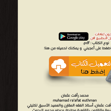
نوع الكتاب :
pdf.
 اضغط على أعجبني
و يمكنك تحميله من هنا:
محمد رأفت عثمان
muhamad ra'afat euthman
فت عثمان، أستاذ الفقه المقارن والعميد الأسبق لكليتي
يعة والقانون بالقاهرة وطنطا، وعضو مجمع البحوث