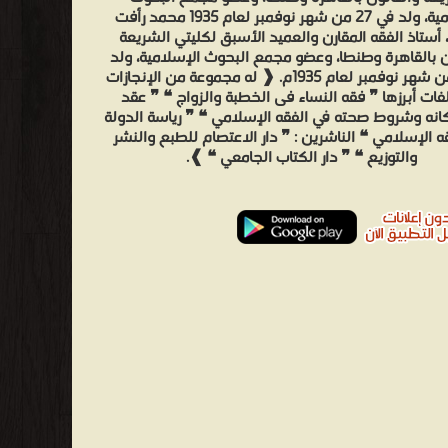
الإسلامية، ولد في 27 من شهر نوفمبر لعام 1935 محمد رأفت
 أستاذ الفقه المقارن والعميد الأسبق لكليتي الشريعة
ن بالقاهرة وطنطا، وعضو مجمع البحوث الإسلامية، ولد
في 27 من شهر نوفمبر لعام 1935م. ❰ له مجموعة من الإنجازات
فات أبرزها ❞ فقه النساء فى الخطبة والزواج ❝ ❞ عقد
ركانه وشروط صحته في الفقه الإسلامي ❝ ❞ رياسة الدولة
ه الإسلامي ❝ الناشرين : ❞ دار الاعتصام للطبع والنشر
والتوزيع ❝ ❞ دار الكتاب الجامعي ❝ ❱.