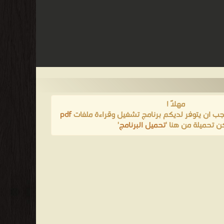
مهلاً !
يجب ان يتوفر لديكم برنامج تشغيل وقراءة ملفات
pdf
ن تحميلة من هنا '
تحميل البرنامج
'