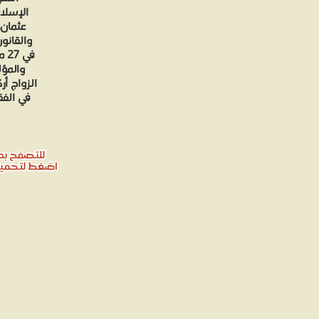
عثمان،
والقانو
والمؤل
الزواج أ
في الفق