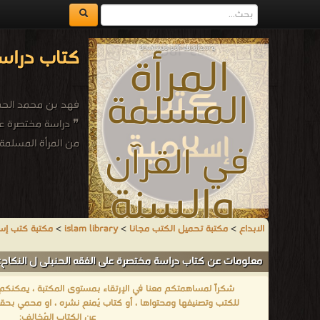
كتاب دراسة
فهد بن محمد الحمي
❞ دراسة مختصرة على
من المرأة المسلمة 
الابداع
>
مكتبة تحميل الكتب مجانا
>
islam library
>
مكتبة كتب إس
معلومات عن كتاب دراسة مختصرة على الفقه الحنبلى ل النكاح:
شكراً لمساهمتكم معنا في الإرتقاء بمستوى المكتبة ، يمكنكم اا
للكتب وتصنيفها ومحتواها ، أو كتاب يُمنع نشره ، او محمي بحقو
عن الكتاب المُخالف: