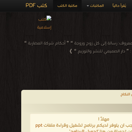
كتب PDF
يُقرأ حالياً
المكتبات
مكتبة الكتب
معروف: رسالة إلى كل زوج وزوجة ❝ ❞ أحكام شركة المضاربة ❝
 ❞ دار الصميعي للنشر والتوزيع ❝ ❱
النكاح
مهلاً !
يجب ان يتوفر لديكم برنامج تشغيل وقراءة ملفات
ppt
ن تحميلة من هنا '
تحميل البرنامج
'