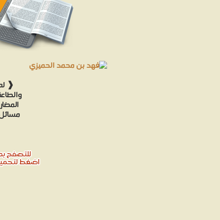
❰ له 
والطاعة
المضار
مسائل 