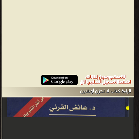
بالغالب عن نصف صفحة ولا يزيد عن صفحتين. يناقش الكتاب وبشكل
مباشر المشاكل التي يواجهها الإنسان سواء في مواقفه اليومية، أو
المشاكل الحياتية العامة. بشكل عام يحاول الكتاب تقديم حلول
متعددة، فمنها ما هو روحاني يُشعر النفس بالهدوء والأمل، ومنها ما هو
عقلاني يدعوا النفس إلى التفكير والتأمل. «تذكر الماضي والتفاعل معه
واستحضاره، والحزن لمآسيه حمق وجنون، وقتل للإرادة وتبديد للحياة
الحاضرة. إن ملف الماضي عند العقلاء يطوى ولا يروى، يغلق عليه أبدا في
زنزانة النسيان، يقيد بحبال قوية في سجن الإهمال فلا يخرج أبدا، ويوصد
عليه فلا يرى النور، لأنه مضى وانتهى، لا الحزن يعيده، لا الهم يصلحه، لا
الغم يصححه، لا الكدر يحييه، لأنه عدم، لا تعش في كابوس الماضي
وتحت مظله الفائت، أنقذ نفسك من شبح الماضي، أتريد أن ترد النهر إلى
قراءة كتاب لا تحزن أونلاين
مصبه، والشمس إلى مطلعها، والطفل إلى بطن أمه، والدمعة إلى العين»
سمعة الكتاب يعتبر كتاب لا تحزن من أشهر الكتب بوقتنا الحديث في
الأوساط العربية. نشرت مجلة فوربز الأمريكية تقريرا عن كتاب (لا تحزن)
للشيخ الدكتور عائض القرني كأكثر كتاب عربي مبيعا في العالم، كما
نشرت المجلة خبرا عن تدشين النسخة المليونين التي تم بيعها مؤخرا.