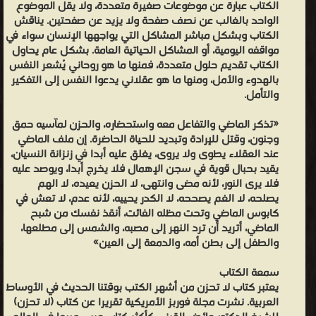
الكتاب عبارة عن موضوعات صغيرة متعددة، ولا يقل الموضوع
الواحد بالغالب عن نصف صفحة ولا يزيد عن صفحتين. يناقش
الكتاب وبشكل مباشر المشاكل التي يواجهها الإنسان سواء في
مواقفه اليومية، أو المشاكل الحياتية العامة. بشكل عام يحاول
الكتاب تقديم حلول متعددة، فمنها ما هو روحاني يُشعر النفس
بالهدوء والأمل، ومنها ما هو عقلاني يدعوا النفس إلى التفكير
والتأمل.
«تذكر الماضي والتفاعل معه واستحضاره، والحزن لمآسيه حمق
وجنون، وقتل للإرادة وتبديد للحياة الحاضرة. إن ملف الماضي
عند العقلاء يطوى ولا يروى، يغلق عليه أبدا في زنزانة النسيان،
يقيد بحبال قوية في سجن الإهمال فلا يخرج أبدا، ويوصد عليه
فلا يرى النور، لأنه مضى وانتهى، لا الحزن يعيده، لا الهم
يصلحه، لا الغم يصححه، لا الكدر يحييه، لأنه عدم، لا تعش في
كابوس الماضي وتحت مظله الفائت، أنقذ نفسك من شبح
الماضي، أتريد أن ترد النهر إلى مصبه، والشمس إلى مطلعها،
والطفل إلى بطن أمه، والدمعة إلى العين»
سمعة الكتاب
يعتبر كتاب لا تحزن من أشهر الكتب بوقتنا الحديث في الأوساط
العربية. نشرت مجلة فوربز الأمريكية تقريرا عن كتاب (لا تحزن)