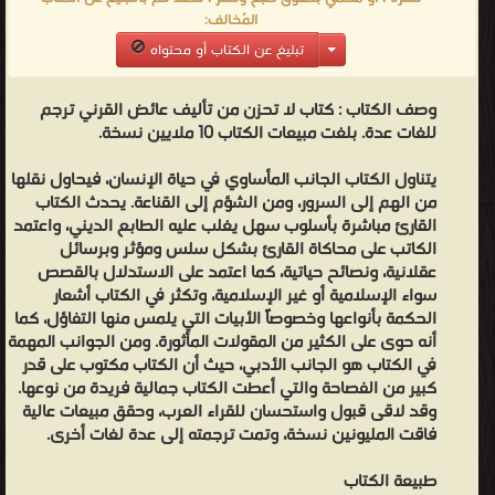
المُخالف:
تبليغ عن الكتاب أو محتواه
وصف الكتاب :
كتاب لا تحزن من تأليف عائض القرني ترجم
للغات عدة. بلغت مبيعات الكتاب 10 ملايين نسخة.
يتناول الكتاب الجانب المأساوي في حياة الإنسان، فيحاول نقلها
من الهم إلى السرور، ومن الشؤم إلى القناعة. يحدث الكتاب
القارئ مباشرة بأسلوب سهل يغلب عليه الطابع الديني، واعتمد
الكاتب على محاكاة القارئ بشكل سلس ومؤثر وبرسائل
عقلانية، ونصائح حياتية، كما اعتمد على الاستدلال بالقصص
سواء الإسلامية أو غير الإسلامية، وتكثر في الكتاب أشعار
الحكمة بأنواعها وخصوصاً الأبيات التي يلمس منها التفاؤل، كما
أنه حوى على الكثير من المقولات المأثورة. ومن الجوانب المهمة
في الكتاب هو الجانب الأدبي، حيث أن الكتاب مكتوب على قدر
كبير من الفصاحة والتي أعطت الكتاب جمالية فريدة من نوعها.
وقد لاقى قبول واستحسان للقراء العرب، وحقق مبيعات عالية
فاقت المليونين نسخة، وتمت ترجمته إلى عدة لغات أخرى.
طبيعة الكتاب