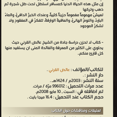
إن مثل هذه الحياة الدنيا كمسافر استظل تحت ظل شجرة ثم
ذهب وتركها
تعيشُ مهموماً مغموماً حزيناً كئيباً، وعندك الخبزُ الدافئُ، والماءُ
الباردُ، والنومُ الهانئُ، والعافيةُ الوارفةُ، تتفكرُ في المفقودِ ولا
تشكرُ الموجود
- كتاب لا تحزن دراسة جادة من الشيخ عائض القرني حيث
يحتوي على الكثير من المعرفة والفائدة اتمنى ان يستفيد منها
كل قارئ منكم..
للكاتب/المؤلف
:
عائض القرني
.
دار النشر
.
:
سنة النشر
: 2003م / 1424هـ .
عدد مرات التحميل
: 996012 مرّة / مرات.
تم اضافته في
: السبت , 10 مايو 2008م.
حجم الكتاب عند التحميل
: 16.4 ميجا بايت .
تعليقات ومناقشات حول الكتاب: