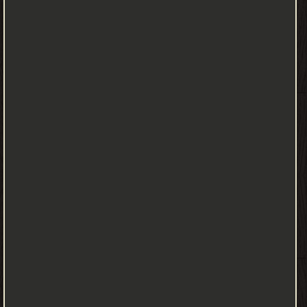
ومما يجدر ذكره عن هذا الكتاب أيضاً أنا أحدث ضجة في الإنترنت العربي،
فهو يتمتع بشهرة كبيرة في عالم النت، وعدد هائل من الصفحات التي
تتحدث عنه أو تقتبس منه، مثالاً. انتقادات على الرغم من جودة الكتاب، إلا
أن البعض يرون أن الكتاب ضُخم إعلامياً وأن ما قيل عنه وصل لحد
المبالغة. أيضاً كثرة الاستشهادات بالايات والأحاديث والأبيات الشعرية،
فلا ينقضي سطران إلا وتجد الكاتب يستعين بآية، حديث، بيت شعر،
مقولة، وهذا في حد ذاته يصنع نوعًا من التشتيت للكتاب، وتغييب
لشخصية الكاتب. ظهرت أصوات تشكك في رقم المبيعات التي حصل
عليها الكتاب، رغم تأكيد القرني على استعداده التام للمناظرة وتقديم
الأدلة الموثقة أمام من شكك في وصول مبيعات الكتاب إلى أرقام
مليونية. كما أن البعض يصف الكتاب بأنه عبارة عن قَص ولصق.
اقتباسات مَن أعطَى نَفسَهُ كُلَّما تَطلُب تَشتتَ قَلبُه، وَضَاع أمْرُه، وَكَثُر
هَمُّه، لِأنّه لا حدّ لِمطَالِب النَّفْس فَهِي أمَّارة غَرّارَة إن مثل هذه الحياة
الدنيا كمسافر استظل تحت ظل شجرة ثم ذهب وتركها تعيشُ مهموماً
مغموماً حزيناً كئيباً، وعندك الخبزُ الدافئُ، والماءُ الباردُ، والنومُ الهانئُ،
والعافيةُ الوارفةُ، تتفكرُ في المفقودِ ولا تشكرُ الموجود - كتاب لا تحزن
دراسة جادة من الشيخ عائض القرني حيث يحتوي على الكثير من المعرفة