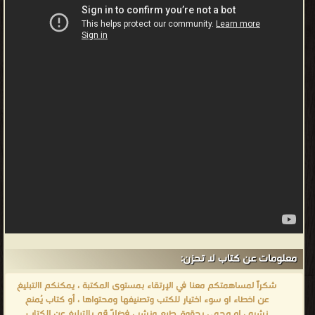
معلومات عن كتاب لا تحزن:
شكراً لمساهمتكم معنا في الإرتقاء بمستوى المكتبة ، يمكنكم االتبليغ
عن اخطاء او سوء اختيار للكتب وتصنيفها ومحتواها ، أو كتاب يُمنع
نشره ، او محمي بحقوق طبع ونشر ، فضلاً قم بالتبليغ عن الكتاب