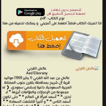
نوع الكتاب :
pdf.
اذا اعجبك الكتاب فضلاً اضغط على أعجبني
و يمكنك تحميله من هنا:
عائض القرني
Aed Elkorany
عائض بن عبد الله القرني (1 يناير 1959) مواليد
قرية آل شريح بمحافظة بلقرن جنوب المملكة
العربية السعودية، داعية إسلامي سعودي. ❰ له
مجموعة من الإنجازات والمؤلفات أبرزها ❞ لا
تحزن ❝ ❞ أسعد امرأة في العالم ❝ ❞ حتى تكون
أسعد الناس ❝ ❞ و أخيرا اكتشفت السعادة ❝ ❞