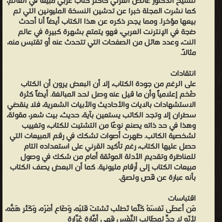
للشيخ الدكتور عائض القرني كأكثر كتاب عربي مبيعا في العالم،
كما نشرت المجلة خبرا عن تدشين النسخة المليونين التي تم
بيعها مؤخرا. ومما يجدر ذكره عن هذا الكتاب أيضاً أنا أحدث
ضجة في الإنترنت العربي، فهو يتمتع بشهرة كبيرة في عالم
النت، وعدد هائل من الصفحات التي تتحدث عنه أو تقتبس منه،
مثالاً.
انتقادات
على الرغم من جودة الكتاب، إلا أن البعض يرون أن الكتاب
ضُخم إعلامياً وأن ما قيل عنه وصل لحد المبالغة. أيضاً كثرة
الاستشهادات بالايات والأحاديث والأبيات الشعرية، فلا ينقضي
سطران إلا وتجد الكاتب يستعين بآية، حديث، بيت شعر، مقولة،
وهذا في حد ذاته يصنع نوعًا من التشتيت للكتاب، وتغييب
لشخصية الكاتب. ظهرت أصوات تشكك في رقم المبيعات التي
حصل عليها الكتاب، رغم تأكيد القرني على استعداده التام
للمناظرة وتقديم الأدلة الموثقة أمام من شكك في وصول
مبيعات الكتاب إلى أرقام مليونية. كما أن البعض يصف الكتاب
بأنه عبارة عن قَص ولصق.
اقتباسات
مَن أعطَى نَفسَهُ كُلَّما تَطلُب تَشتتَ قَلبُه، وَضَاع أمْرُه، وَكَثُر هَمُّه،
لِأنّه لا حدّ لِمطَالِب النَّفْس فَهِي أمَّارة غَرّارَة