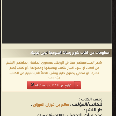
معلومات عن كتاب شرح رسالة العبودية لابن تيمية:
شكراً لمساهمتكم معنا في الإرتقاء بمستوى المكتبة ، يمكنكم االتبليغ
عن اخطاء او سوء اختيار للكتب وتصنيفها ومحتواها ، أو كتاب يُمنع
نشره ، او محمي بحقوق طبع ونشر ، فضلاً قم بالتبليغ عن الكتاب
المُخالف:
تبليغ عن الكتاب أو محتواه
وصف الكتاب :
للكاتب/المؤلف
:
صالح بن فوزان الفوزان
.
دار النشر
.
:
عدد مرات التحميل
: 9092 مرّة / مرات.