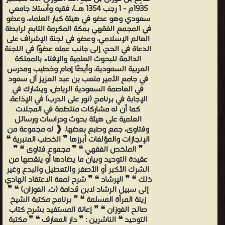
1935م - 1 رجب 1354 هـ)، فقيه وأستاذ جامعي
سعودي وهو عضو في هيئة كبار العلماء، وعضو
في المجمع الفقهي بمكة المكرمة التابع لرابطة
العالم الإسلامي، وعضو في لجنة الإشراف على
الدعاة في الحج، إلى جانب عمله عضوًا في اللجنة
الدائمة للبحوث العلمية والإفتاء بالمملكة
العربية السعودية، وأيضًا إمام وخطيب ومدرس
في جامع الأمير متعب بن عبد العزيز آل سعود
في العاصمة السعودية الرياض، ويشارك في
الإجابة في برنامج (نور على الدرب) في الإذاعة،
كما أن له مشاركات منتظمة في المجلات
العلمية على هيئة بحوث ودراسات ورسائل
وفتاوى، جمع وطبع بعضها. ❰ له مجموعة من
الإنجازات والمؤلفات أبرزها ❞ الخطب المنبرية ❝
❞ الملخص الفقهي ❝ ❞ مجموع فتاوى ❝ ❞
عقيدة التوحيد وبيان ما يضادها أو ينقصها من
الشرك الأكبر أو الأصغر والتعطيل والبدع وغير
ذلك ❝ ❞ الإرشاد ❝ ❞ شرح لمعة الاعتقاد الهادي
إلى سبيل الرشاد لابن قدامة (ت. الفوزان) ❝ ❞
زينة المرأة المسلمة ❝ ❞ برنامج مكتبة الشيخ
صالح الفوزان ❝ ❞ إعانة المستفيد بشرح كتاب
التوحيد ❝ الناشرين : ❞ دار المعارف ❝ ❞ مكتبة