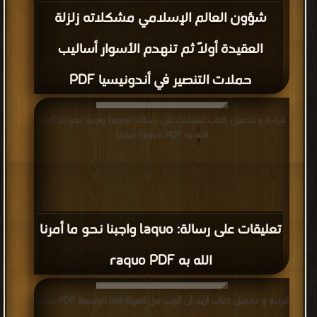
شؤون العالم الإسلامي مشكلاته زلزلة
العقيدة أولاً ثم تنهدم الأسوار أساليب
حملات التنصير في أندونيسيا PDF
قراءة و تحميل كتاب تعليقات على رسالة: laquo واجبنا نحو ما أمرنا
الله به raquo PDF مجانا
تعليقات على رسالة: laquo واجبنا نحو ما أمرنا
الله به raquo PDF
قراءة و تحميل كتاب أريد أن أتوب من الغيبة فما الوسيلة PDF مجانا