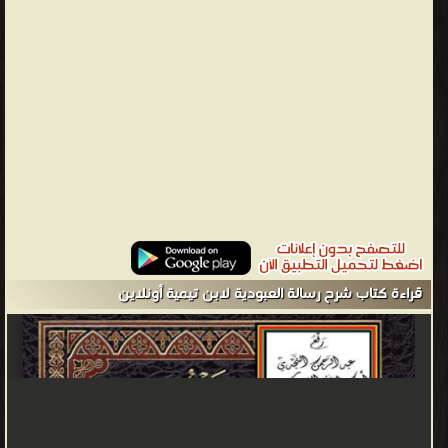
❝ ❞ الملخص الفقهي ❝ ❞ مجموع فتاوى ❝ ❞ عقيدة التوحيد وبيان ما
يضادها أو ينقصها من الشرك الأكبر أو الأصغر والتعطيل والبدع وغير ذلك
❝ ❞ الإرشاد ❝ ❞ شرح لمعة الاعتقاد الهادي إلى سبيل الرشاد لابن
قدامة (ت. الفوزان) ❝ ❞ زينة المرأة المسلمة ❝ ❞ برنامج مكتبة الشيخ
صالح الفوزان ❝ ❞ إعانة المستفيد بشرح كتاب التوحيد ❝ الناشرين : ❞ دار
المعارف ❝ ❞ مكتبة الملك فهد الوطنية ❝ ❞ مؤسسة الرسالة ❝ ❞ موقع
دار الإسلام ❝ ❞ دار الإسلام للنشر والتوزيع ❝ ❞ دار ابن الجوزي ❝ ❞
مكتبة المعارف للنشر والتوزيع ❝ ❞ دار طيبة للنشر والتوزيع ❝ ❞ مكتبة
الرشد ❝ ❞ دار المنهاج للنشر والتوزيع ❝ ❞ دار العاصمة للنشر والتوزيع ❝ ❞
دار الفضيلة ❝ ❞ مكتب الدعوة بالربوة ❝ ❞ دار ابن خزيمة للنشر والتوزيع ❝
❞ جامعة الإمام محمد بن سعود الإسلامية ❝ ❞ الرئاسة العامة للبحوث
قراءة كتاب شرح رسالة العبودية لابن تيمية أونلاين
العلمية والإفتاء ❝ ❞ دار المسلم ❝ ❞ دار الميمان ❝ ❞ دار عمر بن الخطاب
❝ ❞ دار الامام احمد ❝ ❱
من كتب إسلامية متنوعة - مكتبة كتب إسلامية.