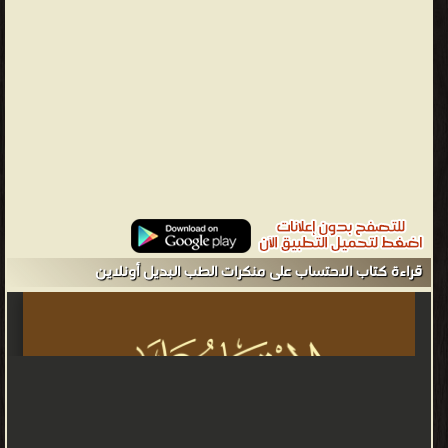
قراءة كتاب الاحتساب على منكرات الطب البديل أونلاين