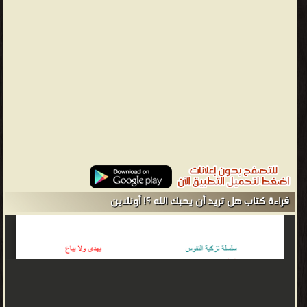
ذكر
الدلائل
على
ذلك.
أسباب
حب
الله
لعباده
حسب
الآية
الكريمة
قراءة كتاب هل تريد أن يحبك الله ؟! أونلاين
قال
الله
تعالى
في
كتابه
الكريم: