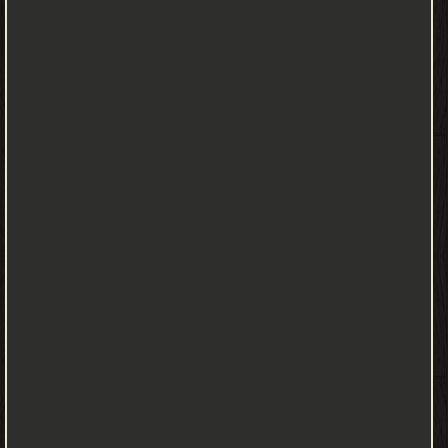
(يَاأَيُّهَا
الَّذِينَ آمَنُوا مَنْ يَرْتَدَّ مِنْكُمْ عَنْ دِينِهِ فَسَوْفَ يَأْتِي اللَّهُ بِقَوْمٍ يُحِبُّهُمْ
وَيُحِبُّونَهُ أَذِلَّةٍ عَلَى الْمُؤْمِنِينَ أَعِزَّةٍ عَلَى الْكَافِرِينَ يُجَاهِدُونَ فِي سَبِيلِ اللَّهِ
وَلَا يَخَافُونَ لَوْمَةَ لَائِمٍ ذَلِكَ فَضْلُ اللَّهِ يُؤْتِيهِ مَنْ يَشَاءُ وَاللَّهُ وَاسِعٌ عَلِيمٌ)
[المائدة 54]، وفي هذه الآية يوضح سبحانه بعض الصفات الواجب توفرها
في المؤمنين حتى يفوزوا بحبهم ورضاه، وهي تشمل ما يأتي: الخوف من
الله سبحانه وحده لا شريك له، وأن لا تأخذهم في قول الحق لومة لائم.
الجهاد في سبيل الله، ولا يقتصر ذلك على مقاتلة الكافرين فحسب، بل
يتضمن أيضاً جهاد النفس على ارتكاب المعاصي. التواضع مع المؤمنين،
وعدم التكبر عليهم، والعزة على المشركين والكافرين، ورفض الذل
والخضوع والاستكانة لهم.
ماجد البنكاني - ❰ له مجموعة من الإنجازات والمؤلفات أبرزها ❞ قصص
وعبر وعظات من سيرة الصحابيات ❝ ❞ هل تريد أن يحبك الله ؟! ❝ ❞
فتاوى عطاء في الحج مقارنة بأقوال العلماء ❝ ❞ أحكام المرأة المسلمة ❝
❞ الاستغفار فضائل وثمرات ❝ ❞ معاني الأذكار وثوابها .. ❝ ❞ رحلة العلماء
في طلب العلم .. ❝ ❞ شرف المؤمن ❝ ❞ يبتدعون ولا يعلمون ❝ ❱