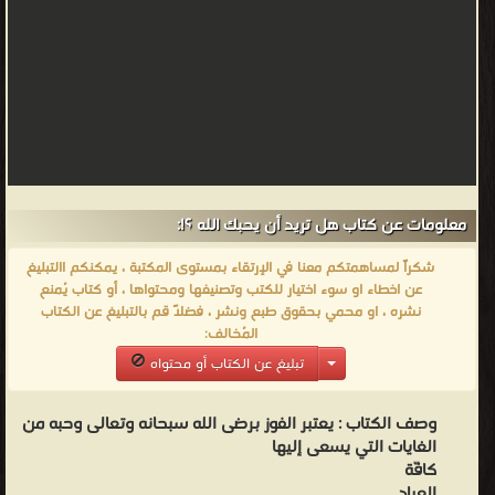
من كتب إسلامية متنوعة - مكتبة كتب إسلامية.
معلومات عن كتاب هل تريد أن يحبك الله ؟!:
شكراً لمساهمتكم معنا في الإرتقاء بمستوى المكتبة ، يمكنكم االتبليغ
عن اخطاء او سوء اختيار للكتب وتصنيفها ومحتواها ، أو كتاب يُمنع
نشره ، او محمي بحقوق طبع ونشر ، فضلاً قم بالتبليغ عن الكتاب
المُخالف:
تبليغ عن الكتاب أو محتواه
وصف الكتاب :
يعتبر الفوز برضى الله سبحانه وتعالى وحبه من
الغايات التي يسعى إليها
كافّة
العباد