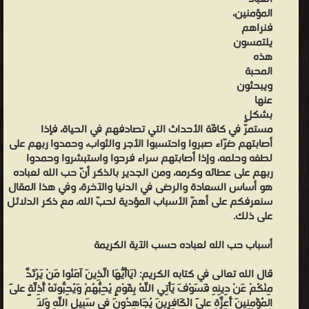
المؤمنين،
فنراهم
يلتمسون
هذه
المحبة
ويبحثون
عنها
بشكلٍ
مستمرّ في كافّة الأحداث التي تصادفهم في الحياة، فإذا
أصابتهم ضرّاء صبروا واحتسبوا الأجر والثواب، وحمدوا ربهم على
لطفه وحلمه، وإذا أصابتهم سراء فرحوا واستبشروا وحمدوا
ربهم على عطائه وكرمه، ومن الجدير بالذكر أنّ حب الله لعباده
هو أساس السعادة والرضى في الدنيا والآخرة، وفي هذا المقال
سنعرفكم على أهمّ الأسباب المؤدية لحبّ الله، مع ذكر الدلائل
على ذلك.
أسباب حب الله لعباده حسب الآية الكريمة
قال الله تعالى في كتابه الكريم: (يَاأَيُّهَا الَّذِينَ آمَنُوا مَنْ يَرْتَدَّ
مِنْكُمْ عَنْ دِينِهِ فَسَوْفَ يَأْتِي اللَّهُ بِقَوْمٍ يُحِبُّهُمْ وَيُحِبُّونَهُ أَذِلَّةٍ عَلَى
الْمُؤْمِنِينَ أَعِزَّةٍ عَلَى الْكَافِرِينَ يُجَاهِدُونَ فِي سَبِيلِ اللَّهِ وَلَا