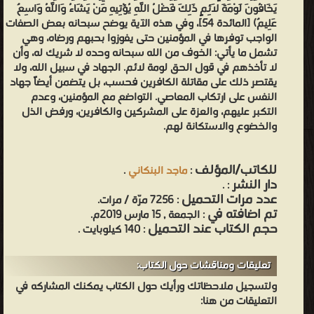
يَخَافُونَ لَوْمَةَ لَائِمٍ ذَلِكَ فَضْلُ اللَّهِ يُؤْتِيهِ مَنْ يَشَاءُ وَاللَّهُ وَاسِعٌ
عَلِيمٌ) [المائدة 54]، وفي هذه الآية يوضح سبحانه بعض الصفات
الواجب توفرها في المؤمنين حتى يفوزوا بحبهم ورضاه، وهي
تشمل ما يأتي: الخوف من الله سبحانه وحده لا شريك له، وأن
لا تأخذهم في قول الحق لومة لائم. الجهاد في سبيل الله، ولا
يقتصر ذلك على مقاتلة الكافرين فحسب، بل يتضمن أيضاً جهاد
النفس على ارتكاب المعاصي. التواضع مع المؤمنين، وعدم
التكبر عليهم، والعزة على المشركين والكافرين، ورفض الذل
والخضوع والاستكانة لهم.
للكاتب/المؤلف
:
ماجد البنكاني
.
دار النشر
.
:
عدد مرات التحميل
: 7256 مرّة / مرات.
تم اضافته في
: الجمعة , 15 مارس 2019م.
حجم الكتاب عند التحميل
: 140 كيلوبايت .
تعليقات ومناقشات حول الكتاب:
ولتسجيل ملاحظاتك ورأيك حول الكتاب يمكنك المشاركه في
التعليقات من هنا: