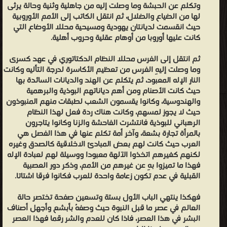
من الدعوة والدعاة الدعوة والدفاع عن الإسلام - مكتبة كتب إسلامية.
وتكلم عن الحبشة وما وصلت إليه من جاهلية وثنية وحالة يرثى
لها من الضياع والضلال، ثم انتقل الكاتب إلى الأمم الأوروبية
حيث انقسمت لديانتان يهودية ومسيحية محللا الأوضاع التي
كانت عليها أوروبا من أوهام عقلية وحروب أهلية.
ثم انتقل إلى الفرس محللا النظام الدكتاتوري في عهد كسرى
وما وصلت إليهِ الفرس من تعظيم الأكاسرة لدرجة التأليه وكانت
النار الإله المعبود، ثم يتكلم عن الهند والديانات السائدة بها
حيث كانت الأصنام ومن أهم دياناتهم البوذية والبرهمية
والهندوسية، وكانوا يقسمون الشعب لطبقات منهم المنبوذون
حيث لا يجوز لمسهم، وكانت هناك ردة فعل لهذا النظام
الرهباني للبوذية فانتشرت الفاحشة والزنا وكانوا يتاجرون
بالمرأة تجارة بشعة، وآخر أمة تكلم عنها في هذا الفصل هي
العرب حيث كانت لهم بعض المبادئ الاخلاقية كالصدق وغيره
لكنهم كغيرهم اتخذوا الآلهة معبودا ووسيلة لهم لعبادة الإله
فهذا ما تميزوا بهِ عن غيرهم من الأمم، وذكر دور العصبية
القبلية في عدم تكون زعامة واحدة للعرب فكانوا فرقا اشتاتا.
فهكذا ينتهي الباب الأول بستة وتسعين صفحة تختصر حالة
العالم في عصر ما قبل النبوة حيث وصفهُ بأبشع وأجهل أصناف
البشر في هذا العصر، فاذا كان للعدم والشر رقما فهذا العصر