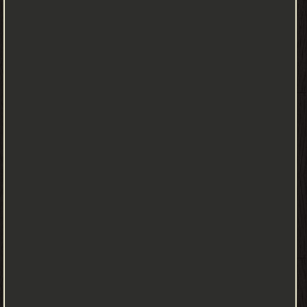
لكنهم كغيرهم اتخذوا الآلهة معبودا ووسيلة لهم لعبادة الإله فهذا ما
تميزوا بهِ عن غيرهم من الأمم، وذكر دور العصبية القبلية في عدم تكون
زعامة واحدة للعرب فكانوا فرقا اشتاتا. فهكذا ينتهي الباب الأول بستة
وتسعين صفحة تختصر حالة العالم في عصر ما قبل النبوة حيث وصفهُ
بأبشع وأجهل أصناف البشر في هذا العصر، فاذا كان للعدم والشر رقما
فهذا العصر هو المجسد لهذا الشر. الباب الثاني: من الجاهلية إلى
الإسلام. وبهِ أربعة فصول بعنوان "منهج الأنبياء في الإصلاح والتغيير" و
"رحلة المسلم من الجاهلية إلى الإسلام" و "المجتمع الإسلامي" وأخيرا
"كيف حول الرسول خامات الجاهلية إلى عجائب الإنسانية". تكلم في هذا
الباب عن خصائص دعوة الأنبياء وسنن الدعوة إلى الإصلاح موضح أن
النبي محمد تأمل حال قومهِ من فساد أخلاقي وجشع سياسي وتمزق
النفس البشرية. الباب الثالث: العصر الإسلامي. وبه ثلاثة فصول بعنوان
"عهد القيادة الإسلامية" و "الانحطاط في الحياة الإسلامية" و"دور القيادة
العثمانية". وفيهِ تكلم عن خصائص الائمة المسلمون ومدى تأثيرهم في
المجتمع وتأثير المدينة التي يقودونها على المجتمع العالمي، فعندما
تهب روح الإيمان في أي مكان ترى لهُ تأثير واضح كتأثير المطر على النبات
أو كتحريك الرياح للسفن فهذهِ القيادة الروحية المستقيمة كانت كجناح