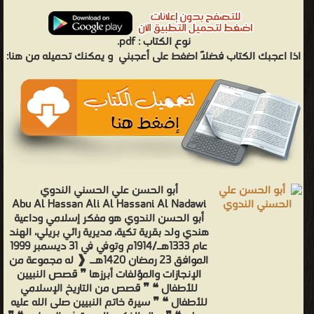
نوع الكتاب :
pdf.
اذا اعجبك الكتاب فضلاً اضغط على أعجبني
و يمكنك تحميله من هنا:
أبو الحسن علي الحسني الندوي
Abu Al Hassan Ali Al Hassani Al Nadawi
أبو الحسن الندوي هو مفكر إسلامي وداعية
هندي ولد بقرية تكية، مديرية رائي بريلي، الهند
عام 1333هـ/1914م وتوفي في 31 ديسمبر 1999
الموافق 23 رمضان 1420هـ. ❰ له مجموعة من
الإنجازات والمؤلفات أبرزها ❞ قصص النبيين
للأطفال ❝ ❞ قصص من التاريخ الإسلامي
للأطفال ❝ ❞ سيرة خاتم النبيين صلى الله عليه