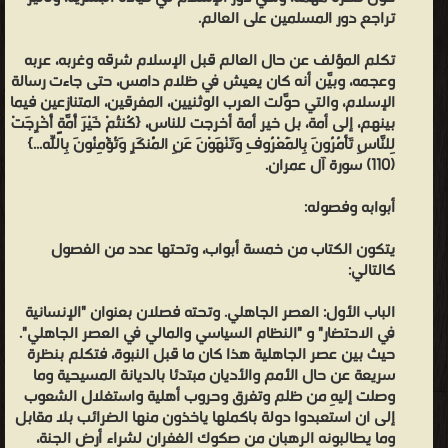
تراجع دور المسلمين على العالم.
❝ ❞ قصص من التاريخ الإسلامي للأطفال ❝ ❞ سيرة خاتم النبيين صلى
الله عليه وسلم ❝ ❞ رجال الفكر والدعوة في الإسلام ❝ ❞ حسن البنا -
تكلم المؤلف عن حال العالم قبل الإسلام شرقه وغربه، عربه
مذكرات الدعوة والداعية ❝ ❞ القراءة الراشدة لتعليم اللغة العربية فى
وعجمه، وبيَّن أنه كان يعيش في ظلام دامس، حتى جاءت رسالة
الإسلام، والتي حوَّلت العرب الوثنيين، المفرقين، المتنازعين فيما
المدارس الإسلامية ❝ ❞ القراءة الراشدة لتعليم اللغة العربية والثقافة
بينهم، إلى أمة، بل خير أمة أخرجت للناس، {كُنتُمْ خَيْرَ أُمَّةٍ أُخْرِجَتْ
الإسلامية ❝ ❞ مختارات من أدب العرب قسم النثر ❝ ❞ مذكرات سائح في
لِلنَّاسِ تَأْمُرُونَ بِالْمَعْرُوفِ وَتَنْهَوْنَ عَنِ الْمُنكَرِ وَتُؤْمِنُونَ بِاللّهِ...}
الشرق العربي ❝ الناشرين : ❞ دار الشروق للنشر والتوزيع: مصر - لبنان ❝ ❞
(110) سورة آل عمران.
دار القلم للنشر والتوزيع ❝ ❞ مؤسسة الرسالة ❝ ❞ دار الفكر للطباعة
أبوابه وفصوله:
والنشر بسوريا ❝ ❞ دار الكتاب العربي ❝ ❞ دار الهلال ❝ ❞ دار ابن كثير ❝ ❞
دار السلام للطباعة والنشر والتوزيع والترجمة ❝ ❞ دار الهدي للطباعة
يتكون الكتاب من خمسة أبواب، وتحتها عدد من الفصول
والنشر والتوزيع ❝ ❞ دار الصحوة للنشر ❝ ❞ مكتبة الإيمان ❝ ❞ دار الفتح ❝
كالتالي:
❞ رابطة العالم الإسلامي ❝ ❞ المختار الاسلامي للطباعة والنشر ❝ ❞ دار
الباب الأول: العصر الجاهلي. وتحته فصلان بعنوان "الإنسانية
الإرشاد ❝ ❞ دار المجتمع للنشر والتوزيع - جدة ❝ ❞ دار الندوة للطباعة
في الاحتضار" و "النظام السياسي والمالي في العصر الجاهلي".
والنشر والتوزيع ❝ ❞ المجمع الأسلامي العلمي ❝ ❞ الدار السعودية للنشر
حيث بين عصر الجاهلية هذا كان ما قبل النبوة، فتكلم بنظرة
سريعة عن حال الأمم والأديان مبتدئا بالديانة المسيحية وما
❝ ❞ الأكاديمية الإسلامية ❝ ❞ إحياء التراث الإسلامي-قطر- ❝ ❞
وصلت إليهِ من ظلم وتفرق وحروب أهلية واستغلال الشعوب
مطبوعات المجمع العلمي العربي بدمشق ❝ ❞ دار عرفات ❝ ❞ مكتبة
إلى ان استعبدوا دولة باكملها ياخذون منها الضرائب بلا مقابل
السداوي للنشر والتويع ❝ ❞ دار افاق الغد ❝ ❱
وما يطالبونه الرهبان من صكوك الغفران لشراء أرض الجنة،