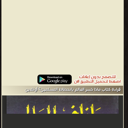
السياسي والمالي في العصر الجاهلي". حيث بين عصر الجاهلية هذا كان
ما قبل النبوة، فتكلم بنظرة سريعة عن حال الأمم والأديان مبتدئا
بالديانة المسيحية وما وصلت إليهِ من ظلم وتفرق وحروب أهلية
واستغلال الشعوب إلى ان استعبدوا دولة باكملها ياخذون منها الضرائب
بلا مقابل وما يطالبونه الرهبان من صكوك الغفران لشراء أرض الجنة،
وتكلم عن الحبشة وما وصلت إليه من جاهلية وثنية وحالة يرثى لها من
الضياع والضلال، ثم انتقل الكاتب إلى الأمم الأوروبية حيث انقسمت
لديانتان يهودية ومسيحية محللا الأوضاع التي كانت عليها أوروبا من
أوهام عقلية وحروب أهلية. ثم انتقل إلى الفرس محللا النظام الدكتاتوري
في عهد كسرى وما وصلت إليهِ الفرس من تعظيم الأكاسرة لدرجة التأليه
وكانت النار الإله المعبود، ثم يتكلم عن الهند والديانات السائدة بها حيث
قراءة كتاب ماذا خسر العالم بانحطاط المسلمين؟ أونلاين
كانت الأصنام ومن أهم دياناتهم البوذية والبرهمية والهندوسية، وكانوا
يقسمون الشعب لطبقات منهم المنبوذون حيث لا يجوز لمسهم، وكانت
هناك ردة فعل لهذا النظام الرهباني للبوذية فانتشرت الفاحشة والزنا
وكانوا يتاجرون بالمرأة تجارة بشعة، وآخر أمة تكلم عنها في هذا الفصل
هي العرب حيث كانت لهم بعض المبادئ الاخلاقية كالصدق وغيره