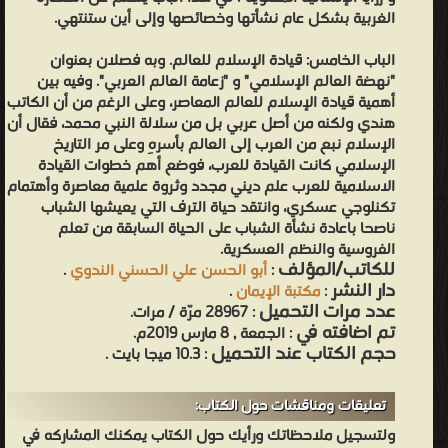
الغربية بشكل عام نشأتها وخصائصها وإلى أين ستنتهي.
الباب الخامس: قيادة الإسلام للعالم. وبه فصلان بعنوان
"نهضة العالم الإسلامي" و "زعامة العالم العربي". وفيه بين
أهمية قيادة الإسلام للعالم المعاصر، وعلى الرغم من أن الكاتب
هندي ولكنه من أصل عربي بل من سلالة النبي محمد، فقال أن
الإسلام نبع من العرب إلى العالم بأسرهِ وعلى مر التاريخ
الإسلامي كانت القيادة للعرب، فوضع أهم خطوات القيادة
الاسلامية للعرب علم ديني مجدد وثروة علمية معاصرة وأهتمام
تكنلوجي عسكري، وانتقد حياة الترف التي يعيشها الشباب
ناصحا باعادة نشأة الشباب على الحياة السابقة من تعلم
الفروسية والنظم العسكرية.
للكاتب/المؤلف
:
أبو الحسن علي الحسني الندوي
.
دار النشر
:
مكتبة الإيمان
.
عدد مرات التحميل
: 28967 مرّة / مرات.
تم اضافته في
: الجمعة , 8 مارس 2019م.
حجم الكتاب عند التحميل
: 10.3 ميجا بايت .
تعليقات ومناقشات حول الكتاب:
ولتسجيل ملاحظاتك ورأيك حول الكتاب يمكنك المشاركه في