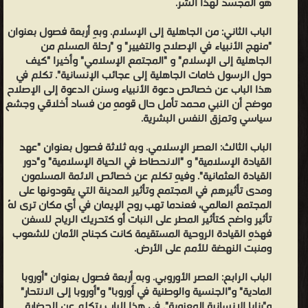
هو المجسد لهذا الشر.
الباب الثاني: من الجاهلية إلى الإسلام. وبهِ أربعة فصول بعنوان
"منهج الأنبياء في الإصلاح والتغيير" و "رحلة المسلم من
الجاهلية إلى الإسلام" و "المجتمع الإسلامي" وأخيرا "كيف
حول الرسول خامات الجاهلية إلى عجائب الإنسانية". تكلم في
هذا الباب عن خصائص دعوة الأنبياء وسنن الدعوة إلى الإصلاح
موضح أن النبي محمد تأمل حال قومهِ من فساد أخلاقي وجشع
سياسي وتمزق النفس البشرية.
الباب الثالث: العصر الإسلامي. وبه ثلاثة فصول بعنوان "عهد
القيادة الإسلامية" و "الانحطاط في الحياة الإسلامية" و"دور
القيادة العثمانية". وفيهِ تكلم عن خصائص الائمة المسلمون
ومدى تأثيرهم في المجتمع وتأثير المدينة التي يقودونها على
المجتمع العالمي، فعندما تهب روح الإيمان في أي مكان ترى لهُ
تأثير واضح كتأثير المطر على النبات أو كتحريك الرياح للسفن
فهذهِ القيادة الروحية المستقيمة كانت كجناح الأمان للشعوب
ومنبت النهضة للأمم على الأرض.
الباب الرابع: العصر الأوروبي. وبه ِأربعة فصول بعنوان "أوروبا
المادية" و"الجنسية والوطنية في أوروبا" و"أوروبا إلى الانتحار"
و"رزايا الإنسانية المعنوية". في هذا الباب يتكلم عن الحضارة