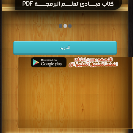
كتاب مبـــادئ تعلـــم البرمجــــة PDF
المزيد