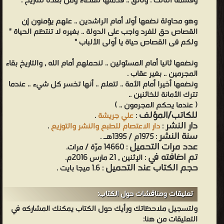
وقسمه الثالث : وثائق .. قدمتها للقضاء ومن بعده للتاريخ .
وهو محاولة نضعها أولا أمام الراشدين .. علهم يؤمنون إن
القصاص حق للفرد واجب على الدولة .. بغيره لا تنتظم الحياة "
ولكم فى القصاص حياة يا أولى الألباب "
ونضعها ثانيا أمام المسئولين .. لنحملهم أمام الله , والتاريخ بقاء
المجرمين .. بغير عقاب .
ونضعها أخيرا أمام الأمة .. لتعلم .. أنها تخسر كل شيء .. عندما
تترك الأمانة للخائنين ..
( عندما يحكم المجرمون .. )
للكاتب/المؤلف
:
علي جريشة
.
دار النشر
:
دار الاعتصام للطبع والنشر والتوزيع
.
سنة النشر
: 1975م / 1395هـ .
عدد مرات التحميل
: 14660 مرّة / مرات.
تم اضافته في
: الإثنين , 21 مارس 2016م.
حجم الكتاب عند التحميل
: 1.6 ميجا بايت .
تعليقات ومناقشات حول الكتاب:
ولتسجيل ملاحظاتك ورأيك حول الكتاب يمكنك المشاركه في
التعليقات من هنا: