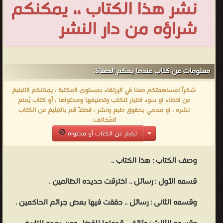
نشر هذا الكتاب ،، يمكنكم
والمؤلفات أبرزها ❞ عندما يحكم الطغاة ❝ الناشرين : ❞ دار الاعتصام
شراؤه من دار النشر
للطبع والنشر والتوزيع ❝ ❱
من الدعوة والدفاع عن الإسلام - مكتبة كتب إسلامية.
معلومات عن كتاب عندما يحكم الطغاة:
شكراً لمساهمتكم معنا في الإرتقاء بمستوى المكتبة ، يمكنكم االتبليغ
عن اخطاء او سوء اختيار للكتب وتصنيفها ومحتواها ، أو كتاب يُمنع
نشره ، او محمي بحقوق طبع ونشر ، فضلاً قم بالتبليغ عن الكتاب
المُخالف:
تبليغ عن الكتاب أو محتواه
وصف الكتاب :
هذا الكتاب ..
قسمه الأول : رسائل .. اخترقت حديده الظالمين .
وقسمه الثانى : رسائل .. حققت فيها بعض جرائم الحاكمين .