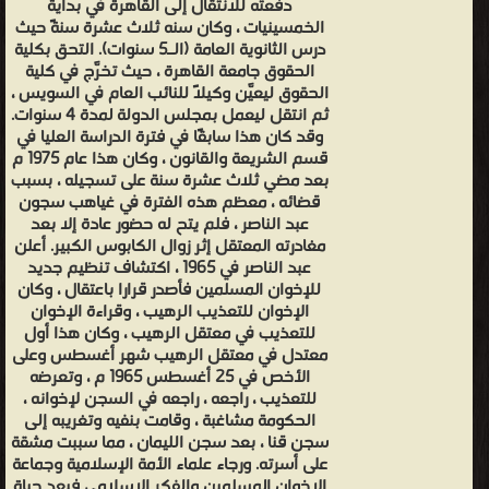
دفعته للانتقال إلى القاهرة في بداية
الخمسينيات ، وكان سنه ثلاث عشرة سنةً حيث
درس الثانوية العامة (الـ5 سنوات). التحق بكلية
الحقوق جامعة القاهرة ، حيث تخرَّج في كلية
الحقوق ليعيَّن وكيلاً للنائب العام في السويس ،
ثم انتقل ليعمل بمجلس الدولة لمدة 4 سنوات.
وقد كان هذا سابقًا في فترة الدراسة العليا في
قسم الشريعة والقانون ، وكان هذا عام 1975 م
بعد مضي ثلاث عشرة سنة على تسجيله ، بسبب
قضائه ، معظم هذه الفترة في غياهب سجون
عبد الناصر ، فلم يتح له حضور عادة إلا بعد
مغادرته المعتقل إثر زوال الكابوس الكبير. أعلن
عبد الناصر في 1965 ، اكتشاف تنظيم جديد
للإخوان المسلمين فأصدر قرارا باعتقال ، وكان
الإخوان للتعذيب الرهيب ، وقراءة الإخوان
للتعذيب في معتقل الرهيب ، وكان هذا أول
معتدل في معتقل الرهيب شهر أغسطس وعلى
الأخص في 25 أغسطس 1965 م ، وتعرضه
للتعذيب ، راجعه ، راجعه في السجن لإخوانه ،
الحكومة مشاغبة ، وقامت بنفيه وتغريبه إلى
سجن قنا ، بعد سجن الليمان ، مما سببت مشقة
على أسرته. ورجاء علماء الأمة الإسلامية وجماعة
الإخوان المسلمين والفكر الإسلامي فبعد حياة