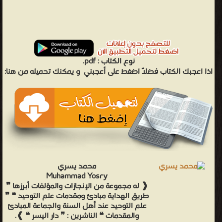
نوع الكتاب :
pdf.
اذا اعجبك الكتاب فضلاً اضغط على أعجبني
و يمكنك تحميله من هنا:
محمد يسري
Muhammad Yosry
❰ له مجموعة من الإنجازات والمؤلفات أبرزها ❞
طريق الهداية مبادئ ومقدمات علم التوحيد ❝ ❞
علم التوحيد عند أهل السنة والجماعة المبادئ
والمقدمات ❝ الناشرين : ❞ دار اليسر ❝ ❱.