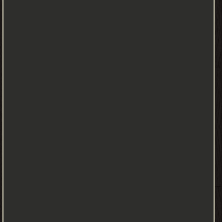
علم التوحيد المبحث السابع: نسبة علم التوحيد المبحث الثامن: واضع علم
التوحيد المبحث التاسع: غاية علم التوحيد المبحث العاشر: مسائل علم
التوحيد الفصل الثاني: خصائص العقيدة عند أهل السنة والجماعة تمهيد
المبحث الأول: التوقيفية (الربانية) المبحثالثاني: الغيبية المبحث الثالث:
الوسطية المبحث الرابع: العقلانية المبحث الخامس: الفطرية المبحث
السادس: الشمولية الفصل الثالث: قواعد وضوابط الاستدلاال على
مسائل الاعتقاد تمهيد المبحث الأول: الإيمان والتسليم والتعظيم
لنصوص الوحيين المبحث الثاني: جمع النصوص في الباب الواحد وإعمالها
المبحث الثالث: اشتمال الوحي على مسائل التوحيد بأدلتها المبحث الرابع:
حجية فهم الصحابة والسلف الصالح المبحث الخامس: الإيمان بالنصوص
على ظاهرها ورد التأويل المبحث السادس: درء التعارض بين صحيح النقل
وصريح العقل المبحث السابع: موافقة النصوص لفظا ومعنى أولى من
موافقتها في المعنى دون اللفظ المبحث الثامن: الكف عما سكت عنه
الله ورسوله وأمسك عنه السلف الملاحق الملحق الأول: فهرس تفصيلي
لمسائل العقيدة عند أهل السنة والجماعة الملحق الثاني: تعريف ببعض
مصنفات العقيدة عند أهل السنة والجماعة الخاتمة المراجع
محمد يسري - ❰ له مجموعة من الإنجازات والمؤلفات أبرزها ❞ طريق