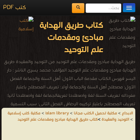
كتب PDF
مكتبة الكتب
كتاب طريق الهداية
المكتبات
مبادئ ومقدمات
يُقرأ حالياً
علم التوحيد
الفهرس
طريق الهداية مبادئ ومقدمات علم التوحيد من التوحيد والعقيدة طريق
اضف كتاب
الهداية مبادئ ومقدمات علم التوحيد المؤلف: محمد يسري الناشر : دار
اليسر فهرس الكتاب مقدمة الباب الأول: أهل السنة والجماعة الفصل
الأول: مصطلح أهل السنة والجماعة أولا: تعريف المصطلح باعتبار
مفرداته تعريف السنة لغة واصطلاحا تعريفالجماعة لغة واصطلاحا ثانيا:
تعريف المصطلح باعتبار تركيبه الإضافي الفصل الثاني: سبب التسمية
وذيوعها الفصل الثالث: مشروعية هذه التسمية الفصل الرابع: بين
الابداع
>
مكتبة تحميل الكتب مجانا
>
islam library
>
مكتبة كتب إسلامية
>
التوحيد والعقيدة
>
كتاب طريق الهداية مبادئ ومقدمات علم التوحيد
مصطلح أهل السنة ومصطلحات أخرى أولا: الفرقة الناجية ثانيا: الطائفة
المنصورة ثالثا: أهل الحديث رابعا: السلف الفصل الخامس: الخصائص
والصفات العامة لأهل السنة والجماعة أولا: أهل السنة ليس لهم اسم