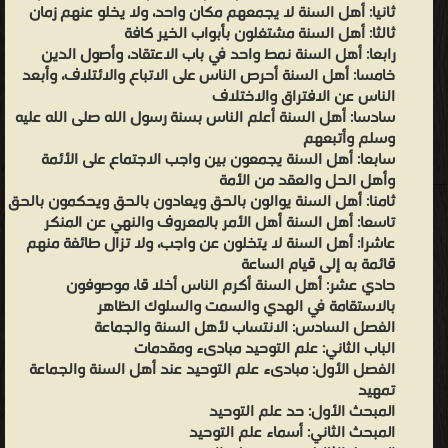
ثانيا: أهل السنة لا يجمعهم مكان واحد، ولا يخلو عنهم زمان
ثالثا: أهل السنة مشتغلون بأبواب الخير كافة
رابعا: أهل السنة نمط واحد في باب الاعتقاد، وأصول الدين
خامسا: أهل السنة أحرص الناس على الاتباع والائتلاف، وأبعد
الناس عن الافتراق والاختلاف
سادسا: أهل السنة أعلم الناس بسنة رسول الله صلى الله عليه
وسلم وأتبعهم
سابعا: أهل السنة يجمعون بين واجب الاجتماع على الأئمة
وأهل الحل والعقد من الأمة
ثامنا: أهل السنة يوالون بالحق ويعادون بالحق ويحكمون بالحق
تاسعا: أهل السنة أهل الأمر بالمعروف والنهي عن المنكر
عاشرا: أهل السنة لا يتخلون عن واجب، ولا تزال طائفة منهم
قائمة به إلى قيام الساعة
حادي عشر: أهل السنة أكرم الناس أخلا قا، موصوفون
بالاستقامة في الهدي والسمت والسلوك الظاهر
الفصل السادس: الانتساب لأهل السنة والجماعة
الباب الثاني: علم التوحيد مبادىء ومقدمات
الفصل الأول: مبادىء علم التوحيد عند أهل السنة والجماعة
تمهيد
المبحث الأول: حد علم التوحيد
المبحث الثاني: أسماء علم التوحيد