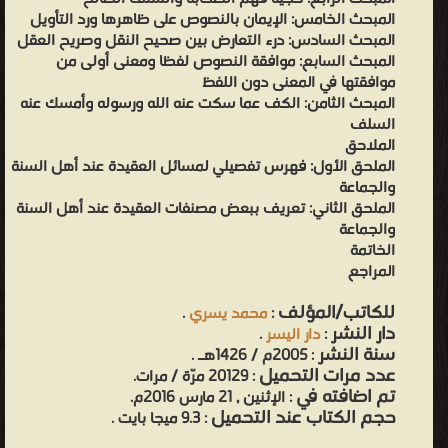
المبحث الخامس: الإيمان بالنصوص على ظاهرها ورد التأويل
المبحث السادس: درء التعارض بين صحيح النقل وصريح العقل
المبحث السابع: موافقة النصوص لفظا ومعنى أولى من
موافقتها في المعنى دون اللفظ
المبحث الثامن: الكف عما سكت عنه الله ورسوله وأمسك عنه
السلف
الملاحق
الملحق الأول: فهرس تفصيلي لمسائل العقيدة عند أهل السنة
والجماعة
الملحق الثاني: تعريف ببعض مصنفات العقيدة عند أهل السنة
والجماعة
الخاتمة
المراجع
للكاتب/المؤلف
:
محمد يسري
.
دار النشر
:
دار اليسر
.
سنة النشر
: 2005م / 1426هـ .
عدد مرات التحميل
: 20129 مرّة / مرات.
تم اضافته في
: الإثنين , 21 مارس 2016م.
حجم الكتاب عند التحميل
: 9.3 ميجا بايت .