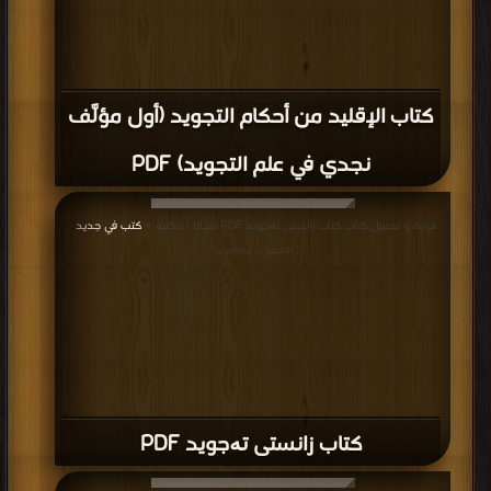
كتاب الإقليد من أحكام التجويد (أول مؤلَّف
نجدي في علم التجويد) PDF
قراءة و تحميل كتاب كتاب زانستی تەجوید PDF مجانا | مكتبة >
كتب في جديد
|
التحميل : مرة/مرات
كتاب زانستی تەجوید PDF