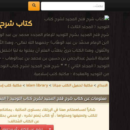
كتاب شرح ف
شرح فتح المجيد بشرح التوحيد للإمام المجدد محمد بن عبد الوهاب هذا
(ابنُ الإمام محمَّد بن عبد الوهَّاب) -رحمهما الله تعالى-. وهذا ال
والنُّقول. وهذا الكتابُ حريٌّ بطلَّاب العلم أن يعتنوا به لِمَا اشتمل عل
فضيلة الشيخ عبدالرحمن بن حسين بن محمد بن عبدالوهاب - ❰ له
التوحيد ( المجلد الثاني ) ❝ ❞ شرح فتح المجيد لشرح كتاب التوحيد
من التوحيد والعقيدة - مكتبة كتب إسلامية.
الابداع
>
مكتبة تحميل الكتب مجانا
>
islam library
>
مكتبة كتب إس
معلومات عن كتاب شرح فتح المجيد لشرح كتاب التوحيد ( المجلد
شكراً لمساهمتكم معنا في الإرتقاء بمستوى المكتبة ، يمكنكم اا
للكتب وتصنيفها ومحتواها ، أو كتاب يُمنع نشره ، او محمي بحقو
عن الكتاب المُخالف:
تبليغ عن الكتاب أو محتواه