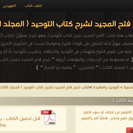
اضف كتاب
الفهرس
تح المجيد لشرح كتاب التوحيد ( المجلد ال
 كتابُ: (فتح المجيد شرح كتاب التَّوحيد)، وهو شرحٌ مطوَّلٌ لكتاب التَّوحيد، ص
تَّصنيف مهمٌّ لأنَّه اشتمل على فوائدَ كثيرةٍ وضوابطَ ليست في الشُّروح الأخرى 
يه منْ علومٍ كثيرةٍ ومُهِمَّاتٍ في التَّوحيد والاعتقاد، وتقريبٍ للتَّوحيد بأدلَّةٍ و
 مجموعة من الإنجازات والمؤلفات أبرزها ❞ شرح فتح المجيد لشرح كتاب ال
 ( المجلد الثالث ) ❝ الناشرين : ❞ مكتبة دار الحجاز ❝ ❱
لامية
>
التوحيد والعقيدة
>
كتاب شرح فتح المجيد لشرح كتاب التوحيد ( المجلد الثالث
 الثالث ):
لتبليغ عن اخطاء او سوء اختيار
قبل تحميل الكتاب .. 
ق طبع ونشر ، فضلاً قم بالتبليغ
يمك