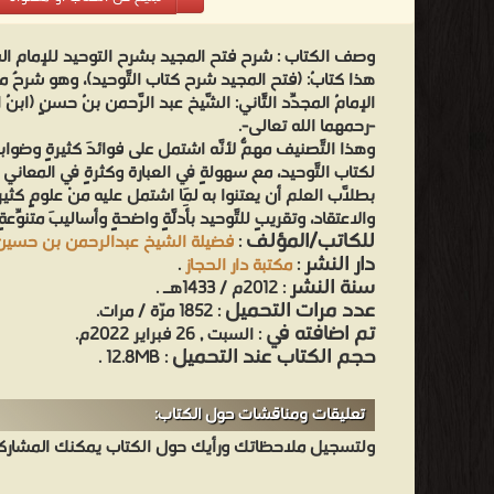
وصف الكتاب :
شرح فتح المجيد بشرح التوحيد للإمام ا
هذا كتابُ: (فتح المجيد شرح كتاب التَّوحيد)، وهو شرحٌ مطوّ
الإمامُ المجدِّد الثَّاني: الشَّيخ عبد الرَّحمن بنُ حسنٍ (ابنُ
-رحمهما الله تعالى-.
وهذا التَّصنيف مهمٌّ لأنَّه اشتمل على فوائدَ كثيرةٍ وضو
لكتاب التَّوحيد، مع سهولةٍ في العبارة وكثرةٍ في المعاني وا
بطلَّاب العلم أن يعتنوا به لِمَا اشتمل عليه منْ علومٍ كثيرةٍ 
والاعتقاد، وتقريبٍ للتَّوحيد بأدلَّةٍ واضحةٍ وأساليبَ متنوِّعةٍ.
للكاتب/المؤلف
:
فضيلة الشيخ عبدالرحمن بن حسين
دار النشر
:
مكتبة دار الحجاز
.
سنة النشر
: 2012م / 1433هـ .
عدد مرات التحميل
: 1852 مرّة / مرات.
تم اضافته في
: السبت , 26 فبراير 2022م.
حجم الكتاب عند التحميل
: 12.8MB .
تعليقات ومناقشات حول الكتاب:
ولتسجيل ملاحظاتك ورأيك حول الكتاب يمكنك المشاركه 