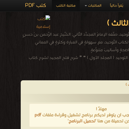
كتب PDF
يُقرأ حالياً
المكتبات
مكتبة الكتب
ثالث )
نَّفه الإمامُ المجدِّد الثَّاني: الشَّيخ عبد الرَّحمن بنُ حسنٍ
لكتاب التَّوحيد، مع سهولةٍ في العبارة وكثرةٍ في المعاني
اضحةٍ وأساليبَ متنوِّعةٍ.
توحيد ( المجلد الأول ) ❝ ❞ شرح فتح المجيد لشرح كتاب
 )
مهلاً !
يجب ان يتوفر لديكم برنامج تشغيل وقراءة ملفات
pdf
ن تحميلة من هنا '
تحميل البرنامج
'