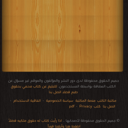
جميع الحقوق محفوظة لدى دور النشر والمؤلفون والموقع غير مسؤل عن
الكتب المضافة بواسطة المستخدمون.
للتبليغ عن كتاب محمي بحقوق
طبع فضلا اتصل بنا
مكتبة الكتب
منصة المكتبة
سياسة الخصوصية
·
اتفاقية الاستخدام
·
اتصل بنا
كتب pdf
Privacy
·
الإتصالات
edu i books
stock market
pdf file convertor
breast cancer books
Literature books online
for faster download bai du
free how to speak languages
restaurant food control delivery
Romania Norway Denmark Ethiopia Sweden
courses in dubai universities colleges abu dhabi
audio books downloads Target amazon Google books
© جميع الحقوق محفوظة لأصحابها ..
اذا رأيت كتاب له حقوق ملكيه فضلاً
اضغط هنا وأبلغنا فوراً