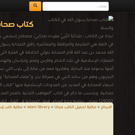
كتاب صحابة
نبذة عن الكتاب : صَحَابَةُ النَّبِيّ مفرده صَحَابِيّ، مصطلح إسل
في اللغة هي الملازمة والمرافقة والمعاشرة. رافق الصحابة رسول
الله محمد بن عبد الله قام الصحابة بتولي الخلافة في الفترة ال
المعارك الإسلامية في بلاد الشام وفارس ومصر وخراسان والهند وبل
أمنوا بدعوته منذ البداية، وهاجروا معه من مكة إلى يثرب التي س
البدريون وهم من ساند النبي في معركة بدر. و"علماء الصحابة" وه
الابداع
>
مكتبة تحميل الكتب مجانا
>
islam library
>
مكتبة كتب إس
أَشِدَّاءُ عَلَى الْكُفَّارِ رُحَمَاءُ بَيْنَهُمْ تَرَاهُمْ رُكَّعًا سُجَّدًا يَبْتَغُونَ فَضْلً