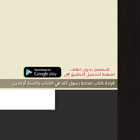
النبوية : عن أبي هريرة رضي الله عنه قال : قال رسول الله صلى
صحابة قال البيضاوي : «معنى الحديث لا ينال أحدكم بإنفاق مثل
ما كانوا من القلة ، وكثرة الحاجة والضرورة ، وقيل السبب فيه أن
لقلة عدد المتقدمين ، وقلة أنصارهم فكان جهادهم أفضل ، ولأن 
التراجم والأعلام؛ حيث يندرج كتاب صحابة رسول الله في الكتاب و
عياده أيوب الكبيسي - عيادة بن أيوب بن سويدان الكبيسي عالم
كتب ومؤلفات عديدة. التعليم قرأ على عدة علماء منهم: الشيخ 
وعلوم القرآن من 
أسس التعامل مع القرآن الكريم. الأربعون المنيرة في الأجور الكب
قراءة كتاب صحابة رسول الله في الكتاب والسنة أونلاين
مستشفى توأم في مدينة العين.❰ له مجموعة من الإنجازات والمؤلف
من التراجم والأعلام - مكتبة كتب إسلامية.