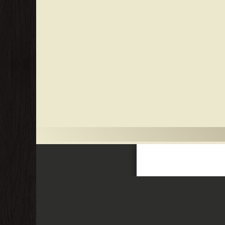
 لو أن أحدكم أنفق مثل أحد ذهبا ما أدرك مد أحدهم ولا نصيفه
ب التفاوت ما يقارن الأفضل من مزيد الإخلاص ، وصدق النية مع
كذلك الجهاد بالنفوس لا يصل المتأخرون فيه إلى فضل المتقدمين
 صحابة رسول الله في الكتاب والسنة أهمية خاصة لدى باحثي
لثقافة.
في كلية الشريعة والدراسات الإسلامية بجامعة الشارقة، ولهُ
ي صباه، والشيخ محمد المدرس. حصل على شهادة بكالوريوس في
الشريعة الإسلامية من جامعة بغداد عام 1977م، ثم حصل على شهادة ماجستير في الدراسات الإسلامية من جامعة أم القرى، بمكة المكرمة عام 1402هـ/ 1982م. وحصل على شهادة دكتوراه في التفسير
في التفسير ومناهجه. صحابة رسول الله صلى الله عليه وسلم في الكتاب والسنة. أبرز
يات المعاصرة للمرأة المسلمة. دعائم السلوك الأمثل من الكتاب
والسنة. التراث المنقول ومناهج النظر فيه.. التفسير بالمأثور أنموذجاً. مناهج المفسرين بين الأثر والتجديد.. عرض ونقد. وفاته توفي فجر يوم السبت 17 ربيع الآخر 1441هـ/14 كانون الأول 2019 م، في
للنشر والتوزيع ❝ ❱