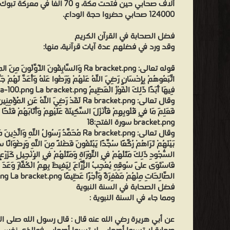
124000 صحابي حضروا حجة الوداع.
فضل الصحابة في القرآن الكريم
وقد ورد في فضلهم عدة آيات قرآنية، منها:
قوله تعالى: Ra bracket.png وَالسَّابِقُونَ الْأَوَّلُون
اتَّبَعُوهُمْ بِإِحْسَانٍ رَضِيَ اللَّهُ عَنْهُمْ وَرَضُوا عَنْهُ وَأَعَدَّ لَهُمْ جَنَ
فِيهَا أَبَدًا ذَلِكَ الْفَوْزُ الْعَظِيمُ Aya-100.png La bracket.png سورة التوبة:100
وقال تعالى: Ra bracket.png لَقَدْ رَضِيَ اللَّهُ عَنِ
bracket.png سورة الفتح:18
وقال تعالى: Ra bracket.png مُحَمَّدٌ رَسُولُ اللَّهِ وَ
بَيْنَهُمْ تَرَاهُمْ رُكَّعًا سُجَّدًا يَبْتَغُونَ فَضْلًا مِنَ اللَّهِ وَرِضْوَان
السُّجُودِ ذَلِكَ مَثَلُهُمْ فِي التَّوْرَاةِ وَمَثَلُهُمْ فِي الْإِنْجِيلِ كَزَرْعٍ
فَاسْتَوَى عَلَى سُوقِهِ يُعْجِبُ الزُّرَّاعَ لِيَغِيظَ بِهِمُ الْكُفَّارَ وَعَدَ ال
الصَّالِحَاتِ مِنْهُمْ مَغْفِرَةً وَأَجْرًا عَظِيمًا Aya-29.png La bracket.png سورة الفتح:29
فضل الصحابة في السنة النبوية
ومما جاء في السنة النبوية :
عن أبي هريرة رضي الله عنه قال : قال رسول الله صلى ال