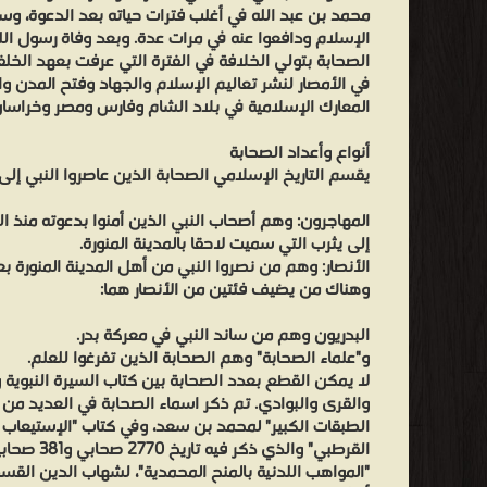
محمد بن عبد الله في أغلب فترات حياته بعد الدعوة، وس
الإسلام ودافعوا عنه في مرات عدة. وبعد وفاة رسول الل
الصحابة بتولي الخلافة في الفترة التي عرفت بعهد الخلف
في الأمصار لنشر تعاليم الإسلام والجهاد وفتح المدن وا
المعارك الإسلامية في بلاد الشام وفارس ومصر وخراسان وا
أنواع وأعداد الصحابة
يقسم التاريخ الإسلامي الصحابة الذين عاصروا النبي إلى
المهاجرون: وهم أصحاب النبي الذين أمنوا بدعوته منذ ال
إلى يثرب التي سميت لاحقا بالمدينة المنورة.
الأنصار: وهم من نصروا النبي من أهل المدينة المنورة بع
وهناك من يضيف فئتين من الأنصار هما:
البدريون وهم من ساند النبي في معركة بدر.
و"علماء الصحابة" وهم الصحابة الذين تفرغوا للعلم.
لا يمكن القطع بعدد الصحابة بين كتاب السيرة النبوية 
والقرى والبوادي. تم ذكر اسماء الصحابة في العديد من ا
الطبقات الكبير" لمحمد بن سعد، وفي كتاب "الإستيعاب
القرطبي" والذ
"المواهب اللدنية بالمنح المحمدية"، لشهاب الدين الق