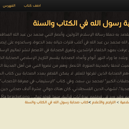
اضف كتاب
الفهرس
 رسول الله في الكتاب والسنة
امي يقصد به حملة رسالة الإسلام الأولين، وأنصار النبي محمد بن عبد الله الم
 الله محمد بن عبد الله في أغلب فترات حياته بعد الدعوة، وساعدوه على إي
تي عرفت بعهد الخلفاء الراشدين، وتفرق الصحابة في الأمصار لنشر تعاليم الإ
اد ما وراء النهر. أنواع وأعداد الصحابة يقسم التاريخ الإسلامي الصحابة ال
ميت لاحقا بالمدينة المنورة. الأنصار: وهم من نصروا النبي من أهل المدينة 
م الصحابة الذين تفرغوا للعلم. لا يمكن القطع بعدد الصحابة بين كتاب السي
000
لامية
>
التراجم والأعلام
>
كتاب صحابة رسول الله في الكتاب والسنة
ا مِنَ اللَّهِ وَرِضْوَانًا سِيمَاهُمْ فِي وُجُوهِهِمْ مِنْ أَثَرِ السُّجُودِ ذَلِكَ مَثَلُهُمْ فِي التَّوْرَاةِ و