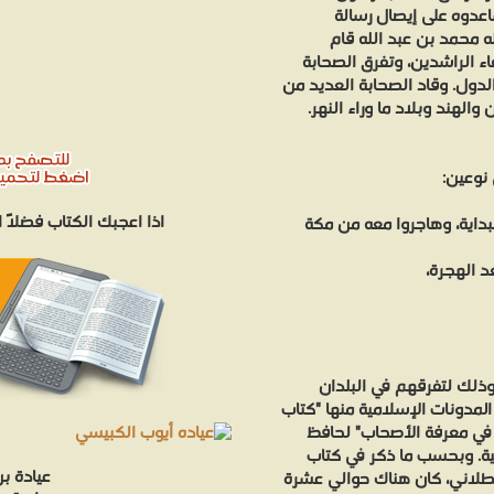
اعدوه على إيصال رسالة
ه محمد بن عبد الله قام
اء الراشدين، وتفرق الصحابة
لدول. وقاد الصحابة العديد من
لهند وبلاد ما وراء النهر.
 نوعين:
اذا اعجبك الكتاب فضلاً
بداية، وهاجروا معه من مكة
د الهجرة،
وذلك لتفرقهم في البلدان
لمدونات الإسلامية منها "كتاب
 في معرفة الأصحاب" لحافظ
ي ذكر فيه تاريخ 2770 صحابي و381 صحابية. وبحسب ما ذكر في كتاب
عيادة ب
سطلاني، كان هناك حوالي عشرة