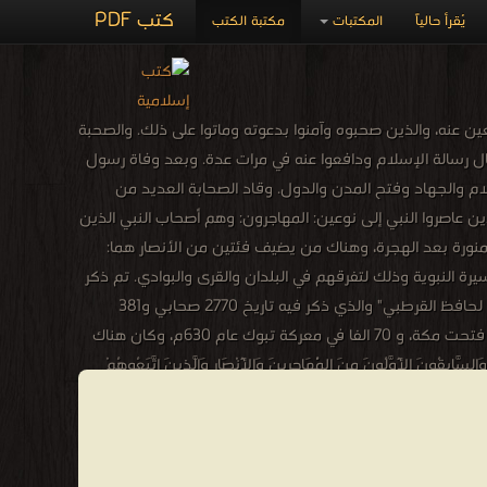
كتب PDF
يُقرأ حالياً
المكتبات
مكتبة الكتب
دافعين عنه، والذين صحبوه وآمنوا بدعوته وماتوا على ذلك. والصحبة
صال رسالة الإسلام ودافعوا عنه في مرات عدة. وبعد وفاة رسول
سلام والجهاد وفتح المدن والدول. وقاد الصحابة العديد من
ذين عاصروا النبي إلى نوعين: المهاجرون: وهم أصحاب النبي الذين
المنورة بعد الهجرة، وهناك من يضيف فئتين من الأنصار هما:
رة النبوية وذلك لتفرقهم في البلدان والقرى والبوادي. تم ذكر
اسماء الصحابة في العديد من المدونات الإسلامية منها "كتاب الطبقات الكبير" لمحمد بن سعد، وفي كتاب "الإستيعاب في معرفة الأصحاب" لحافظ القرطبي" والذي ذكر فيه تاريخ 2770 صحابي و381
صحابية. وبحسب ما ذكر في كتاب "المواهب اللدنية بالمنح المحمدية"، لشهاب الدين القسطلاني، كان هناك حوالي عشرة ألاف صحابي حين فتحت مكة، و 70 الفا في معركة تبوك عام 630م، وكان هناك
124 صحابي حضروا حجة الوداع. فضل الصحابة في القرآن الكريم وقد ورد في فضلهم عدة آيات قرآنية، منها: قوله تعالى: Ra bracket.png وَالسَّابِقُونَ الْأَوَّلُونَ مِنَ الْمُهَاجِرِينَ وَالْأَنْصَارِ وَالَّذِينَ اتَّبَعُوهُمْ
بِإِحْسَانٍ رَضِيَ اللَّهُ عَنْهُمْ وَرَضُوا عَنْهُ وَأَعَدَّ لَهُمْ جَنَّاتٍ تَجْرِي تَحْتَهَا الْأَنْهَارُ خَالِدِينَ فِيهَا أَبَدًا ذَلِكَ الْفَوْزُ الْعَظِيمُ Aya-100.png La bracket.png سورة التوبة:100 وقال تعالى: Ra bracket.png لَقَدْ رَضِيَ اللَّهُ عَنِ
الْمُؤْمِنِينَ إِذْ يُبَايِعُونَكَ تَحْتَ الشَّجَرَةِ فَعَلِمَ مَا فِي قُلُوبِهِمْ فَأَنْزَلَ السَّكِينَةَ عَلَيْهِمْ وَأَثَابَهُمْ فَتْحًا قَرِيبًا Aya-18.png La bracket.png سورة الفتح:18 وقال تعالى: Ra bracket.png مُحَمَّدٌ رَسُولُ اللَّهِ وَالَّذِينَ مَعَهُ
َمَثَلُهُمْ فِي الْإِنْجِيلِ كَزَرْعٍ أَخْرَجَ شَطْأَهُ فَآزَرَهُ فَاسْتَغْلَظَ فَاسْتَوَى
عَلَى سُوقِهِ يُعْجِبُ الزُّرَّاعَ لِيَغِيظَ بِهِمُ الْكُفَّارَ وَعَدَ اللَّهُ الَّذِينَ آمَنُوا وَعَمِلُوا الصَّالِحَاتِ مِنْهُمْ مَغْفِرَةً وَأَجْرًا عَظِيمًا Aya-29.png La bracket.png سورة الفتح:29 فضل الصحابة في السنة النبوية ومما جاء في السنة