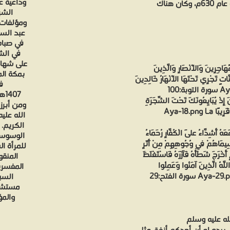
وداعية ع
ألاف صحابي حين فتحت مكة، و 70 الفا في معركة تبوك عام 630م، وكان هناك
الشر
ومؤلفات 
عبد الست
في صباه
على شهاد
َ مِنَ الْمُهَاجِرِينَ وَالْأَنْصَارِ وَالَّذِينَ
ّاتٍ تَجْرِي تَحْتَهَا الْأَنْهَارُ خَالِدِينَ
ف
 الْمُؤْمِنِينَ إِذْ يُبَايِعُونَكَ تَحْتَ الشَّجَرَةِ
ومن أبرز
فَعَلِمَ مَا فِي قُلُوبِهِمْ فَأَنْزَلَ السَّكِينَةَ عَلَيْهِمْ وَأَثَابَهُمْ فَتْحًا قَرِيبًا Aya-18.png La
الله علي
الكريم. 
الَّذِينَ مَعَهُ أَشِدَّاءُ عَلَى الْكُفَّارِ رُحَمَاءُ
الوسوسة 
ًا سِيمَاهُمْ فِي وُجُوهِهِمْ مِنْ أَثَرِ
للمرأة ا
 أَخْرَجَ شَطْأَهُ فَآزَرَهُ فَاسْتَغْلَظَ
المنقو
لَّهُ الَّذِينَ آمَنُوا وَعَمِلُوا
المفسري
مستشفى
والمؤ
له عليه وسلم