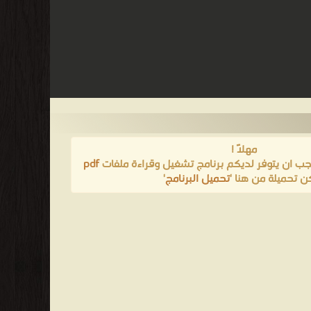
مهلاً !
يجب ان يتوفر لديكم برنامج تشغيل وقراءة ملفات
pdf
ن تحميلة من هنا '
تحميل البرنامج
'