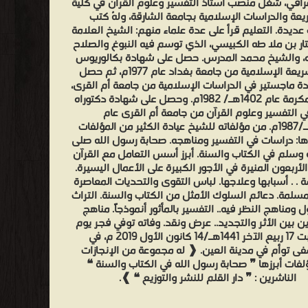
راقي، شغل منصب أستاذ التفسير وعلوم القرآن في كلية
يعة والدراسات الإسلامية بجامعة الشارقة، ولهُ كتب
عديدة. التعليم قرأ على عدة علماء منهم: الشيخ العلامة
ار بن ملا طه الكبيسي، الذي توسم فيه النبوغ والصلاح
، والشيخ محمد المدرس. حصل على شهادة بكالوريوس
في الشريعة الإسلامية من جامعة بغداد عام 1977م، ثم حصل
ة ماجستير في الدراسات الإسلامية من جامعة أم القرى،
بمكة المكرمة عام 1402هـ/ 1982م. وحصل على شهادة دكتوراه
ي التفسير وعلوم القرآن من جامعة أم القرى عام
1407هـ/1987م. من مؤلفاته للشيخ عيادة الكثير من المؤلفات
ها: دراسات في التفسير ومناهجه. صحابة رسول الله صلى
ه وسلم في الكتاب والسنة. أبرز أسس التعامل مع القرآن
الأربعون المنيرة في الأجور الكبيرة على الأعمال اليسيرة.
. . أسبابها وعلاجها. لباس التقوى والتحديات المعاصرة
لمسلمة. دعائم السلوك الأمثل من الكتاب والسنة. التراث
ل ومناهج النظر فيه.. التفسير بالمأثور أنموذجاً. مناهج
ن بين الأثر والتجديد.. عرض ونقد. وفاته توفي فجر يوم
السبت 17 ربيع الآخر 1441هـ/14 كانون الأول 2019 م، في
 توأم في مدينة العين. ❰ له مجموعة من الإنجازات
لفات أبرزها ❞ صحابة رسول الله في الكتاب والسنة ❝
الناشرين : ❞ دار القلم للنشر والتوزيع ❝ ❱.