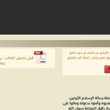
لتبليغ عن اخطاء او سوء اختيار
قبل تحميل الكتاب .. 
ق طبع ونشر ، فضلاً قم بالتبليغ
يمك
 حملة رسالة الإسلام الأولين،
حبوه وآمنوا بدعوته وماتوا على
ة. رافق الصحابة رسول الله