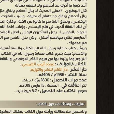
صحابة لا تسبوا أصحابي لا تسبوا أصحابي فوالذي نفسي 
أحد ذهبا ما أدرك مد أحدهم ولا نصيفه صحابة
قال البيضاوي : «معنى الحديث لا ينال أحدكم بإنفاق مث
ينال أحدهم بإنفاق مد طعام أو نصيفه ، وسبب التفاوت م
الإخلاص ، وصدق النية مع ما كانوا من القلة ، وكثرة الح
أن تلك النفقة أثمرت في فتح الإسلام ، وإعلاء كلمة الله 
الجهاد بالنفوس لا يصل المتأخرون فيه إلى فضل المتقدم
أنصارهم فكان جهادهم أفضل ، ولأن بذل النفس مع النصر
مع عدمها» .
ويمثل كتاب صحابة رسول الله في الكتاب والسنة أهمية 
والأعلام؛ حيث يندرج كتاب صحابة رسول الله في الكتا
التراجم وما يرتبط بها من فروع الفكر الاجتماعي والثقافة
للكاتب/المؤلف
:
عياده أيوب الكبيسي
.
دار النشر
:
دار القلم للنشر والتوزيع
.
سنة النشر
: 1986م / 1406هـ .
عدد مرات التحميل
: 1800 مرّة / مرات.
تم اضافته في
: الجمعة , 15 مارس 2019م.
حجم الكتاب عند التحميل
: 6.2 ميجا بايت .
تعليقات ومناقشات حول الكتاب:
ولتسجيل ملاحظاتك ورأيك حول الكتاب يمكنك المشاركه 