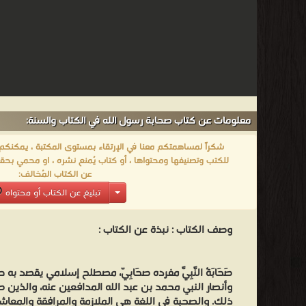
معلومات عن كتاب صحابة رسول الله في الكتاب والسنة:
شكراً لمساهمتكم معنا في الإرتقاء بمستوى المكتبة ، يمكنكم اا
للكتب وتصنيفها ومحتواها ، أو كتاب يُمنع نشره ، او محمي بحقو
عن الكتاب المُخالف:
تبليغ عن الكتاب أو محتواه
وصف الكتاب :
نبذة عن الكتاب :
صَحَابَةُ النَّبِيّ مفرده صَحَابِيّ، مصطلح إسلامي يقصد به
وأنصار النبي محمد بن عبد الله المدافعين عنه، والذين ص
ذلك. والصحبة في اللغة هي الملازمة والمرافقة والمعاشر