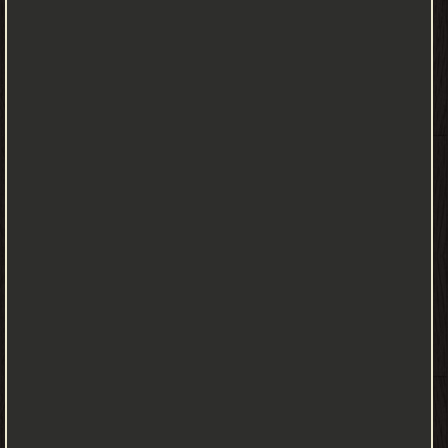
بنت أذاة بن رياح بن عبد الله بن قرط بن رزاح بن عدي بن كعب». أسلم
يوم فتح مكة، وعاش بعد ابنه أبي بكر وورثه، وهو أول من ورث خليفة
في الإسلام، إلا أنه رد نصيبه من الميراث على ولد أبي بكر، وتوفي سنة
14هـ وله سبع وتسعون سنة. أمه: «أم الخير سلمى بنت صخر بن عامر
بن كعب بن سعد بن تيم بن مرة التيمية القرشية». أسلمت في مكة
قبل الهجرة مع ابنها أبي بكر، وتوفيت قبل أبي قحافة. مولده ونشأته
ولد أبو بكر في مكة سنة 573م بعد عام الفيل الذي وُلد فيه النبي محمد
بسنتين وستة أشهر، فكان أصغر عُمراً منه، ولم يختلف العلماء في أن أبا
بكر وُلد بعد عام الفيل، وإنما اختلفوا في المدة التي كانت بعد عام الفيل،
فبعضهم قال بثلاث سنين، وبعضهم قال بسنتين وستة أشهر، وآخرون
قالوا بسنتين وأشهر ولم يحددوا عدد الأشهر. وقد نشأ أبو بكر وترعرع
في مكة، وكان من رؤساء قريش وأشرافها في الجاهلية، محبباً فيهم،
مألفاً لهم، وكان إليه الأشناق في الجاهلية، والأشناق هي الدِّيات، وكان
إذا حمل شيئاً صدَّقته قريش وأمضوا حمالته وحمالة من قام معه، وإن
احتملها غيرُه خذلوه ولم يصدقوه. ويُقال أن الشرف في قريش في
الجاهلية كان قد انتهى إلى عشرة رهط من عشرة أبطن، منهم العباس
بن عبد المطلب من بني هاشم، وأبو سفيان بن حرب من بني أمية،