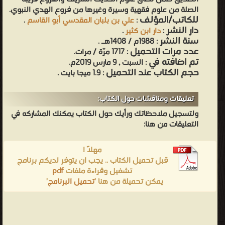
الصلة من علوم فقهية وسيرة وغيرها من فروع الهدي النبوي.
للكاتب/المؤلف
:
علي بن بلبان المقدسي أبو القاسم
.
دار النشر
:
دار ابن كثير
.
سنة النشر
: 1988م / 1408هـ .
عدد مرات التحميل
: 1717 مرّة / مرات.
تم اضافته في
: السبت , 9 مارس 2019م.
حجم الكتاب عند التحميل
: 1.9 ميجا بايت .
تعليقات ومناقشات حول الكتاب:
ولتسجيل ملاحظاتك ورأيك حول الكتاب يمكنك المشاركه في
التعليقات من هنا:
مهلاً !
قبل تحميل الكتاب .. يجب ان يتوفر لديكم برنامج
تشغيل وقراءة ملفات
pdf
يمكن تحميلة من هنا '
تحميل البرنامج
'