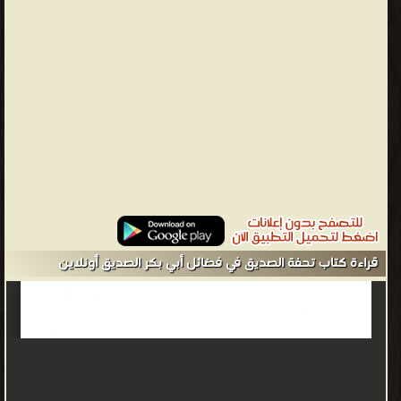
مكة إلى المدينة، وشَهِد غزوة بدر والمشاهد كلها مع النبي مُحمد، ولما
مرض النبي مرضه الذي مات فيه أمر أبا بكر أن يَؤمَّ الناس في الصلاة.
توفي النبي مُحمد يوم الإثنين 12 ربيع الأول سنة 11هـ، وبويع أبو بكر
بالخِلافة في اليوم نفسه، فبدأ بإدارة شؤون الدولة الإسلامية من تعيين
الولاة والقضاء وتسيير الجيوش، وارتدت كثير من القبائل العربية عن
الإسلام، فأخذ يقاتلها ويُرسل الجيوش لمحاربتها حتى أخضع الجزيرة
العربية بأكملها تحت الحُكم الإسلامي، ولما انتهت حروب الرِّدة، بدأ أبو
بكر بتوجيه الجيوش الإسلامية لفتح العراق وبلاد الشَّام، ففتح مُعظم
العراق وجزءاً كبيراً من أرض الشَّام. توفي أبو بكر يوم الإثنين 22 جمادى
الآخرة سنة 13هـ، وكان عمره ثلاثاً وستين سنة، فخلفه من بعده عمر بن
الخطَّاب. هو: «عبد الله بن عثمان بن عامر بن عمرو بن كعب بن سعد
قراءة كتاب تحفة الصديق في فضائل أبي بكر الصديق أونلاين
بن تيم بن مرة بن كعب بن لؤي بن غالب بن فهر بن مالك بن النضر
وهو قريش بن كنانة بن خزيمة بن مدركة بن إلياس بن مضر بن نزار بن
معد بن عدنان التيمي القرشي»، يلتقي مع النبي محمد في الجد
السادس مرة بن كعب. أبوه: «أبو قحافة عثمان بن عامر بن عمرو بن
كعب بن سعد بن تيم بن مرة التيمي القرشي»، وأم أبي قحافة: «قيلة