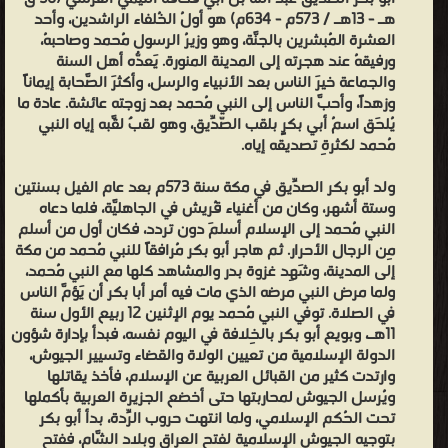
هـ - 13هـ / 573م - 634م) هو أولُ الخُلفاء الراشدين، وأحد
العشرة المُبشرين بالجنَّة، وهو وزيرُ الرسول مُحمد وصاحبهُ،
ورفيقهُ عند هجرته إلى المدينة المنورة. يَعدُّه أهل السنة
والجماعة خيرَ الناس بعد الأنبياء والرسل، وأكثرَ الصَّحابة إيماناً
وزهداً، وأحبَّ الناس إلى النبي مُحمد بعد زوجته عائشة. عادة ما
يُلحَق اسمُ أبي بكرٍ بلقب الصّدِّيق، وهو لقبٌ لقَّبه إياه النبي
مُحمد لكثرةِ تصديقه إياه.
ولد أبو بكر الصدِّيق في مكة سنة 573م بعد عام الفيل بسنتين
وستة أشهر، وكان من أغنياء قُريش في الجاهليَّة، فلما دعاه
النبي مُحمد إلى الإسلام أسلمَ دون تردد، فكان أول من أسلم
مِن الرجال الأحرار. ثم هاجر أبو بكر مُرافقاً للنبي مُحمد من مكة
إلى المدينة، وشَهِد غزوة بدر والمشاهد كلها مع النبي مُحمد،
ولما مرض النبي مرضه الذي مات فيه أمر أبا بكر أن يَؤمَّ الناس
في الصلاة. توفي النبي مُحمد يوم الإثنين 12 ربيع الأول سنة
11هـ، وبويع أبو بكر بالخِلافة في اليوم نفسه، فبدأ بإدارة شؤون
الدولة الإسلامية من تعيين الولاة والقضاء وتسيير الجيوش،
وارتدت كثير من القبائل العربية عن الإسلام، فأخذ يقاتلها
ويُرسل الجيوش لمحاربتها حتى أخضع الجزيرة العربية بأكملها
تحت الحُكم الإسلامي، ولما انتهت حروب الرِّدة، بدأ أبو بكر
بتوجيه الجيوش الإسلامية لفتح العراق وبلاد الشَّام، ففتح