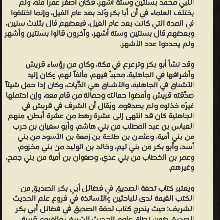
النبي محمد بسنتين وستة أشهر، فكان أصغر عُمراً منه، ولم
يختلف العلماء في أن أبا بكر وُلد بعد عام الفيل، وإنما اختلفوا
في المدة التي كانت بعد عام الفيل، فبعضهم قال بثلاث سنين،
وبعضهم قال بسنتين وستة أشهر، وآخرون قالوا بسنتين وأشهر
ولم يحددوا عدد الأشهر.
وقد نشأ أبو بكر وترعرع في مكة، وكان من رؤساء قريش
وأشرافها في الجاهلية، محبباً فيهم، مألفاً لهم، وكان إليه
الأشناق في الجاهلية، والأشناق هي الدِّيات، وكان إذا حمل شيئاً
صدَّقته قريش وأمضوا حمالته وحمالة من قام معه، وإن احتملها
غيرُه خذلوه ولم يصدقوه. ويُقال أن الشرف في قريش في
الجاهلية كان قد انتهى إلى عشرة رهط من عشرة أبطن، منهم
العباس بن عبد المطلب من بني هاشم، وأبو سفيان بن حرب
من بني أمية، وعثمان بن طلحة بن زمعة بن الأسود من بني
أسد، وأبو بكر من بني تيم، وخالد بن الوليد من بني مخزوم،
وعمر بن الخطاب من بني عدي، وصفوان بن أمية من بني جمح،
وغيرهم.
ويعتبر كتاب تحفة الصديق في فضائل أبي بكر الصديق من
الكتب القيمة لدى للباحثين والأساتذة في فروع علم الحديث
الشريف؛ حيث يندرج كتاب تحفة الصديق في فضائل أبي بكر
الصديق ضمن نطاق علوم الحديث الشريف والفروع قريبة