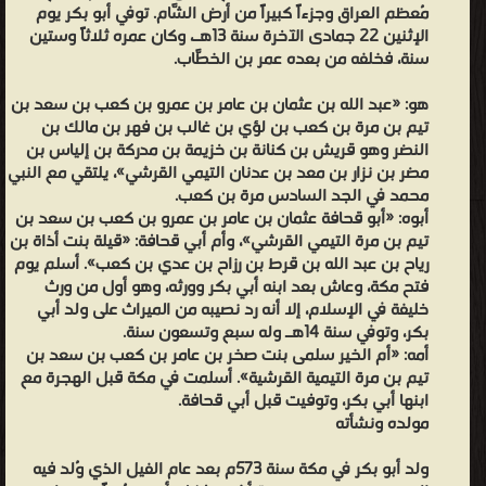
مُعظم العراق وجزءاً كبيراً من أرض الشَّام. توفي أبو بكر يوم
الإثنين 22 جمادى الآخرة سنة 13هـ، وكان عمره ثلاثاً وستين
سنة، فخلفه من بعده عمر بن الخطَّاب.
هو: «عبد الله بن عثمان بن عامر بن عمرو بن كعب بن سعد بن
تيم بن مرة بن كعب بن لؤي بن غالب بن فهر بن مالك بن
النضر وهو قريش بن كنانة بن خزيمة بن مدركة بن إلياس بن
مضر بن نزار بن معد بن عدنان التيمي القرشي»، يلتقي مع النبي
محمد في الجد السادس مرة بن كعب.
أبوه: «أبو قحافة عثمان بن عامر بن عمرو بن كعب بن سعد بن
تيم بن مرة التيمي القرشي»، وأم أبي قحافة: «قيلة بنت أذاة بن
رياح بن عبد الله بن قرط بن رزاح بن عدي بن كعب». أسلم يوم
فتح مكة، وعاش بعد ابنه أبي بكر وورثه، وهو أول من ورث
خليفة في الإسلام، إلا أنه رد نصيبه من الميراث على ولد أبي
بكر، وتوفي سنة 14هـ وله سبع وتسعون سنة.
أمه: «أم الخير سلمى بنت صخر بن عامر بن كعب بن سعد بن
تيم بن مرة التيمية القرشية». أسلمت في مكة قبل الهجرة مع
ابنها أبي بكر، وتوفيت قبل أبي قحافة.
مولده ونشأته
ولد أبو بكر في مكة سنة 573م بعد عام الفيل الذي وُلد فيه