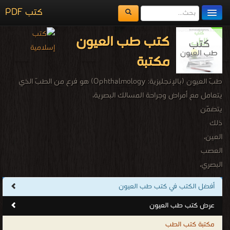
كتب PDF
مكتبة الكتب
كتب طب العيون
المكتبات
مكتبة
يُقرأ حالياً
طبّ العيون (بالإنجليزية: Ophthalmology) هو فرع من الطبّ الذي
الفهرس
يتعامل مع أمراض وجراحة المسالك البصرية،
يتضمّن
اضف كتاب
ذلك
العين،
العصب
البصري،
والمناطق
أفضل الكتب في كتب طب العيون
المحيطة
عرض كتب طب العيون
بالعين
مثل:
مكتبة كتب الطب