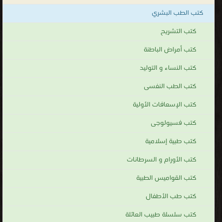
الجهاز
كتب الطب البشري
الدمعي
وجفني
كتب التشريح
العين،
كتب أمراض الباطنة
فطبيب
كتب النساء و التوليد
وجراح
العيون
كتب الطب النفسى
يُعنَى
كتب الإسعافات الأولية
بمعالجة العينَينِ وما يُصيبُهُما من أمراضٍ وأخطاءٍ انكسارية، قد يشمل
كتب فسيولوجى
هذا معالجة الأمراض التي تصيب العين من رمد أو التهابات، أو العمليات
الجراحية لتصحيح النظر وزراعة العدسات ومعالجة السويرق (المياه
كتب طبية إسلامية
السوداء) والسّاد (المياه البيضاء) والأمراض الأخرى. يتراوح سير بعض
كتب الأورام و السرطانات
الأمراض العينية بين الحاد كفقدان الرؤية المفاجئ، وتحت الحاد، والمزمن
كالساد واعتلال الشبكية السكري.
كتب القواميس الطبية
كتب طب العيون
كتب طب الأطفال
.
كتب سلسلة طبيب العائلة