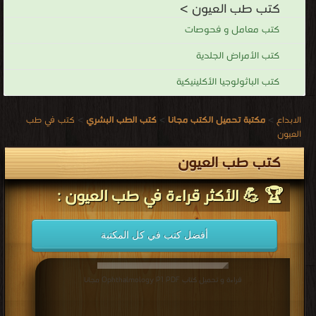
كتب طب العيون >
كتب معامل و فحوصات
كتب الأمراض الجلدية
كتب الباثولوجيا الأكلينيكية
الابداع
>
مكتبة تحميل الكتب مجانا
>
كتب الطب البشري
>
كتب في طب
العيون
كتب طب العيون
🏆 💪 الأكثر قراءة في طب العيون :
أفضل كتب في كل المكتبة
قراءة و تحميل كتاب Ophthalmology P1 PDF مجانا