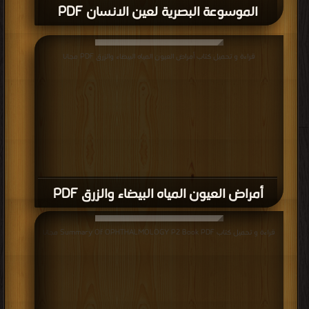
الموسوعة البصرية لعين الانسان PDF
قراءة و تحميل كتاب أمراض العيون المياه البيضاء والزرق PDF مجانا
أمراض العيون المياه البيضاء والزرق PDF
قراءة و تحميل كتاب Summary Of OPHTHALMOLOGY P2 Book PDF مجانا