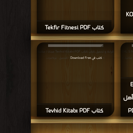
KO
كتاب Tekfir Fitnesi PDF
EHL S NNRT V
قراءة و تحميل كتاب كتاب Tevhid Kitabı PDF مجانا | مكتبة
>
كتب في Download Free
| التحميل : مرة/مرات
E
قيدة أهل
كتاب Tevhid Kitabı PDF