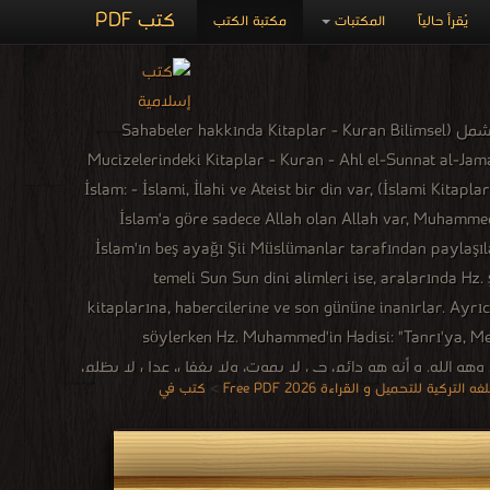
كتب PDF
يُقرأ حالياً
المكتبات
مكتبة الكتب
مكتبة كتب إسلامية باللغة التركية :- تشمل جميع الكتب الاسلامية التى تخص اللغة التركية وتشمل (Sahabeler hakkında Kitaplar - Kuran Bilimsel
Mucizelerindeki Kitaplar - Kuran - Ahl el-Sunnat al-Jama'
İslami Kitaplar Şablonları - İslami Tarih Kitapları - Hadis Kitapları - Cihad Kitapları - Fıkıh Kitapları) İslam: - İslami, İlahi ve Ateist bir din var,
İslam'a göre sadece Allah olan Allah var, Muhammed Al
İslam'ın beş ayağı Şii Müslümanlar tarafından paylaşıla
temeli Sun Sun dini alimleri ise, aralarında Hz. 
kitaplarına, habercilerine ve son gününe inanırlar. Ayrı
söylerken Hz. Muhammed'in Hadisi: "Tanrı'ya, Mel
عد أساس الاسلام هو الإيمان بالإله الواحد وهو الله. و أنه هو دائم، حي لا يموت، ولا يغفل، عدل لا يظلم،
كية للتحميل و القراءة 2026 Free PDF
>
كتب في
مطلع على كل شيء فيه ومتحكم به. وفي المعتقد الإسلامي؛ الله
ويعبدونه دون أن يروه. كما أن الله في الإسلام واحد أحد،
الإسلامية، ومن أهم السور التي يستدل المسلمين بها على
عربية المستخدمة إسلاميًا للدلالة على ذات الرب، إنما هي مكونة من قسمين: