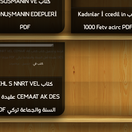
كتاب SUSMANIN VE
كتاب Kadınlar İ ccedil in
NUŞMANIN EDEPLERİ
PDF
1000 Fetv acirc PD
قراءة و تحميل كتاب كتاب EL CEMAAT AK
DES عقيدة أهل السنة والجماعة تركي PDF مجانا | مكتبة >
كتب في
| التحميل : مرة/مرات
كتاب HL S NNRT VEL
CEMAAT AK DES ع
السنة والجماعة تركي PDF