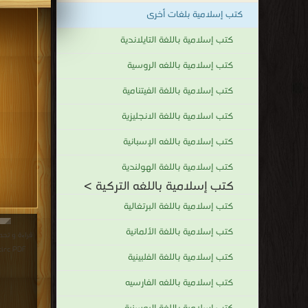
كتب إسلامية بلغات أخرى
"الـ" و"إله"، بينما يقول أخرون أن جذورها آرامية ترجع لكلمة "
وهي أسماء مدح وحمد وثناء وتمجيد لله وردت في القرآن أو على ل
كتب إسلامية باللغة التايلاندية
الجبّار،
كتب إسلامية باللغه الروسية
القابض،
الباسط،
كتب إسلامية باللغة الفيتنامية
الوكيل،
كتب اسلامية باللغة الانجليزية
الأول،
كتب إسلامية باللغه الإسبانية
الرؤوف،
ذو
كتب إسلامية باللغة الهولندية
الجلال
كتب إسلامية باللغه التركية >
والإكرام،
كتب إسلامية باللغة البرتغالية
وغيرها.
كتب إسلامية باللغة الألمانية
والحقيقة
acirc PDF مجانا | مكت
أن
كتب إسلامية باللغة الفلبينية
هناك
كتب إسلامية باللغه الفارسيه
خلاف