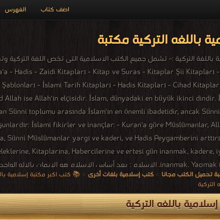
اضف كتاب
الفهرس
ة باللغه التركية مكتبة
a - Hadis - Zaidi Kitapları - Kitap ve Suras - Kitaplar Şii Kitapları -
lah ise Allah'ın elçisidir. İslam, dünyadaki en büyük ikinci dindir. İ
n Sünni toplumu arasında İslam'ın en önemli ibadetidir, ancak Sünni 
şunlardır: İslami fikirler ve inançlar: - Kuran'a göre Müslümanlar, All
ca, Sünni Müslümanlar yargı ve kaderi, ve Hadis Peygamberini arttırı
eklerine, Kitaplarına, Habercilerine ve ertesi gün inanmak, kadere, i
inanmak. Yapmak için. Aynı zamanda İmamat'ı bir dinin varlığı olarak içerir. الإسلام : ي
ة تحميل الكتب مجانا
>
كتب إسلامية بلغات أخرى
>
📚 كتب اكبر مكتبة إسلامية باللغه التر
ويقبل التوبة ولا يفرق بين البشر إلا بأعمالهم الصالحة. وهو خالق الكون و
 التركية
يلات البشر، لهذا فلا يوجد له صورة أو مجسم، إنما يؤمن المسلمون بوجوده 
سلامية باللغه التركية
اثة أقانيم، فضلاً عن رفض ألوهية المسيح الذي هو بشر رسول في العقيدة 
 وَلَمْ يُولَدْ وَلَمْ يَكُنْ لَهُ كُفُوًا أَحَدٌ .يقول بعض الباحثين أن كلمة "الله" ال