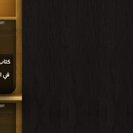
قراءة و ت
الحرمان العاطفي
كتاب 
في ا
مجان