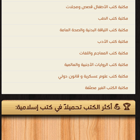
كتب إسلامية بلغات أخرى
قراءة و تحميل كتب في كتب الفقه الشافعي مجانا
[ 161 كتاب/كتب ]