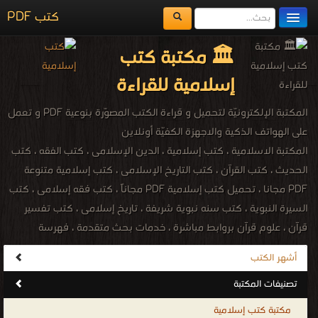
مكتبة الكتب
المكتبات
يُقرأ حالياً
الفهرس
كتب السير و المذكرات
اضف كتاب
قراءة و تحميل كتب في كتب المصحف الشريف - قراءاته ونسخه مجانا
[ 576 كتاب/كتب ]